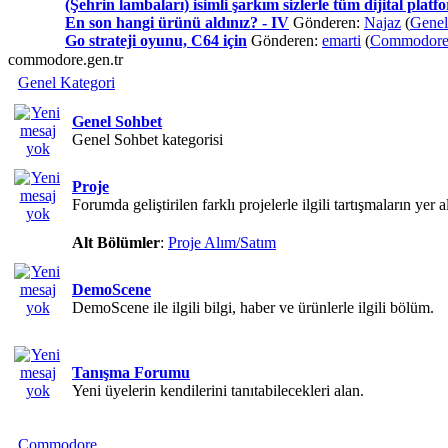
(Şehrin lambaları) isimli şarkım sizlerle tüm dijital plat
En son hangi ürünü aldınız? - IV
Gönderen:
Najaz
(
Genel
Go strateji oyunu, C64 için
Gönderen:
emarti
(
Commodore 
commodore.gen.tr
Genel Kategori
Genel Sohbet
Genel Sohbet kategorisi
Proje
Forumda geliştirilen farklı projelerle ilgili tartışmaların yer 
Alt Bölümler
:
Proje Alım/Satım
DemoScene
DemoScene ile ilgili bilgi, haber ve ürünlerle ilgili bölüm.
Tanışma Forumu
Yeni üyelerin kendilerini tanıtabilecekleri alan.
Commodore