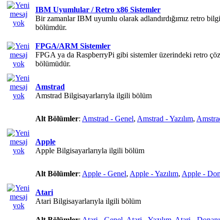
IBM Uyumlular / Retro x86 Sistemler
Bir zamanlar IBM uyumlu olarak adlandırdığımız retro bilgi
bölümdür.
FPGA/ARM Sistemler
FPGA ya da RaspberryPi gibi sistemler üzerindeki retro çö
bölümüdür.
Amstrad
Amstrad Bilgisayarlarıyla ilgili bölüm
Alt Bölümler
:
Amstrad - Genel
,
Amstrad - Yazılım
,
Amstra
Apple
Apple Bilgisayarlarıyla ilgili bölüm
Alt Bölümler
:
Apple - Genel
,
Apple - Yazılım
,
Apple - Do
Atari
Atari Bilgisayarlarıyla ilgili bölüm
Alt Bölümler
:
Atari - Genel
,
Atari - Yazılım
,
Atari - Donan