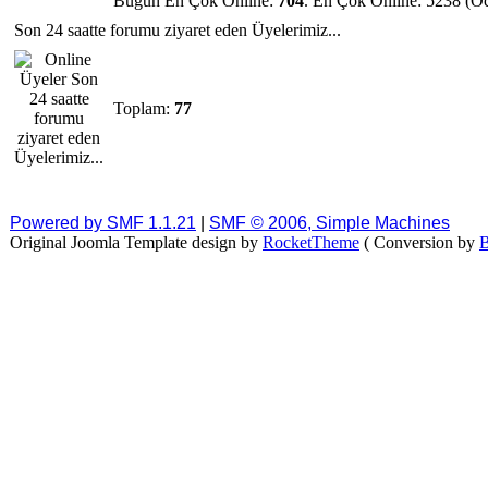
Bugün En Çok Online:
704
. En Çok Online: 5238 (O
Son 24 saatte forumu ziyaret eden Üyelerimiz...
Toplam:
77
Powered by SMF 1.1.21
|
SMF © 2006, Simple Machines
Original Joomla Template design by
RocketTheme
( Conversion by
B