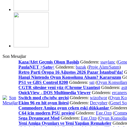
Son Mesajlar
Kaza/Afet Geçmiş Olsun Başlığı
Gönderen:
ssaylanc
(
Gene
PaulaNET >Satış<
Gönderen:
bazak
(
Proje Alım/Satım
)
Retro Parti Öropa 16 Ağustos 2026 Pazar İstanbul’da!
G
Hangi Nintendo Oyun Konsolunu Alsam? Kararsızım
Gö
PS1 ve GBS Control 8200
Gönderen:
sgi
(
Oyun Konsolları
CGTR sitesine yeni yüz (Chrome Uzantısı)
Gönderen:
asi
QuickView - DOS Multimedia Viewer
Gönderen:
ercaner
Switch mod cfw/ofw geçişi
Gönderen:
wizofwor
(
Oyun Kon
Ekim 96 en hit oyun listesi
Gönderen:
Decypher
(
Genel So
Commodore Amiga oyun çeken eski dükkanlar
Göndere
C64 için modern PSU projesi
Gönderen:
Ege.Ozp
(
Commo
Sega Dreamcast Mod
Gönderen:
Ege.Ozp
(
Oyun Konsolla
Yeni Amiga Oyunları ve Yeni Yapılan Remakeler
Gönder