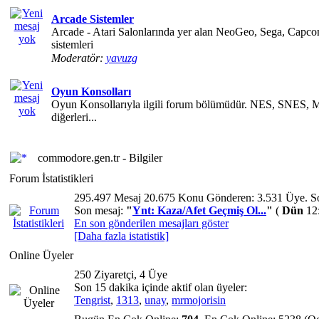
Arcade Sistemler
Arcade - Atari Salonlarında yer alan NeoGeo, Sega, Capco
sistemleri
Moderatör:
yavuzg
Oyun Konsolları
Oyun Konsollarıyla ilgili forum bölümüdür. NES, SNES, 
diğerleri...
commodore.gen.tr - Bilgiler
Forum İstatistikleri
295.497 Mesaj 20.675 Konu Gönderen: 3.531 Üye. S
Son mesaj:
"
Ynt: Kaza/Afet Geçmiş Ol...
"
(
Dün
12:
En son gönderilen mesajları göster
[Daha fazla istatistik]
Online Üyeler
250 Ziyaretçi, 4 Üye
Son 15 dakika içinde aktif olan üyeler:
Tengrist
,
1313
,
unay
,
mrmojorisin