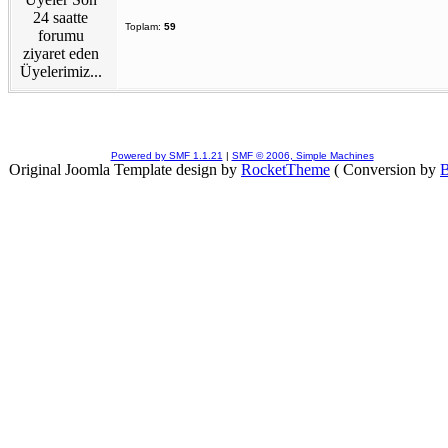
Toplam:
59
Powered by SMF 1.1.21
|
SMF © 2006, Simple Machines
Original Joomla Template design by
RocketTheme
( Conversion by
B