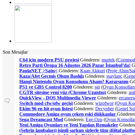
Son Mesajlar
C64 için modern PSU projesi
Gönderen:
murtek
(
Commod
Retro Parti Öropa 16 Ağustos 2026 Pazar İstanbul’da!
G
PaulaNET >Satış<
Gönderen:
Kaan Akkurt
(
Proje Alım/Sa
Kaza/Afet Geçmiş Olsun Başlığı
Gönderen:
ssaylanc
(
Gene
Hangi Nintendo Oyun Konsolunu Alsam? Kararsızım
Gö
PS1 ve GBS Control 8200
Gönderen:
sgi
(
Oyun Konsolları
CGTR sitesine yeni yüz (Chrome Uzantısı)
Gönderen:
asi
QuickView - DOS Multimedia Viewer
Gönderen:
ercaner
Switch mod cfw/ofw geçişi
Gönderen:
wizofwor
(
Oyun Kon
Ekim 96 en hit oyun listesi
Gönderen:
Decypher
(
Genel So
Commodore Amiga oyun çeken eski dükkanlar
Göndere
Sega Dreamcast Mod
Gönderen:
Ege.Ozp
(
Oyun Konsolla
Yeni Amiga Oyunları ve Yeni Yapılan Remakeler
Gönder
(Şehrin lambaları) isimli şarkım sizlerle tüm dijital plat