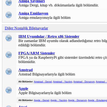
Amiga Yayınları
Amiga Dergi, kitap vb. dökümanlarla ilgili bölümdür.
Amiga Emülasyon
Amiga emulasyonuyla ilgili bölüm
Diğer Nostaljik Bilgisayarlar
IBM Uyumlular / Retro x86 Sistemler
Bir zamanlar IBM uyumlu olarak adlandırdığımız retro bilg
edildiği bölümdür.
FPGA/ARM Sistemler
FPGA ya da RaspberryPi gibi sistemler üzerindeki retro ç
bölümüdür.
Amstrad
Amstrad Bilgisayarlarıyla ilgili bölüm
Alt Bölümler
:
Amstrad - Genel
,
Amstrad - Yazılım
,
Amstrad - Donanım
,
Amstrad - 
Apple
Apple Bilgisayarlarıyla ilgili bölüm
Alt Bölümler
:
Apple - Genel
,
Apple - Yazılım
,
Apple - Donanım
,
Apple - Emulasy