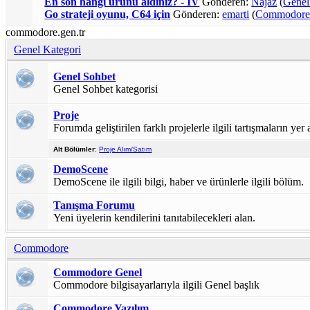
En son hangi ürünü aldınız? - IV
Gönderen:
Najaz
(
Genel
Go strateji oyunu, C64 için
Gönderen:
emarti
(
Commodore 
commodore.gen.tr
Genel Kategori
Genel Sohbet
Genel Sohbet kategorisi
Proje
Forumda geliştirilen farklı projelerle ilgili tartışmaların yer
Alt Bölümler
:
Proje Alım/Satım
DemoScene
DemoScene ile ilgili bilgi, haber ve ürünlerle ilgili bölüm.
Tanışma Forumu
Yeni üyelerin kendilerini tanıtabilecekleri alan.
Commodore
Commodore Genel
Commodore bilgisayarlarıyla ilgili Genel başlık
Commodore Yazılım