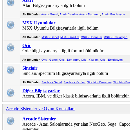
Atari
Atari Bilgisayarlarıyla ilgili bölüm
Alt Bölümler
:
Atari - Genel
,
Atari - Yazılım
,
Atari - Donanım
,
Atari - Emulasyon
MSX Uyumlular
MSX Uyumlu Bilgisayarlarla ilgili bölüm
Alt Bölümler
:
MSX - Genel
,
MSX - Yazılım
,
MSX - Donanım
,
MSX - Emulasyon
Oric
Oric bilgisayarlarıyla ilgili forum bölümüdür.
Alt Bölümler
:
Oric - Genel
,
Oric - Donanım
,
Oric - Yazılım
,
Oric - Emulasyon
Sinclair
Sinclair/Spectrum Bilgisayarlarıyla ilgili bölüm
Alt Bölümler
:
Sinclair - Genel
,
Sinclair - Yazılım
,
Sinclair - Donanım
,
Sinclair - E
Diğer Bilgisayarlar
Acorn, IBM, ve diğer klasik bilgisayarlarla ilgili bölümdür.
Arcade Sistemler ve Oyun Konsolları
Arcade Sistemler
Arcade - Atari Salonlarında yer alan NeoGeo, Sega, Capco
sistemleri