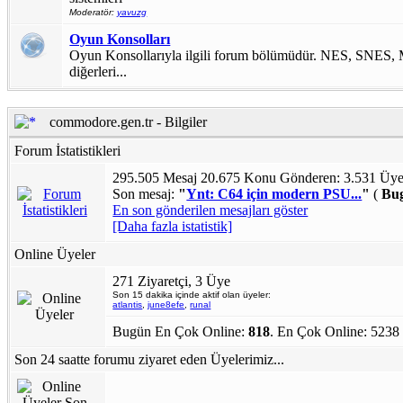
Moderatör:
yavuzg
Oyun Konsolları
Oyun Konsollarıyla ilgili forum bölümüdür. NES, SNES,
diğerleri...
commodore.gen.tr - Bilgiler
Forum İstatistikleri
295.505 Mesaj 20.675 Konu Gönderen: 3.531 Üye
Son mesaj:
"
Ynt: C64 için modern PSU...
"
(
Bu
En son gönderilen mesajları göster
[Daha fazla istatistik]
Online Üyeler
271 Ziyaretçi, 3 Üye
Son 15 dakika içinde aktif olan üyeler:
atlantis
,
june8efe
,
runal
Bugün En Çok Online:
818
. En Çok Online: 5238
Son 24 saatte forumu ziyaret eden Üyelerimiz...