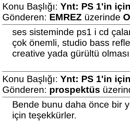
Konu Başlığı:
Ynt: PS 1'in içi
Gönderen:
EMREZ
üzerinde
O
ses sisteminde ps1 i cd çala
çok önemli, studio bass refl
creative yada gürültü olmasın
Konu Başlığı:
Ynt: PS 1'in içi
Gönderen:
prospektüs
üzeri
Bende bunu daha önce bir ye
için teşekkürler.