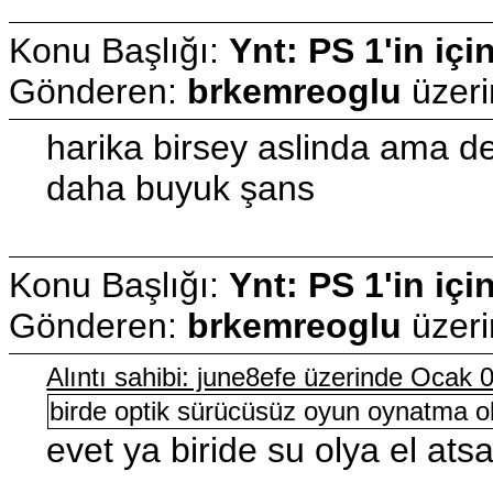
Konu Başlığı:
Ynt: PS 1'in içi
Gönderen:
brkemreoglu
üzer
harika birsey aslinda ama de
daha buyuk şans
Konu Başlığı:
Ynt: PS 1'in içi
Gönderen:
brkemreoglu
üzer
Alıntı sahibi: june8efe üzerinde Ocak
birde optik sürücüsüz oyun oynatma ol
evet ya biride su olya el ats