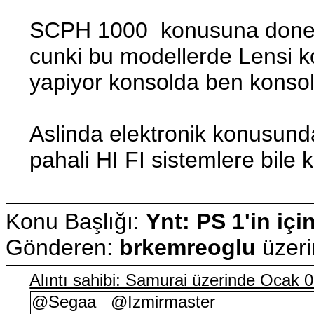
SCPH 1000 konusuna doners
cunki bu modellerde Lensi 
yapiyor konsolda ben konsolu
Aslinda elektronik konusun
pahali HI FI sistemlere bile
Konu Başlığı:
Ynt: PS 1'in içi
Gönderen:
brkemreoglu
üzer
Alıntı sahibi: Samurai üzerinde Ocak 
@Segaa @Izmirmaster