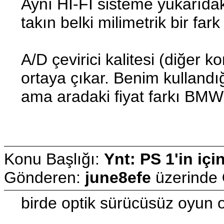
Aynı HI-FI sisteme yukarıdak
takın belki milimetrik bir fark
A/D çevirici kalitesi (diğer 
ortaya çıkar. Benim kullandı
ama aradaki fiyat farkı BMW i
Konu Başlığı:
Ynt: PS 1'in içi
Gönderen:
june8efe
üzerinde
birde optik sürücüsüz oyun 