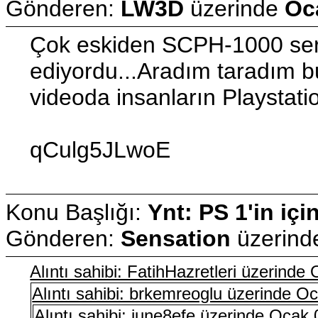
Gönderen:
LW3D
üzerinde
Oc
Çok eskiden SCPH-1000 seris
ediyordu...Aradım taradım bul
videoda insanların Playstatio
qCulg5JLwoE
Konu Başlığı:
Ynt: PS 1'in içi
Gönderen:
Sensation
üzerin
Alıntı sahibi: FatihHazretleri üzerind
Alıntı sahibi: brkemreoglu üzerinde O
Alıntı sahibi: june8efe üzerinde Ocak