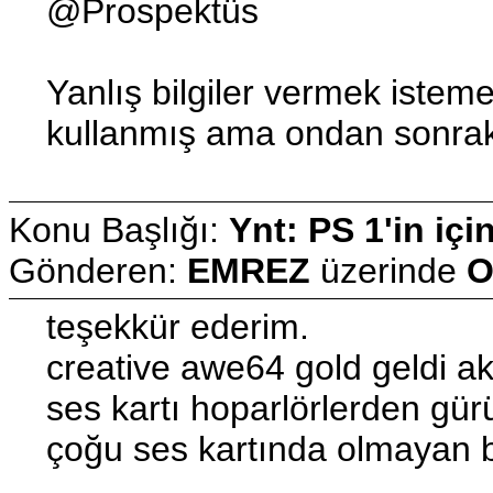
@Prospektüs
Yanlış bilgiler vermek ist
kullanmış ama ondan sonraki
Konu Başlığı:
Ynt: PS 1'in içi
Gönderen:
EMREZ
üzerinde
O
teşekkür ederim.
creative awe64 gold geldi ak
ses kartı hoparlörlerden gü
çoğu ses kartında olmayan b