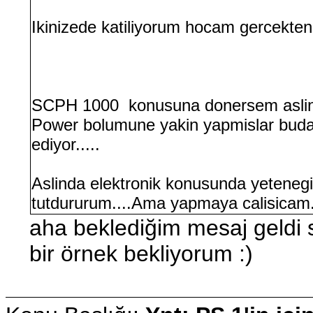
Ikinizede katiliyorum hocam gercekten
SCPH 1000 konusuna donersem aslind
Power bolumune yakin yapmislar buda 
ediyor.....
Aslinda elektronik konusunda yetenegi
tutdururum....Ama yapmaya calisicam.
aha beklediğim mesaj geldi s
bir örnek bekliyorum :)