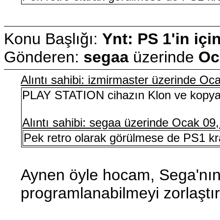
Konu Başlığı:
Ynt: PS 1'in içi
Gönderen:
segaa
üzerinde
Oc
Alıntı sahibi: izmirmaster üzerinde O
PLAY STATION cihazın Klon ve kopya o
Alıntı sahibi: segaa üzerinde Ocak 09
Pek retro olarak görülmese de PS1 kral 
Aynen öyle hocam, Sega'nın b
programlanabilmeyi zorlaştı