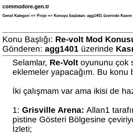
commodore.gen.tr
Genel Kategori => Proje => Konuyu başlatan: agg1401 üzerinde Kasım 
Konu Başlığı:
Re-volt Mod Konus
Gönderen:
agg1401
üzerinde
Kası
Selamlar,
Re-Volt
oyununu çok 
eklemeler yapacağım. Bu konu 
İki çalışmam var ama ikisi de haz
1:
Grisville Arena:
Allan1 taraf
pistine Gösteri Bölgesine çeviri
İzleti;