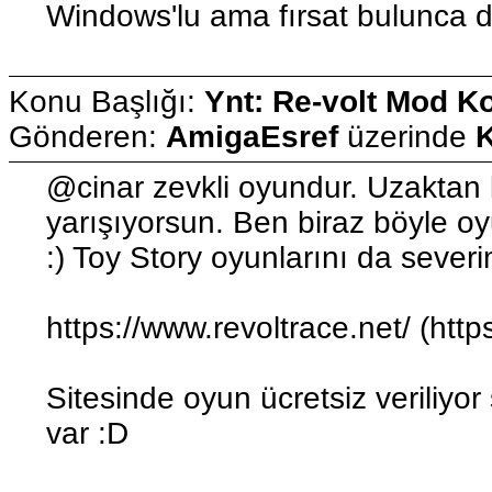
Windows'lu ama fırsat bulunca d
Konu Başlığı:
Ynt: Re-volt Mod K
Gönderen:
AmigaEsref
üzerinde
K
@cinar zevkli oyundur. Uzaktan
yarışıyorsun. Ben biraz böyle o
:) Toy Story oyunlarını da severim
https://www.revoltrace.net/ (http
Sitesinde oyun ücretsiz veriliy
var :D