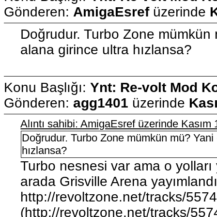
Gönderen:
AmigaEsref
üzerinde
K
Doğrudur. Turbo Zone mümkün 
alana girince ultra hızlansa?
Konu Başlığı:
Ynt: Re-volt Mod K
Gönderen:
agg1401
üzerinde
Kası
Alıntı sahibi: AmigaEsref üzerinde Kasım
Doğrudur. Turbo Zone mümkün mü? Yani oy
hızlansa?
Turbo nesnesi var ama o yollar
arada Grisville Arena yayımland
http://revoltzone.net/tracks/55
(http://revoltzone.net/tracks/55