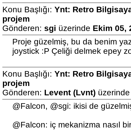
Konu Başlığı:
Ynt: Retro Bilgisay
projem
Gönderen:
sgi
üzerinde
Ekim 05, 
Proje güzelmiş, bu da benim ya
joystick :P Çeliği delmek epey 
Konu Başlığı:
Ynt: Retro Bilgisay
projem
Gönderen:
Levent (Lvnt)
üzerind
@Falcon, @sgi: ikisi de güzelmiş
@Falcon: iç mekanizma nasıl bir