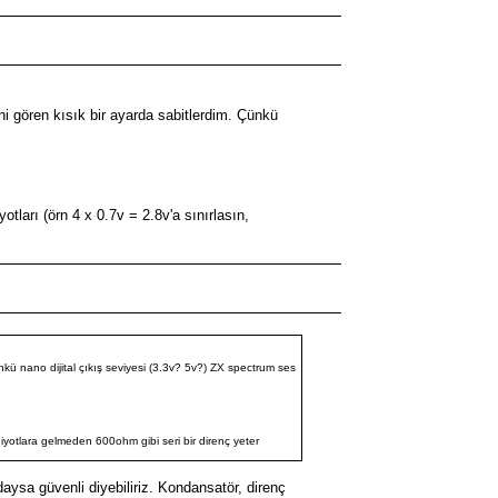
ni gören kısık bir ayarda sabitlerdim. Çünkü
tları (örn 4 x 0.7v = 2.8v'a sınırlasın,
ünkü nano dijital çıkış seviyesi (3.3v? 5v?) ZX spectrum ses
diyotlara gelmeden 600ohm gibi seri bir direnç yeter
aysa güvenli diyebiliriz. Kondansatör, direnç