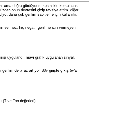
lım. ama doğru gördüysem kesinlikle korkulacak
zden onun devresini çizip tavsiye ettim. diğer
yot daha çok gerilim sabitleme için kullanılır.
izin vermez. hiç negatif gerilime izin vermeyeni
işi uygulandı. mavi grafik uygulanan sinyal,
erilim de biraz artıyor. 80v girişte çıkış 5v'a
 (T ve Ton değerleri).