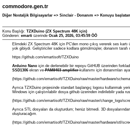
commodore.gen.tr
Diğer Nostaljik Bilgisayarlar => Sinclair - Donanım => Konuyu başlata
Konu Başlığı:
TZXDuino (ZX Spectrum 48K için)
Gönderen:
emarti
üzerinde
Ocak 25, 2026, 03:45:59 ÖÖ
Elimdeki ZX Spectrum 48K için PC'den mono çıkış vererek ses kartı ü
yok gibiydi. Geliştiriciler sadece kodlara gömülmüşler, donanım tarafı 
https://github.com/emartisoft/TZXDuino
Arduino Nano
için de derlenebilir bir repoyu GitHUB üzerinden forkla
SSD1306
ekran ve
PAM8403 amplifier
kullanımı için donanımları ay
(https://github.com/emartisoft/TZXDuino/raw/master/hardware/schem
Ayrıca TZXDuino projesinde standart başlangıç logosu kullanmak yerin
Windows için çalıştırılabilir dosya github üzerinden indirilebilir yada rust
(https://github.com/emartisoft/TZXDuino/raw/master/change_logo/scr
Ayrıca STL dosyaları da oluşturdum; henüz bitmedi. 3D dosyalarında
oluşturacağım.
(https://github.com/emartisoft/TZXDuino/raw/master/hardware/stl/scr