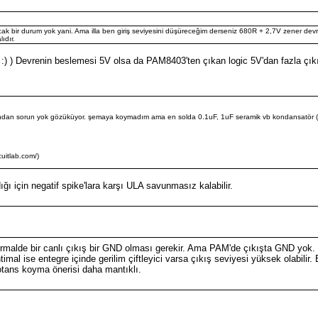
 bir durum yok yani. Ama illa ben giriş seviyesini düşüreceğim derseniz 680R + 2,7V zener devre
ıdır.
 ) Devrenin beslemesi 5V olsa da PAM8403'ten çıkan logic 5V'dan fazla çıkışt
çısından sorun yok gözüküyor. şemaya koymadım ama en solda 0.1uF, 1uF seramik vb kondansatör (ele
cuitlab.com/)
ı için negatif spike'lara karşı ULA savunmasız kalabilir.
malde bir canlı çıkış bir GND olması gerekir. Ama PAM'de çıkışta GND yok. K
timal ise entegre içinde gerilim çiftleyici varsa çıkış seviyesi yüksek olabili
potans koyma önerisi daha mantıklı.