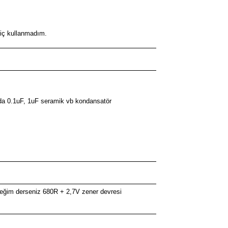
hiç kullanmadım.
lda 0.1uF, 1uF seramik vb kondansatör
ceğim derseniz 680R + 2,7V zener devresi