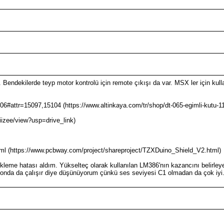
 Bendekilerde teyp motor kontrolü için remote çıkışı da var. MSX ler için kul
106#attr=15097,15104 (https://www.altinkaya.com/tr/shop/dt-065-egimli-kutu
zee/view?usp=drive_link)
ml (https://www.pcbway.com/project/shareproject/TZXDuino_Shield_V2.html)
leme hatası aldım. Yükselteç olarak kullanılan LM386'nın kazancını belirl
nda da çalışır diye düşünüyorum çünkü ses seviyesi C1 olmadan da çok iyi