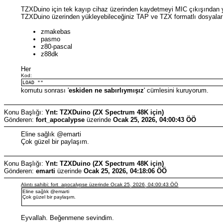
TZXDuino için tek kayıp cihaz üzerinden kaydetmeyi MIC çıkışından y
TZXDuino üzerinden yükleyebileceğiniz TAP ve TZX formatlı dosyalar ve
zmakebas
pasmo
z80-pascal
z88dk
Her
Kod:
LOAD ""
komutu sonrası '
eskiden ne sabırlıymışız
' cümlesini kuruyorum.
Konu Başlığı:
Ynt: TZXDuino (ZX Spectrum 48K için)
Gönderen:
fort_apocalypse
üzerinde
Ocak 25, 2026, 04:00:43 ÖÖ
Eline sağlık @emarti
Çok güzel bir paylaşım.
Konu Başlığı:
Ynt: TZXDuino (ZX Spectrum 48K için)
Gönderen:
emarti
üzerinde
Ocak 25, 2026, 04:18:06 ÖÖ
Alıntı sahibi: fort_apocalypse üzerinde Ocak 25, 2026, 04:00:43 ÖÖ
Eline sağlık @emarti
Çok güzel bir paylaşım.
Eyvallah. Beğenmene sevindim.