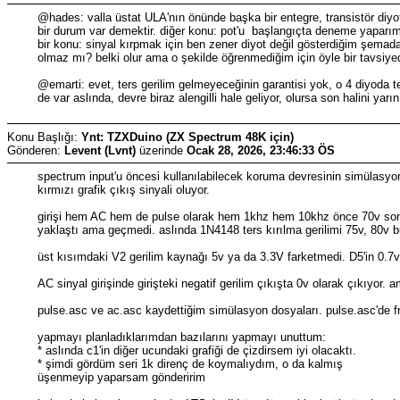
@hades: valla üstat ULA'nın önünde başka bir entegre, transistör diyo
bir durum var demektir. diğer konu: pot'u başlangıçta deneme yaparım
bir konu: sinyal kırpmak için ben zener diyot değil gösterdiğim şemadak
olmaz mı? belki olur ama o şekilde öğrenmediğim için öyle bir tavsi
@emarti: evet, ters gerilim gelmeyeceğinin garantisi yok, o 4 diyoda ter
de var aslında, devre biraz alengilli hale geliyor, olursa son halini yar
Konu Başlığı:
Ynt: TZXDuino (ZX Spectrum 48K için)
Gönderen:
Levent (Lvnt)
üzerinde
Ocak 28, 2026, 23:46:33 ÖS
spectrum input'u öncesi kullanılabilecek koruma devresinin simülasyo
kırmızı grafik çıkış sinyali oluyor.
girişi hem AC hem de pulse olarak hem 1khz hem 10khz önce 70v sonra 80v
yaklaştı ama geçmedi. aslında 1N4148 ters kırılma gerilimi 75v, 80v bu
üst kısımdaki V2 gerilim kaynağı 5v ya da 3.3V farketmedi. D5'in 0.7v 
AC sinyal girişinde girişteki negatif gerilim çıkışta 0v olarak çıkıyor
pulse.asc ve ac.asc kaydettiğim simülasyon dosyaları. pulse.asc'de fre
yapmayı planladıklarımdan bazılarını yapmayı unuttum:
* aslında c1'in diğer ucundaki grafiği de çizdirsem iyi olacaktı.
* şimdi gördüm seri 1k direnç de koymalıydım, o da kalmış
üşenmeyip yaparsam gönderirim