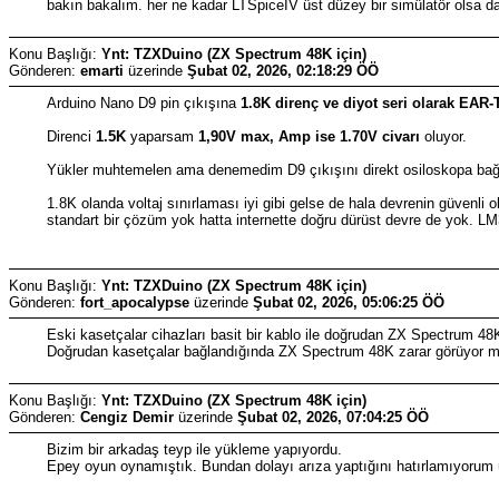
bakın bakalım. her ne kadar LTSpiceIV üst düzey bir simülatör olsa d
Konu Başlığı:
Ynt: TZXDuino (ZX Spectrum 48K için)
Gönderen:
emarti
üzerinde
Şubat 02, 2026, 02:18:29 ÖÖ
Arduino Nano D9 pin çıkışına
1.8K direnç ve diyot seri olarak EAR-
Direnci
1.5K
yaparsam
1,90V max, Amp ise 1.70V civarı
oluyor.
Yükler muhtemelen ama denemedim D9 çıkışını direkt osiloskopa ba
1.8K olanda voltaj sınırlaması iyi gibi gelse de hala devrenin güvenli
standart bir çözüm yok hatta internette doğru dürüst devre de yok. L
Konu Başlığı:
Ynt: TZXDuino (ZX Spectrum 48K için)
Gönderen:
fort_apocalypse
üzerinde
Şubat 02, 2026, 05:06:25 ÖÖ
Eski kasetçalar cihazları basit bir kablo ile doğrudan ZX Spectrum 
Doğrudan kasetçalar bağlandığında ZX Spectrum 48K zarar görüyor 
Konu Başlığı:
Ynt: TZXDuino (ZX Spectrum 48K için)
Gönderen:
Cengiz Demir
üzerinde
Şubat 02, 2026, 07:04:25 ÖÖ
Bizim bir arkadaş teyp ile yükleme yapıyordu.
Epey oyun oynamıştık. Bundan dolayı arıza yaptığını hatırlamıyorum 