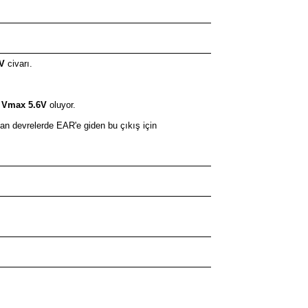
V
civarı.
a
Vmax 5.6V
oluyor.
nan devrelerde EAR'e giden bu çıkış için