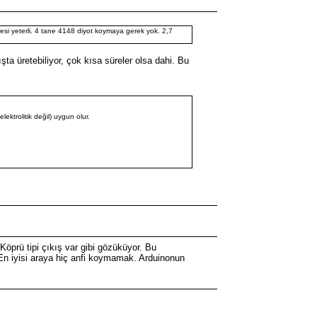
si yeterli. 4 tane 4148 diyot koymaya gerek yok. 2,7
a üretebiliyor, çok kısa süreler olsa dahi. Bu
ktrolitik değil) uygun olur.
öprü tipi çıkış var gibi gözüküyor. Bu
r. En iyisi araya hiç anfi koymamak. Arduinonun