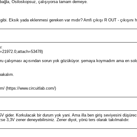
ine bağla, Osiloskopsuz, çalışıyorsa tamam demeye.
bi. Eksik yada eklenmesi gereken var mıdır? Amfi çıkışı R OUT - çıkışını 
u:
c=21972.0;attach=53478)
, doğru çalışması açısından sorun yok gözüküyor. şemaya koymadım ama en so
bakalım.
z
m/ (https://www.circuitlab.com/)
 gider. Korkulacak bir durum yok yani. Ama illa ben giriş seviyesini düşüre
se 3,3V zener deneyebilirsiniz. Zener diyot, yönü ters olarak takılmalıdır.