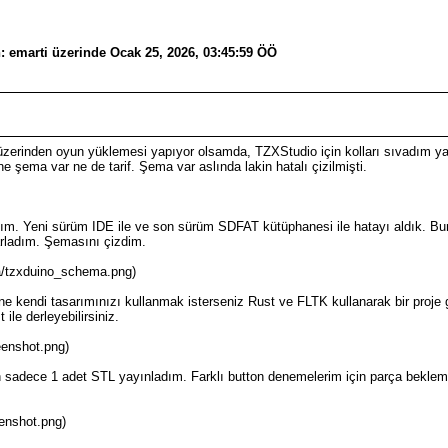
n: emarti üzerinde Ocak 25, 2026, 03:45:59 ÖÖ
zerinden oyun yüklemesi yapıyor olsamda, TZXStudio için kolları sıvadım yal
ne şema var ne de tarif. Şema var aslında lakin hatalı çizilmişti.
dım. Yeni sürüm IDE ile ve son sürüm SDFAT kütüphanesi ile hatayı aldık. Bunun
arladım. Şemasını çizdim.
a/tzxduino_schema.png)
e kendi tasarımınızı kullanmak isterseniz Rust ve FLTK kullanarak bir proje 
 ile derleyebilirsiniz.
eenshot.png)
n sadece 1 adet STL yayınladım. Farklı button denemelerim için parça bekle
eenshot.png)