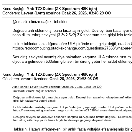
Konu Başlığı:
Ynt: TZXDuino (ZX Spectrum 48K için)
Gönderen:
Levent (Lvnt)
üzerinde
Ocak 26, 2026, 03:46:29 ÖÖ
@emarti: elinize sağlık, tebrikler
Doğrusu anfi ekleme işi bana biraz aşırı geldi. Devreyi ben tasarlıyor
nano dijital çıkış seviyesi (3.3v? 5v?) ZX spectrum ses girişi için fazla
Linkte tablodan anladığıma göre ULA pin'inde (mic girişi değil, oradan UL
https://retrocomputing.stackexchange.com/questions/27538/what-are-t
Ses giriş seviyesi neymiş diye bakarken karşıma ULA çıkınca tırstım do
diyotlara gelmeden 600ohm gibi seri bir direnç yeter herhalde) eklemey
Konu Başlığı:
Ynt: TZXDuino (ZX Spectrum 48K için)
Gönderen:
emarti
üzerinde
Ocak 26, 2026, 21:58:03 ÖS
Alıntı sahibi: Levent (Lvnt) üzerinde Ocak 26, 2026, 03:46:29 ÖÖ
@emarti: elinize sağlık, tebrikler
Doğrusu anfi ekleme işi bana biraz aşırı geldi. Devreyi ben tasarlıyor olsaydım anfi ekle
girişi için fazlasıyla yeterli olmalı.
Linkte tablodan anladığıma göre ULA pin'inde (mic girişi değil, oradan ULA pin'ine ne tür b
https://retrocomputing.stackexchange.com/questions/27538/what-are-the-electrical-pro
Ses giriş seviyesi neymiş diye bakarken karşıma ULA çıkınca tırstım doğrusu. Dikkatli olu
herhalde) eklemeyi ya da hazır böyle bir devreye geçmeyi düşünebilirsiniz
Haklısın. Hatayı affetmeyen, bir anlık fazla voltajda efsaneleşmiş bir