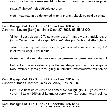
ve diot ile kontrol etmek mantıklı olacak. Biz alışmışız pini diğer p
(https://i.ibb.co/m5fs58Gb/devre.png)
ölçüm yapmadım ve denemedim ama mantık olarak bu şekilde olmalı gi
Konu Başlığı:
Ynt: TZXDuino (ZX Spectrum 48K için)
Gönderen:
Levent (Lvnt)
üzerinde
Ocak 27, 2026, 03:15:43 ÖÖ
'silikon diyot yaklaşık 0.7v'ta iletime geçer' mantığıyla aklımdaki şuyd
(https://www.commodore.gen.tr/forum/index.php?action=dlattach;topi
aklımdaki soru işaretlerini gidermek için biraz referanslara baktım
(elektrolitik değil) uygun olur.
devre basit, doğru çalışırsa ayrıntıya girmeye hiç gerek yok, deneyin 
Not: anfisiz de olur aslında. şimdilik anfiyle çalışsın, ayrıca konuşuru
Not2: web'den şema çizimi için şunu buldum: https://www.circuitlab.co
Konu Başlığı:
Ynt: TZXDuino (ZX Spectrum 48K için)
Gönderen:
hades
üzerinde
Ocak 27, 2026, 11:30:51 ÖÖ
Hem ULA hem de devrenin beslemesi 5V olduğu için ULA'ya en fazla 5V
yeterli. 4 tane 4148 diyot koymaya gerek yok. 2,7 Zener yeterli gelmez
Konu Başlığı:
Ynt: TZXDuino (ZX Spectrum 48K için)