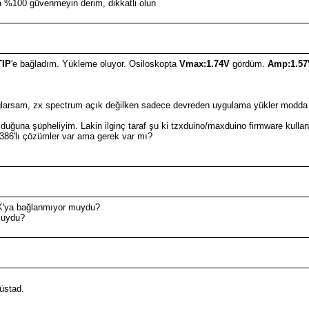
a %100 güvenmeyin derim, dikkatli olun
TIP
'e bağladım. Yükleme oluyor. Osiloskopta
Vmax:1.74V
gördüm.
Amp:1.57
ğlarsam, zx spectrum açık değilken sadece devreden uygulama yükler modd
 olduğuna şüpheliyim. Lakin ilginç taraf şu ki tzxduino/maxduino firmware kulla
M386'lı çözümler var ama gerek var mı?
48K'ya bağlanmıyor muydu?
muydu?
üstad.