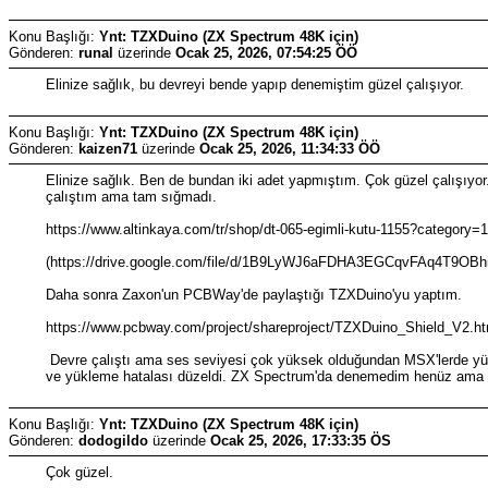
Konu Başlığı:
Ynt: TZXDuino (ZX Spectrum 48K için)
Gönderen:
runal
üzerinde
Ocak 25, 2026, 07:54:25 ÖÖ
Elinize sağlık, bu devreyi bende yapıp denemiştim güzel çalışıyor.
Konu Başlığı:
Ynt: TZXDuino (ZX Spectrum 48K için)
Gönderen:
kaizen71
üzerinde
Ocak 25, 2026, 11:34:33 ÖÖ
Elinize sağlık. Ben de bundan iki adet yapmıştım. Çok güzel çalışıyor.
çalıştım ama tam sığmadı.
https://www.altinkaya.com/tr/shop/dt-065-egimli-kutu-1155?category=
(https://drive.google.com/file/d/1B9LyWJ6aFDHA3EGCqvFAq4T9OBhii
Daha sonra Zaxon'un PCBWay'de paylaştığı TZXDuino'yu yaptım.
https://www.pcbway.com/project/shareproject/TZXDuino_Shield_V2.ht
Devre çalıştı ama ses seviyesi çok yüksek olduğundan MSX'lerde yük
ve yükleme hatalası düzeldi. ZX Spectrum'da denemedim henüz ama o
Konu Başlığı:
Ynt: TZXDuino (ZX Spectrum 48K için)
Gönderen:
dodogildo
üzerinde
Ocak 25, 2026, 17:33:35 ÖS
Çok güzel.