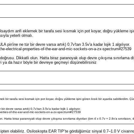
 olsaydım anfi eklemek bir tarafa sesi kısmak için pot koyar, doğru yükleme işi
sıyla yeterli olmalı.
A pin'ine ne tür bir devre varsa artık) 0.7v'tan 3.5v'a kadar lojik 1 algılıyor.
he-electrical-properties-of-the-ear-and-mic-sockets-on-a-zx-spectrum#27539
ğrusu. Dikkatli olun. Hatta biraz paranoyak olup devre çıkışına sınırlama diyo
i ya da hazır böyle bir devreye geçmeyi düşünebilirsiniz
mek bir tarafa sesi kısmak için pot koyar, doğru yükleme işini gören kısık bir ayarda sabitlerdim. Ç
ir devre varsa artık) 0.7v'tan 3.5v'a kadar lojik 1 algılıyor.
perties-of-the-ear-and-mic-sockets-on-a-zx-spectrum#27539
n. Hatta biraz paranoyak olup devre çıkışına sınırlama diyotları (örn 4 x 0.7v = 2.8v'a sınırlasın, 
 çipten olabiliriz. Osiloskopta EAR TIP’te gördüğümüz sinyal 0.7–1.0 V civarınd