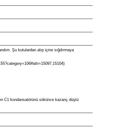
landım. Şu kutulardan alıp içine sığdırmaya
-1155?category=106#attr=15097,15104)
eyen C1 kondansatörünü sökünce kazanç düştü
.