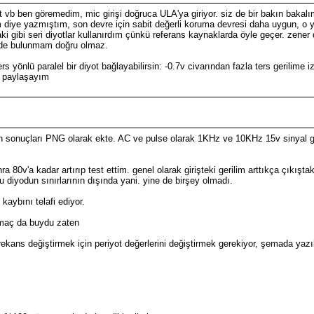
t vb ben göremedim, mic girişi doğruca ULA'ya giriyor. siz de bir bakın baka
 diye yazmıştım, son devre için sabit değerli koruma devresi daha uygun, o yü
i gibi seri diyotlar kullanırdım çünkü referans kaynaklarda öyle geçer. zener di
yede bulunmam doğru olmaz.
s yönlü paralel bir diyot bağlayabilirsin: -0.7v civarından fazla ters gerilime 
ın paylaşayım
n sonuçları PNG olarak ekte. AC ve pulse olarak 1KHz ve 10KHz 15v sinyal gir
'a kadar artırıp test ettim. genel olarak girişteki gerilim arttıkça çıkıştaki g
 diyodun sınırlarının dışında yani. yine de birşey olmadı.
kaybını telafi ediyor.
. amaç da buydu zaten
kans değiştirmek için periyot değerlerini değiştirmek gerekiyor, şemada yazılı