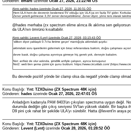
Gönderen:
emarti
üzerinde
Ocak 27, 2026, 21:22:48 ÖS
Alıntı sahibi: hades üzerinde Ocak 27, 2026, 11:30:51 ÖÖ
Hem ULA hem de devrenin beslemesi 5V olduğu için ULA'ya en fazla 5V gider. Korkulacak
Zener yeterli gelmezse 3,3V zener deneyebilirsiniz. Zener diyot, yönü ters olarak takılmal
@hades merhaba (zx spectrum elime alınca ilk aklıma sen geliyorsun :)
da ULA'nın ömrünü kısaltabilir.
Alıntı sahibi: Levent (Lvnt) üzerinde Ocak 27, 2026, 03:15:43 ÖÖ
'silikon diyot yaklaşık 0.7v'ta iletime geçer' mantığıyla aklımdaki şuydu:
aklımdaki soru işaretlerini gidermek için biraz referanslara baktım, doğru çalışması a
devre basit, doğru çalışırsa ayrıntıya girmeye hiç gerek yok, deneyin bakalım.
Not: anfisiz de olur aslında. şimdilik anfiyle çalışsın, ayrıca konuşuruz
Not2: web'den şema çizimi için şunu buldum: https://www.circuitlab.com/ (https://www.cir
Bu devrede pozitif yönde bir clamp olsa da negatif yönde clamp olmadığ
Konu Başlığı:
Ynt: TZXDuino (ZX Spectrum 48K için)
Gönderen:
hades
üzerinde
Ocak 27, 2026, 22:47:01 ÖS
Anladığım kadarıyla PAM 8403'ün çıkışları spectruma uygun değil. Nor
durumda dediğin gibi çıkış seviyesi 5V'tan yüksek olabilir. Bir başka ih
D9 pini çok rahat bir şekilde ULA'yı sürebilir. Hatta @levent'in araya 
Konu Başlığı:
Ynt: TZXDuino (ZX Spectrum 48K için)
Gönderen:
Levent (Lvnt)
üzerinde
Ocak 28, 2026, 01:28:52 ÖÖ