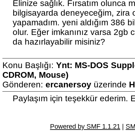
Elinize sağlık. Fırsatım olunca
bilgisayarda deneyeceğim, zira on
yapamadım. yeni aldığım 386 bil
olur. Eğer imkanınız varsa 2gb cf
da hazırlayabilir misiniz?
Konu Başlığı:
Ynt: MS-DOS Supple
CDROM, Mouse)
Gönderen:
ercanersoy
üzerinde
H
Paylaşım için teşekkür ederim. El
Powered by SMF 1.1.21
|
SM