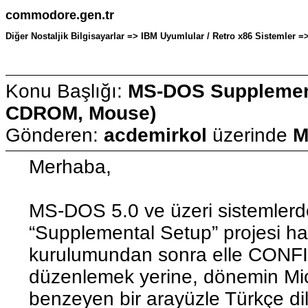
commodore.gen.tr
Diğer Nostaljik Bilgisayarlar => IBM Uyumlular / Retro x86 Sistemler 
Konu Başlığı:
MS-DOS Supplement
CDROM, Mouse)
Gönderen:
acdemirkol
üzerinde
M
Merhaba,
MS-DOS 5.0 ve üzeri sistemlerd
“Supplemental Setup” projesi 
kurulumundan sonra elle CON
düzenlemek yerine, dönemin Mic
benzeyen bir arayüzle Türkçe di