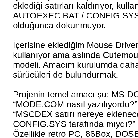
eklediği satırları kaldırıyor, kull
AUTOEXEC.BAT / CONFIG.SYS 
olduğunca dokunmuyor.
İçerisine eklediğim Mouse Driver
kullanıyor ama aslında Cutemou
modeli. Amacım kurulumda daha
sürücüleri de bulundurmak.
Projenin temel amacı şu: MS-D
“MODE.COM nasıl yazılıyordu?”,
“MSCDEX satırı nereye eklenec
CONFIG.SYS tarafında mıydı?” g
Özellikle retro PC, 86Box, DO