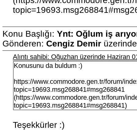
(https://www.commodore.gen.tr/
topic=19693.msg268841#msg2
Konu Başlığı:
Ynt: Oğlum iş arıyo
Gönderen:
Cengiz Demir
üzerind
Alıntı sahibi: Oğuzhan üzerinde Haziran 
Konusunu da buldum :)
https://www.commodore.gen.tr/forum/ind
topic=19693.msg268841#msg268841
(https://www.commodore.gen.tr/forum/ind
topic=19693.msg268841#msg268841)
Teşekkürler :)