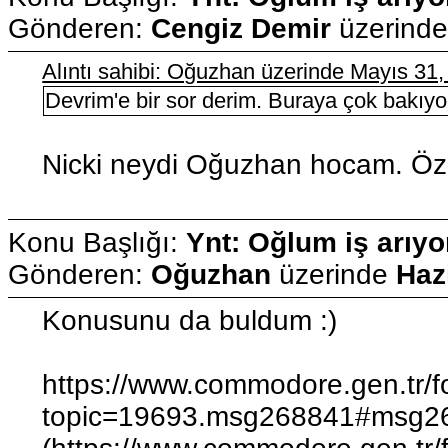
Gönderen:
Cengiz Demir
üzerind
Alıntı sahibi: Oğuzhan üzerinde Mayıs 31
Devrim'e bir sor derim. Buraya çok bakıy
Nicki neydi Oğuzhan hocam. Öze
Konu Başlığı:
Ynt: Oğlum iş arıyo
Gönderen:
Oğuzhan
üzerinde
Haz
Konusunu da buldum :)
https://www.commodore.gen.tr/
topic=19693.msg268841#msg2