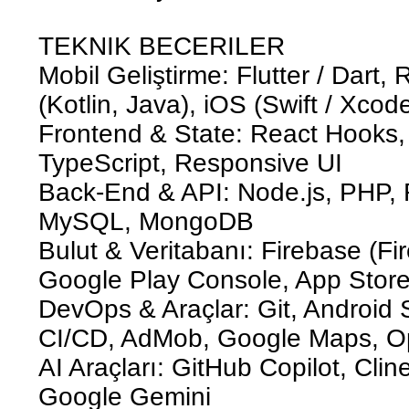
TEKNIK BECERILER
Mobil Geliştirme: Flutter / Dart,
(Kotlin, Java), iOS (Swift / Xcod
Frontend & State: React Hooks, 
TypeScript, Responsive UI
Back-End & API: Node.js, PHP,
MySQL, MongoDB
Bulut & Veritabanı: Firebase (Fi
Google Play Console, App Stor
DevOps & Araçlar: Git, Android 
CI/CD, AdMob, Google Maps, 
AI Araçları: GitHub Copilot, Cli
Google Gemini