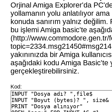
Orjinal Amiga Explorer'da PC'de
yollamanın yolu anlatılıyor ama
konuda sanırım yalnız değilim.
bu işlemi Amiga basic'te aşağıd
(http://www.commodore.gen.tr/
topic=2334.msg21450#msg21450
yakınınızda bir Amiga kullanıcısı
aşağıdaki kodu Amiga Basic'te ya
gerçekleştirebilirsiniz.
Kod:
INPUT "Dosya adı? ",file$
INPUT "Boyut (bytes)? ", size&
PRINT "Dosya alınıyor"