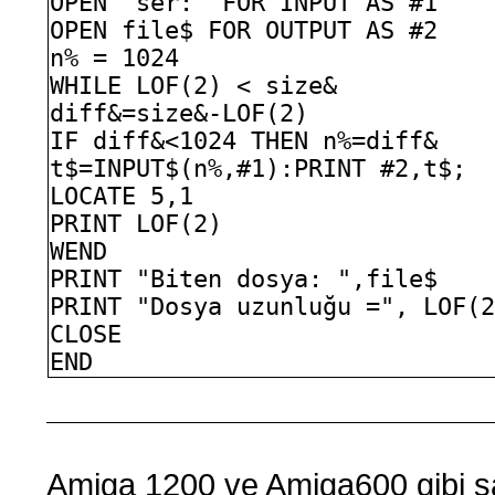
OPEN "ser:" FOR INPUT AS #1
OPEN file$ FOR OUTPUT AS #2
n% = 1024
WHILE LOF(2) < size&
diff&=size&-LOF(2)
IF diff&<1024 THEN n%=diff&
t$=INPUT$(n%,#1):PRINT #2,t$;
LOCATE 5,1
PRINT LOF(2)
WEND
PRINT "Biten dosya: ",file$
PRINT "Dosya uzunluğu =", LOF(
CLOSE
END
Amiga 1200 ve Amiga600 gibi sab