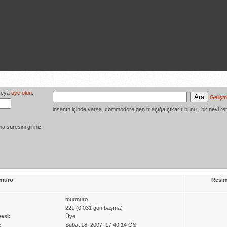
syon Projesi
Medya
Yardım
Ara
Giriş Yap
Kayıt
eya
üye olun
.
Gelişm
insanın içinde varsa, commodore.gen.tr açığa çıkarır bunu.. bir nevi ret
ma süresini giriniz
muro
Resim
murmuro
221 (0,031 gün başına)
yesi:
Üye
:
Şubat 18, 2007, 17:40:14 ÖS