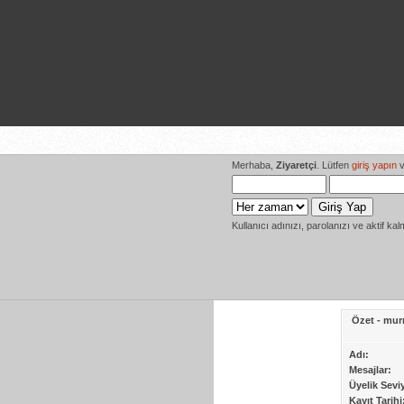
Ana Sayfa
Amiga Dokumanta
Merhaba,
Ziyaretçi
. Lütfen
giriş yapın
v
Kullanıcı adınızı, parolanızı ve aktif kal
Özet - mur
Adı:
Mesajlar:
Üyelik Sevi
Kayıt Tarihi