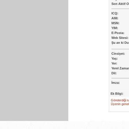
Son Aktif 
ICQ:
AIM:
MSN:
YIM:
E-Posta:
Web Sitesi:
Şu an ki D
Cinsiyet:
Yaş:
Yer:
Yerel Zama
Dil:
İmza:
Ek Bilgi:
Gönderdiği s
Üyenin genel i