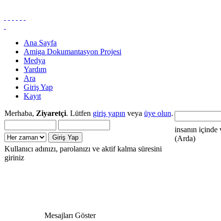
Ana Sayfa
Amiga Dokumantasyon Projesi
Medya
Yardım
Ara
Giriş Yap
Kayıt
Merhaba,
Ziyaretçi
. Lütfen
giriş yapın
veya
üye olun
.
insanın içinde 
(Arda)
Kullanıcı adınızı, parolanızı ve aktif kalma süresini
giriniz
Mesajları Göster