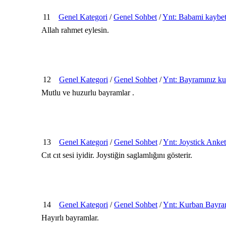
11
Genel Kategori
/
Genel Sohbet
/
Ynt: Babami kaybet
Allah rahmet eylesin.
12
Genel Kategori
/
Genel Sohbet
/
Ynt: Bayramınız ku
Mutlu ve huzurlu bayramlar .
13
Genel Kategori
/
Genel Sohbet
/
Ynt: Joystick Anket
Cıt cıt sesi iyidir. Joystiğin saglamlığını gösterir.
14
Genel Kategori
/
Genel Sohbet
/
Ynt: Kurban Bayra
Hayırlı bayramlar.