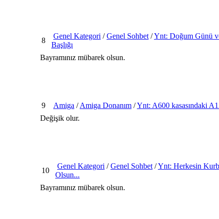
Genel Kategori
/
Genel Sohbet
/
Ynt: Doğum Günü ve
8
Başlığı
Bayramınız mübarek olsun.
9
Amiga
/
Amiga Donanım
/
Ynt: A600 kasasındaki A
Değişik olur.
Genel Kategori
/
Genel Sohbet
/
Ynt: Herkesin Kur
10
Olsun...
Bayramınız mübarek olsun.