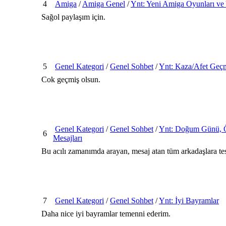
4
Amiga
/
Amiga Genel
/
Ynt: Yeni Amiga Oyunları ve
Sağol paylaşım için.
5
Genel Kategori
/
Genel Sohbet
/
Ynt: Kaza/Afet Geçm
Cok geçmiş olsun.
Genel Kategori
/
Genel Sohbet
/
Ynt: Doğum Günü, Ö
6
Mesajları
Bu acılı zamanımda arayan, mesaj atan tüm arkadaşlara t
7
Genel Kategori
/
Genel Sohbet
/
Ynt: İyi Bayramlar
Daha nice iyi bayramlar temenni ederim.