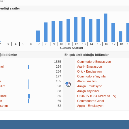
ısı:
rdiği saatler
2
3
4
5
6
7
8
9
10
11
12
13
14
15
16
17
18
1
- Günün Saatleri -
ği bölümler
En çok aktif olduğu bölümler
1535
Commodore Emulasyon
el
294
Atari - Emulasyon
234
Oric - Emulasyon
r
177
Commodore Yayınları
u
155
Atari - Yazılım
ılım
98
Amiga Emülasyon
88
Amiga Yayınları
nları
85
C64DTV (C64 Direct-to-TV)
on
69
Commodore Genel
nanım
52
Apple - Emulasyon