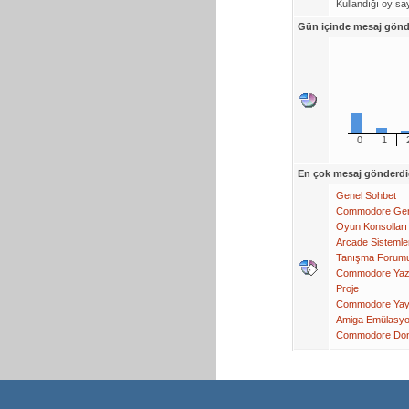
Kullandığı oy say
Gün içinde mesaj gönde
0
1
En çok mesaj gönderdi
Genel Sohbet
Commodore Gen
Oyun Konsolları
Arcade Sistemle
Tanışma Forum
Commodore Yaz
Proje
Commodore Yayı
Amiga Emülasy
Commodore Do