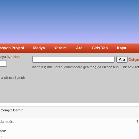
syon Projesi
Medya
Yardım
Ara
Giriş Yap
Kayıt
eya
üye olun
.
Gelişm
insanın içinde varsa, commodore.gen.tr açığa çıkarır bunu.. bir nevi ret
ma süresini giriniz
 - Cengiz Demir
plam süre:
7
ted:
sı: