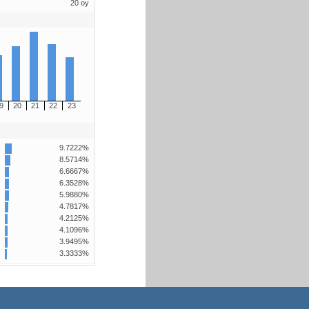
20 oy
9
20
21
22
23
9.7222%
8.5714%
6.6667%
6.3528%
5.9880%
4.7817%
4.2125%
4.1096%
3.9495%
3.3333%