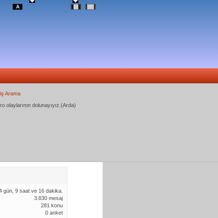
iş Arama
ro olaylarının dolunayıyız.(Arda)
4 gün, 9 saat ve 16 dakika.
3.830 mesaj
281 konu
0 anket