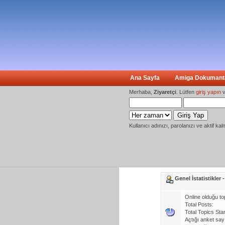
Ana Sayfa
Amiga Dokumanta
Merhaba,
Ziyaretçi
. Lütfen
giriş yapın
v
Kullanıcı adınızı, parolanızı ve aktif kal
Genel İstatistikler
Online olduğu to
Total Posts:
Total Topics Star
Açtığı anket sayı