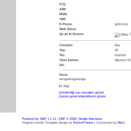
ICQ:
AIM:
MSN:
YIM:
E-Posta:
gizlenmiş
Web Sitesi:
Şu an ki Durum:
O
Cinsiyet:
Bay
Yaş:
48
Yer:
İstanbul
Yerel Zaman:
Ağustos 06
Dil:
İmza:
AmigaAmigaAmiga
Ek Bilgi:
Gönderdiği son mesajları göster.
Üyenin genel istatistiklerini göster.
Powered by SMF 1.1.21
|
SMF © 2006, Simple Machines
Original Joomla Template design by
RocketTheme
( Conversion by
Bloc
)