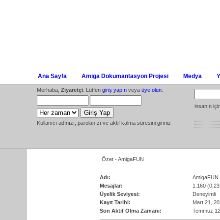
Ana Sayfa
Amiga Dokumantasyon Projesi
Medya
Y
Merhaba,
Ziyaretçi
. Lütfen
giriş yapın
veya
üye olun
.
insanın iç
Kullanıcı adınızı, parolanızı ve aktif kalma süresini giriniz
Özet - AmigaFUN
Adı:
AmigaFUN
Mesajlar:
1.160 (0,23
Üyelik Seviyesi:
Deneyimli
Kayıt Tarihi:
Mart 21, 2
Son Aktif Olma Zamanı:
Temmuz 12,