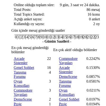
Online olduğu toplam süre:
9 gün, 3 saat ve 24 dakika.
Total Posts:
86 mesaj
Total Topics Started:
16 konu
Açtığı anket sayısı:
0 anket
Kullandığı oy sayısı:
2 oy
Gün içinde mesaj gönderdiği saatler
0
1
2
3
4
5
6
7
8
9
10
11
12
13
14
15
16
17
18
19
20
21
22
23
- Günün Saatleri -
En çok mesaj gönderdiği
En çok aktif olduğu bölümler
bölümler
Arcade
22
Commodore
0.2242%
Sistemler
Yayınları
Genel Sohbet
16
Arcade
0.1530%
Sistemler
Tanışma
4
Forumu
DemoScene
0.0857%
Oyun
3
Tanışma
0.0581%
Konsolları
Forumu
Commodore
3
Oyun
0.0211%
Yayınları
Konsolları
DemoScene
2
Genel Sohbet
0.0197%
Proje
1
Proje
0.0194%