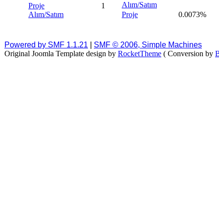
Alım/Satım
Proje
1
Alım/Satım
Proje
0.0073%
Powered by SMF 1.1.21
|
SMF © 2006, Simple Machines
Original Joomla Template design by
RocketTheme
( Conversion by
B