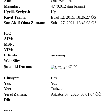
Adı:
OmerSenturk
Mesajlar:
47 (0,012 gün başına)
Üyelik Seviyesi:
Üye
Kayıt Tarihi:
Eylül 12, 2015, 18:26:27 ÖS
Son Aktif Olma Zamanı:
Şubat 27, 2021, 13:48:08 ÖS
ICQ:
AIM:
MSN:
YIM:
E-Posta:
gizlenmiş
Web Sitesi:
Offline
Şu an ki Durum:
Cinsiyet:
Bay
Yaş:
Yok
Yer:
Trabzon
Yerel Zaman:
Ağustos 07, 2026, 08:01:04 ÖÖ
Dil:
İmza: