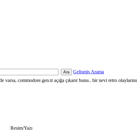
Gelişmiş Arama
nde varsa, commodore.gen.tr açığa çıkarır bunu.. bir nevi retro olayların
Resim/Yazı