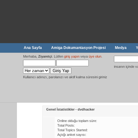
Ana Sayfa
Amiga Dokumantasyon Projesi
Medya
Y
Merhaba,
Ziyaretçi
. Lütfen
giriş yapın
veya
üye olun
.
insanın içinde v
Kullanıcı adınızı, parolanızı ve aktif kalma süresini giriniz
Genel İstatistikler - dvdhacker
Online olduğu toplam süre:
Total Posts:
Total Topics Started:
Açtığı anket sayısı: