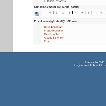
Kullandığı oy sayısı:
Gün içinde mesaj gönderdiği saatler
0
1
2
3
4
5
6
7
8
En çok mesaj gönderdiği bölümler
Oyun Konsolları
Proje Alım/Satım
Genel Sohbet
Arcade Sistemler
Proje
Powered by SMF 1
Original Joomla Template d