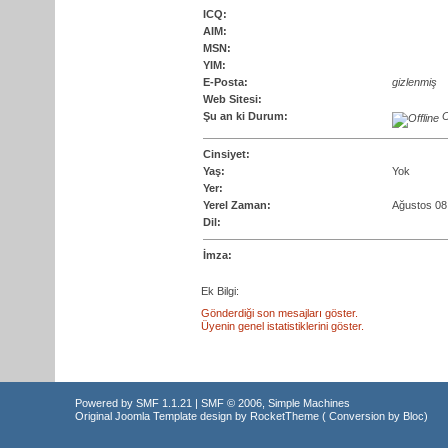
ICQ:
AIM:
MSN:
YIM:
E-Posta:
gizlenmiş
Web Sitesi:
Şu an ki Durum:
O
Cinsiyet:
Yaş:
Yok
Yer:
Yerel Zaman:
Ağustos 08
Dil:
İmza:
Ek Bilgi:
Gönderdiği son mesajları göster.
Üyenin genel istatistiklerini göster.
Powered by SMF 1.1.21
|
SMF © 2006, Simple Machines
Original Joomla Template design by
RocketTheme
( Conversion by
Bloc
)