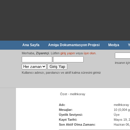
Ana Sayfa
Amiga Dokumantasyon Projesi
Medya
Y
Merhaba,
Ziyaretçi
. Lütfen
giriş yapın
veya
üye olun
.
insanın iç
Kullanıcı adınızı, parolanızı ve aktif kalma süresini giriniz
Özet - melihkoray
Adı:
melihkoray
Mesajlar:
10 (0,004 g
Üyelik Seviyesi:
Üye
Kayıt Tarihi:
Mayıs 19, 
Son Aktif Olma Zamanı:
Haziran 06