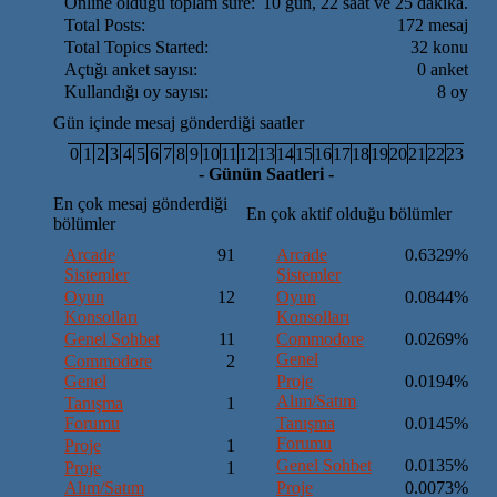
Online olduğu toplam süre:
10 gün, 22 saat ve 25 dakika.
Total Posts:
172 mesaj
Total Topics Started:
32 konu
Açtığı anket sayısı:
0 anket
Kullandığı oy sayısı:
8 oy
Gün içinde mesaj gönderdiği saatler
0
1
2
3
4
5
6
7
8
9
10
11
12
13
14
15
16
17
18
19
20
21
22
23
- Günün Saatleri -
En çok mesaj gönderdiği
En çok aktif olduğu bölümler
bölümler
Arcade
91
Arcade
0.6329%
Sistemler
Sistemler
Oyun
12
Oyun
0.0844%
Konsolları
Konsolları
Genel Sohbet
11
Commodore
0.0269%
Genel
Commodore
2
Genel
Proje
0.0194%
Alım/Satım
Tanışma
1
Forumu
Tanışma
0.0145%
Forumu
Proje
1
Genel Sohbet
0.0135%
Proje
1
Alım/Satım
Proje
0.0073%