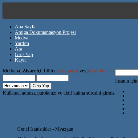
Ana Sayfa
Amiga Dokumantasyon Projesi
Medya
Yardım
Ara
Giriş Yap
Kayıt
Merhaba,
Ziyaretçi
. Lütfen
giriş yapın
veya
üye olun
.
insanın içi
Kullanıcı adınızı, parolanızı ve aktif kalma süresini giriniz
Genel İstatistikler - Myazgan