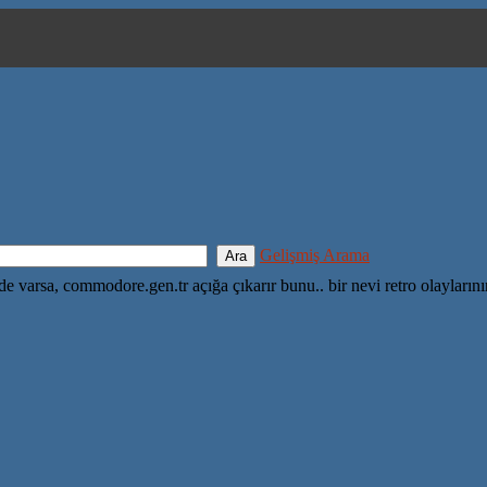
Gelişmiş Arama
nde varsa, commodore.gen.tr açığa çıkarır bunu.. bir nevi retro olayların