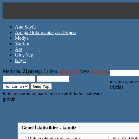
Ana Sayfa
Amiga Dokumantasyon Projesi
Medya
Yardım
Ara
Giriş Yap
Kayıt
Merhaba,
Ziyaretçi
. Lütfen
giriş yapın
veya
üye olun
.
insanın içinde 
(Arda)
Kullanıcı adınızı, parolanızı ve aktif kalma süresini
giriniz
Genel İstatistikler - kamilz
Online olduğu toplam süre:
1 gün, 35 dakik