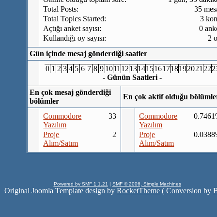
Total Posts:
35 mes
Total Topics Started:
3 ko
Açtığı anket sayısı:
0 ank
Kullandığı oy sayısı:
2 
Gün içinde mesaj gönderdiği saatler
0
1
2
3
4
5
6
7
8
9
10
11
12
13
14
15
16
17
18
19
20
21
22
2
- Günün Saatleri -
En çok mesaj gönderdiği
En çok aktif olduğu bölümle
bölümler
Commodore
33
Commodore
0.746
Yazılım
Yazılım
Proje
2
Proje
0.038
Alım/Satım
Alım/Satım
Powered by SMF 1.1.21
|
SMF © 2006, Simple Machines
Original Joomla Template design by
RocketTheme
( Conversion by
B