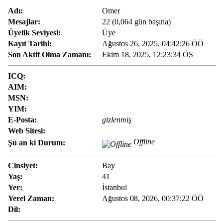
Adı:
Omer
Mesajlar:
22 (0,064 gün başına)
Üyelik Seviyesi:
Üye
Kayıt Tarihi:
Ağustos 26, 2025, 04:42:26 ÖÖ
Son Aktif Olma Zamanı:
Ekim 18, 2025, 12:23:34 ÖS
ICQ:
AIM:
MSN:
YIM:
E-Posta:
gizlenmiş
Web Sitesi:
Offline
Şu an ki Durum:
Cinsiyet:
Bay
Yaş:
41
Yer:
İstanbul
Yerel Zaman:
Ağustos 08, 2026, 00:37:22 ÖÖ
Dil: