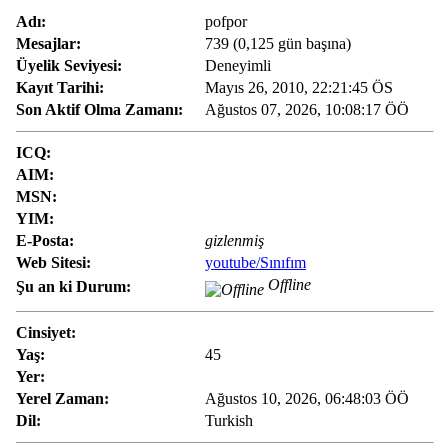
Adı:
pofpor
Mesajlar:
739 (0,125 gün başına)
Üyelik Seviyesi:
Deneyimli
Kayıt Tarihi:
Mayıs 26, 2010, 22:21:45 ÖS
Son Aktif Olma Zamanı:
Ağustos 07, 2026, 10:08:17 ÖÖ
ICQ:
AIM:
MSN:
YIM:
E-Posta:
gizlenmiş
Web Sitesi:
youtube/Sınıfım
Offline
Şu an ki Durum:
Cinsiyet:
Yaş:
45
Yer:
Yerel Zaman:
Ağustos 10, 2026, 06:48:03 ÖÖ
Dil:
Turkish