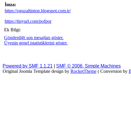
İmza:
https://oguzaltintop.blogspot.com.tr/
https://tinyurl.com/pofpor
Ek Bilgi:
Gönderdiği son mesajları göster.
Üyenin genel istatistiklerini göster.
Powered by SMF 1.1.21
|
SMF © 2006, Simple Machines
Original Joomla Template design by
RocketTheme
( Conversion by
B