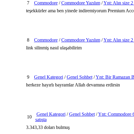
7
Commodore
/
Commodore Yazılım
/
Ynt: Alın size 
teşekkürler ama ben yinede indiremiyorum Premium Accou
8
Commodore
/
Commodore Yazılım
/
Ynt: Alın size 
link silinmiş nasıl ulaşabilirim
9
Genel Kategori
/
Genel Sohbet
/
Ynt: Bir Ramazan Ba
herkeze hayırlı bayramlar Allah devamına erdirsin
Genel Kategori
/
Genel Sohbet
/
Ynt: Commodore 6
10
satışta
3.343,33 doları bulmuş