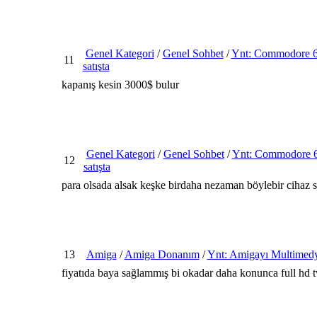
Genel Kategori
/
Genel Sohbet
/
Ynt: Commodore 6
11
satışta
kapanış kesin 3000$ bulur
Genel Kategori
/
Genel Sohbet
/
Ynt: Commodore 6
12
satışta
para olsada alsak keşke birdaha nezaman böylebir cihaz sa
13
Amiga
/
Amiga Donanım
/
Ynt: Amigayı Multimedy
fiyatıda baya sağlammış bi okadar daha konunca full hd tv