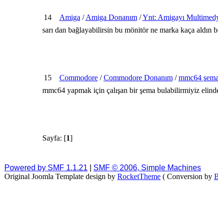
14
Amiga
/
Amiga Donanım
/
Ynt: Amigayı Multimedy
sarı dan bağlayabilirsin bu mönitör ne marka kaça aldın 
15
Commodore
/
Commodore Donanım
/
mmc64 şema
mmc64 yapmak için çalışan bir şema bulabilirmiyiz elinde
Sayfa: [
1
]
Powered by SMF 1.1.21
|
SMF © 2006, Simple Machines
Original Joomla Template design by
RocketTheme
( Conversion by
B