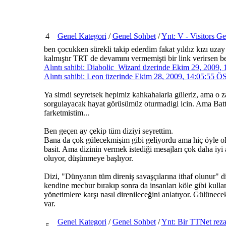
4
Genel Kategori
/
Genel Sohbet
/
Ynt: V - Visitors Ge
ben çocukken sürekli takip ederdim fakat yıldız kızı uza
kalmıştır TRT de devamını vermemişti bir link verirsen b
Alıntı sahibi: Diabolic_Wizard üzerinde Ekim 29, 2009,
Alıntı sahibi: Leon üzerinde Ekim 28, 2009, 14:05:55 Ö
Ya simdi seyretsek hepimiz kahkahalarla güleriz, ama o z
sorgulayacak hayat görüsümüz oturmadigi icin. Ama Battle
farketmistim...
Ben geçen ay çekip tüm diziyi seyrettim.
Bana da çok gülecekmişim gibi geliyordu ama hiç öyle olm
basit. Ama dizinin vermek istediği mesajları çok daha iyi
oluyor, düşünmeye başlıyor.
Dizi, "Dünyanın tüm direniş savaşçılarına ithaf olunur" 
kendine mecbur bırakıp sonra da insanları köle gibi kullan
yönetimlere karşı nasıl direnileceğini anlatıyor. Gülünece
var.
Genel Kategori
/
Genel Sohbet
/
Ynt: Bir TTNet reza