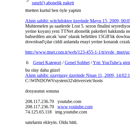
5
sınırlı!) abonelik paketi
ttnetten kurtul ben öyle yaptım
Alıntı sahibi: witchdoktor üzerinde Mayıs 15, 2009, 00:
Muhtemelen şu saatlerde Lost 5. sezon finalini seyrediyo
yerine koyan) yeni TTNet abonelik paketleri hakkında n
bahsedilen ancak 'sınır' olarak belirtilen 15GB'lık dowloa
download'çılar ciddi anlamda enayi yerine konarak cezala
http://www.ttnet.com.tr/web/123-455-1-1/tr/evde_ttnet/ucre
6
Genel Kategori
/
Genel Sohbet
/
Ynt: YouTube'a gir
bu olay daha güzel
Alıntı sahibi: ozayturay üzerinde Nisan 11, 2009, 14:02
C:\WINDOWS\system32\drivers\etc\hosts
dosyasının sonuna
208.117.236.70 youtube.com
208.117.236.70
www.youtube.com
74.125.65.118 img.youtube.com
satırlarını ekleyin. Oldu bitti.