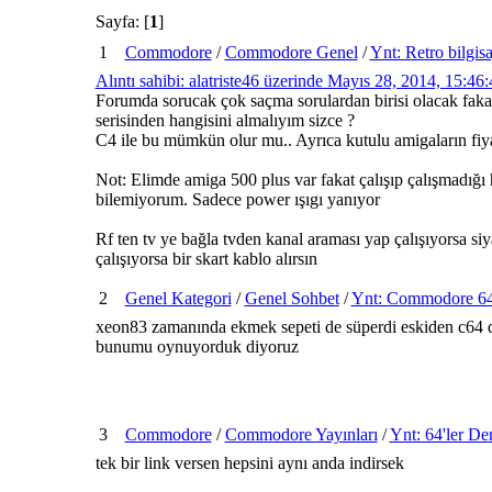
Sayfa: [
1
]
1
Commodore
/
Commodore Genel
/
Ynt: Retro bilgis
Alıntı sahibi: alatriste46 üzerinde Mayıs 28, 2014, 15:46
Forumda sorucak çok saçma sorulardan birisi olacak fakat
serisinden hangisini almalıyım sizce ?
C4 ile bu mümkün olur mu.. Ayrıca kutulu amigaların fiy
Not: Elimde amiga 500 plus var fakat çalışıp çalışmadığı
bilemiyorum. Sadece power ışıgı yanıyor
Rf ten tv ye bağla tvden kanal araması yap çalışıyorsa siy
çalışıyorsa bir skart kablo alırsın
2
Genel Kategori
/
Genel Sohbet
/
Ynt: Commodore 64't
xeon83 zamanında ekmek sepeti de süperdi eskiden c64 d
bunumu oynuyorduk diyoruz
3
Commodore
/
Commodore Yayınları
/
Ynt: 64'ler Der
tek bir link versen hepsini aynı anda indirsek