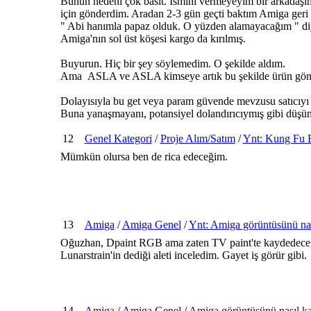
Bunun nedeni çok basit. İsmini vermeyeyim bir arkadaşım
için gönderdim. Aradan 2-3 gün geçti baktım Amiga geri g
" Abi hanımla papaz olduk. O yüzden alamayacağım " di
Amiga'nın sol üst köşesi kargo da kırılmış.
Buyurun. Hiç bir şey söylemedim. O şekilde aldım.
Ama ASLA ve ASLA kimseye artık bu şekilde ürün gö
Dolayısıyla bu get veya param güvende mevzusu satıcıyı 
Buna yanaşmayanı, potansiyel dolandırıcıymış gibi düşü
12
Genel Kategori
/
Proje Alım/Satım
/
Ynt: Kung Fu Fl
Mümkün olursa ben de rica edeceğim.
13
Amiga
/
Amiga Genel
/
Ynt: Amiga görüntüsünü nas
Oğuzhan, Dpaint RGB ama zaten TV paint'te kaydedeceğ
Lunarstrain'in dediği aleti inceledim. Gayet iş görür gibi.
14
Amiga
/
Amiga Genel
/
Amiga görüntüsünü nasıl ka