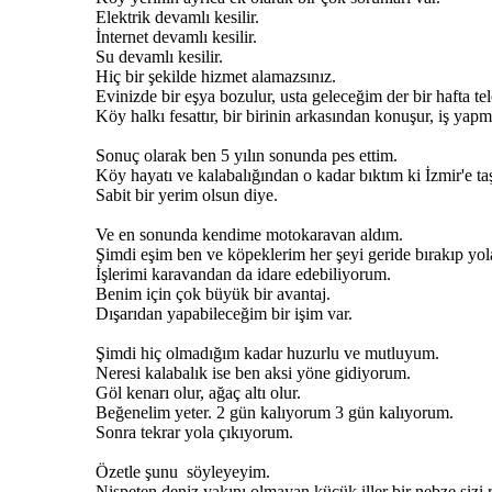
Elektrik devamlı kesilir.
İnternet devamlı kesilir.
Su devamlı kesilir.
Hiç bir şekilde hizmet alamazsınız.
Evinizde bir eşya bozulur, usta geleceğim der bir hafta t
Köy halkı fesattır, bir birinin arkasından konuşur, iş y
Sonuç olarak ben 5 yılın sonunda pes ettim.
Köy hayatı ve kalabalığından o kadar bıktım ki İzmir'e t
Sabit bir yerim olsun diye.
Ve en sonunda kendime motokaravan aldım.
Şimdi eşim ben ve köpeklerim her şeyi geride bırakıp yol
İşlerimi karavandan da idare edebiliyorum.
Benim için çok büyük bir avantaj.
Dışarıdan yapabileceğim bir işim var.
Şimdi hiç olmadığım kadar huzurlu ve mutluyum.
Neresi kalabalık ise ben aksi yöne gidiyorum.
Göl kenarı olur, ağaç altı olur.
Beğenelim yeter. 2 gün kalıyorum 3 gün kalıyorum.
Sonra tekrar yola çıkıyorum.
Özetle şunu söyleyeyim.
Nispeten deniz yakını olmayan küçük iller bir nebze sizi r