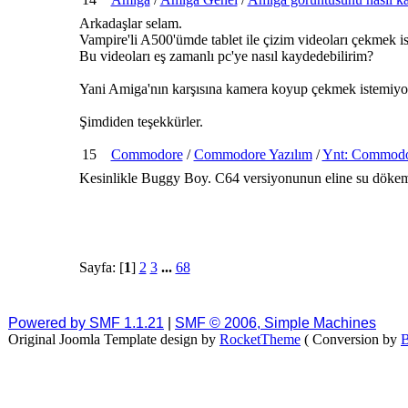
Arkadaşlar selam.
Vampire'li A500'ümde tablet ile çizim videoları çekmek i
Bu videoları eş zamanlı pc'ye nasıl kaydedebilirim?
Yani Amiga'nın karşısına kamera koyup çekmek istemiy
Şimdiden teşekkürler.
15
Commodore
/
Commodore Yazılım
/
Ynt: Commodor
Kesinlikle Buggy Boy. C64 versiyonunun eline su döke
Sayfa: [
1
]
2
3
...
68
Powered by SMF 1.1.21
|
SMF © 2006, Simple Machines
Original Joomla Template design by
RocketTheme
( Conversion by
B