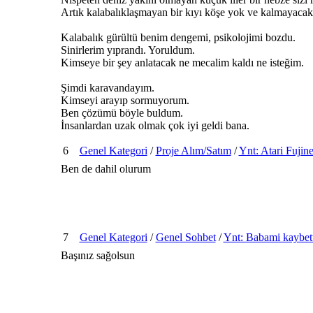
Artık kalabalıklaşmayan bir kıyı köşe yok ve kalmayacak
Kalabalık gürültü benim dengemi, psikolojimi bozdu.
Sinirlerim yıprandı. Yoruldum.
Kimseye bir şey anlatacak ne mecalim kaldı ne isteğim.
Şimdi karavandayım.
Kimseyi arayıp sormuyorum.
Ben çözümü böyle buldum.
İnsanlardan uzak olmak çok iyi geldi bana.
6
Genel Kategori
/
Proje Alım/Satım
/
Ynt: Atari Fujine
Ben de dahil olurum
7
Genel Kategori
/
Genel Sohbet
/
Ynt: Babami kaybet
Başınız sağolsun