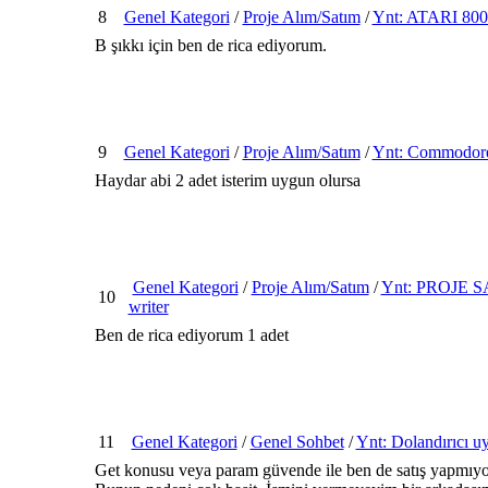
8
Genel Kategori
/
Proje Alım/Satım
/
Ynt: ATARI 800
B şıkkı için ben de rica ediyorum.
9
Genel Kategori
/
Proje Alım/Satım
/
Ynt: Commodore
Haydar abi 2 adet isterim uygun olursa
Genel Kategori
/
Proje Alım/Satım
/
Ynt: PROJE SA
10
writer
Ben de rica ediyorum 1 adet
11
Genel Kategori
/
Genel Sohbet
/
Ynt: Dolandırıcı 
Get konusu veya param güvende ile ben de satış yapmıy