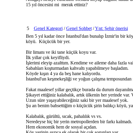
15 yıl öncesini mi merak ettiniz?
5
Genel Kategori
/
Genel Sohbet
/
Ynt: Şehir önerisi
Ben 5 yıl kadar önce İstanbul'dan bunalıp İzmir'in bir kö
köyü. Küçücük bir yer.
Bir limanı ve iki tane küçük koyu var.
İlk yıllar çok keyifliydi.
İşlerimi eleyip azalttım. Kendime ve aileme daha fazla vak
Sabahları koşturmadan kahvaltı yapabilmeye başladım.
Köyde kışın 4 ya da beş hane kalıyordu.
İstanbul'un keşmekeşliği ve yoğun çalışma temposundan s
Fakat maalesef yıllar geçtikçe burada da durum dayanılma
Şikayet ettiğiniz kalabalık, artık ülkenin her yerinde var. 
Uzun süre yaşayabileceğiniz saki bir yer maalesef yok.
Şu an benim bahsettiğim o küçücük şirin balıkçı köyü, y
Kalabalık, gürültü, sıcak, pahalılık vs vs.
Neredeyse hiç bir yerin metropollerden bir farkı kalmadı.
Hem ekonomik hem de sosyal açıdan.
Köy yerinin ayrıca ek olarak bir çok sorunları var.