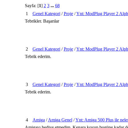
Sayfa: [
1
]
2
3
...
68
1
Genel Kategori
/
Proje
/
Ynt: ModPlug Player 2 Alph
Tebrikler. Başarılar
2
Genel Kategori
/
Proje
/
Ynt: ModPlug Player 2 Alph
Tebrik ederim.
3
Genel Kategori
/
Proje
/
Ynt: ModPlug Player 2 Alph
Tebrik ederim.
4
Amiga
/
Amiga Genel
/
Ynt: Amiga 500 Plus ile neler
Amigayı hediye etmedim. Kenara koyup bugüne kadar değ