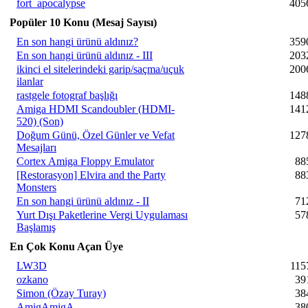
fort_apocalypse
405
Popüler 10 Konu (Mesaj Sayısı)
En son hangi ürünü aldınız?
359
En son hangi ürünü aldınız - III
203
ikinci el sitelerindeki garip/saçma/uçuk
200
ilanlar
rastgele fotograf başlığı
148
Amiga HDMI Scandoubler (HDMI-
141
520) (Son)
Doğum Günü, Özel Günler ve Vefat
127
Mesajları
Cortex Amiga Floppy Emulator
88
[Restorasyon] Elvira and the Party
88
Monsters
En son hangi ürünü aldınız - II
71
Yurt Dışı Paketlerine Vergi Uygulaması
57
Başlamış
En Çok Konu Açan Üye
LW3D
115
ozkano
39
Simon (Özay Turay)
38
AmigAmigA
38