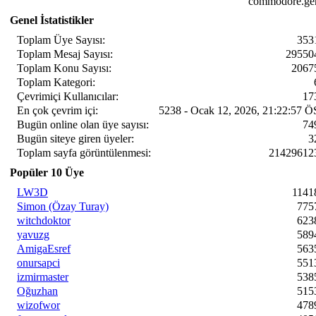
commodore.gen.t
Genel İstatistikler
Toplam Üye Sayısı:
353
Toplam Mesaj Sayısı:
29550
Toplam Konu Sayısı:
2067
Toplam Kategori:
Çevrimiçi Kullanıcılar:
17
En çok çevrim içi:
5238 - Ocak 12, 2026, 21:22:57 Ö
Bugün online olan üye sayısı:
74
Bugün siteye giren üyeler:
3
Toplam sayfa görüntülenmesi:
21429612
Popüler 10 Üye
LW3D
1141
Simon (Özay Turay)
775
witchdoktor
623
yavuzg
589
AmigaEsref
563
onursapci
551
izmirmaster
538
Oğuzhan
515
wizofwor
478