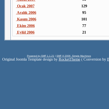
Ocak 2007
129
Aralık 2006
95
Kasım 2006
101
Ekim 2006
77
Eylül 2006
21
Powered by SMF 1.1.21
|
SMF © 2006, Simple Machines
Original Joomla Template design by
RocketTheme
( Conversion by
B