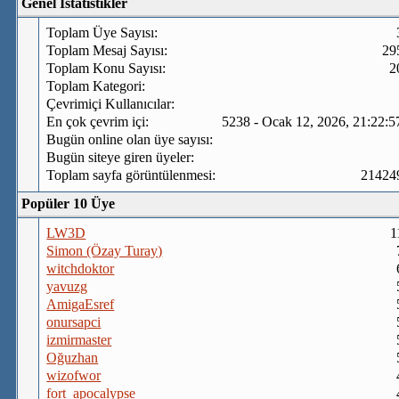
Genel İstatistikler
Toplam Üye Sayısı:
Toplam Mesaj Sayısı:
29
Toplam Konu Sayısı:
2
Toplam Kategori:
Çevrimiçi Kullanıcılar:
En çok çevrim içi:
5238 - Ocak 12, 2026, 21:22:
Bugün online olan üye sayısı:
Bugün siteye giren üyeler:
Toplam sayfa görüntülenmesi:
21424
Popüler 10 Üye
LW3D
1
Simon (Özay Turay)
witchdoktor
yavuzg
AmigaEsref
onursapci
izmirmaster
Oğuzhan
wizofwor
fort_apocalypse