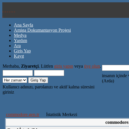
Ana Sayfa
Amiga Dokumantasyon Projesi
Medya
Yardım
Ara
Giriş Yap
Kayıt
Merhaba,
Ziyaretçi
. Lütfen
giriş yapın
veya
üye olun
.
insanın içinde 
(Arda)
Kullanıcı adınızı, parolanızı ve aktif kalma süresini
giriniz
commodore.gen.tr
İstatistik Merkezi
commodore.g