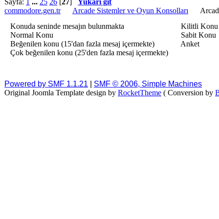
Sayfa:
1
...
25
26
[
27
]
Yukarı git
commodore.gen.tr
Arcade Sistemler ve Oyun Konsolları
Arcad
Konuda seninde mesajın bulunmakta
Kilitli Konu
Normal Konu
Sabit Konu
Beğenilen konu (15'dan fazla mesaj içermekte)
Anket
Çok beğenilen konu (25'den fazla mesaj içermekte)
Powered by SMF 1.1.21
|
SMF © 2006, Simple Machines
Original Joomla Template design by
RocketTheme
( Conversion by
B