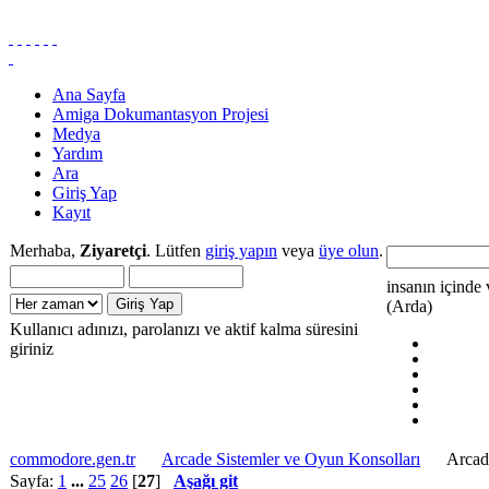
Ana Sayfa
Amiga Dokumantasyon Projesi
Medya
Yardım
Ara
Giriş Yap
Kayıt
Merhaba,
Ziyaretçi
. Lütfen
giriş yapın
veya
üye olun
.
insanın içinde 
(Arda)
Kullanıcı adınızı, parolanızı ve aktif kalma süresini
giriniz
commodore.gen.tr
Arcade Sistemler ve Oyun Konsolları
Arcad
Sayfa:
1
...
25
26
[
27
]
Aşağı git