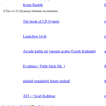
Konu Başlığı
B
0 Üye ve 15 Ziyaretçi bölümü incelemekte.
The book of CP-System
e
Lsuncbox 14 th
r
Arcade kabin mi yapsam acaba (Gerek Kalmadı)
a
Et tahtası ( Fight Stick Hk. )
pinball emulatörü future pinball
h
ATI -> Scart Kablosu