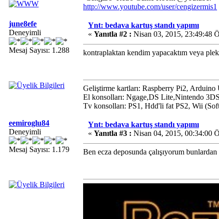
http://www.youtube.com/user/cengizermis1
june8efe
Ynt: bedava kartuş standı yapımı
Deneyimli
«
Yanıtla #2 :
Nisan 03, 2015, 23:49:48 
Mesaj Sayısı: 1.288
kontraplaktan kendim yapacaktım veya pleks
Geliştirme kartları: Raspberry Pi2, Arduin
El konsolları: Ngage,DS Lite,Nintendo 3D
Tv konsolları: PS1, Hdd'li fat PS2, Wii (S
eemiroglu84
Ynt: bedava kartuş standı yapımı
Deneyimli
«
Yanıtla #3 :
Nisan 04, 2015, 00:34:00 
Mesaj Sayısı: 1.179
Ben ecza deposunda çalışıyorum bunlardan he