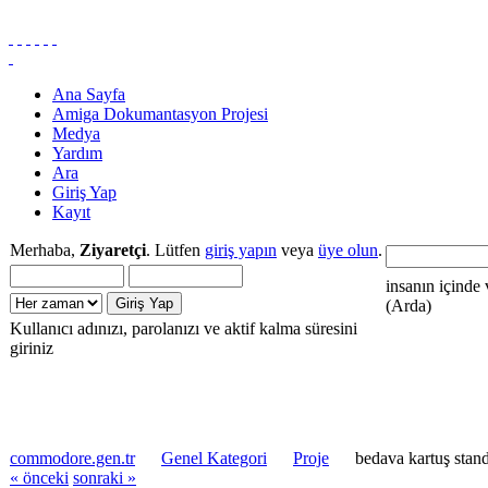
Ana Sayfa
Amiga Dokumantasyon Projesi
Medya
Yardım
Ara
Giriş Yap
Kayıt
Merhaba,
Ziyaretçi
. Lütfen
giriş yapın
veya
üye olun
.
insanın içinde 
(Arda)
Kullanıcı adınızı, parolanızı ve aktif kalma süresini
giriniz
commodore.gen.tr
Genel Kategori
Proje
bedava kartuş stan
« önceki
sonraki »