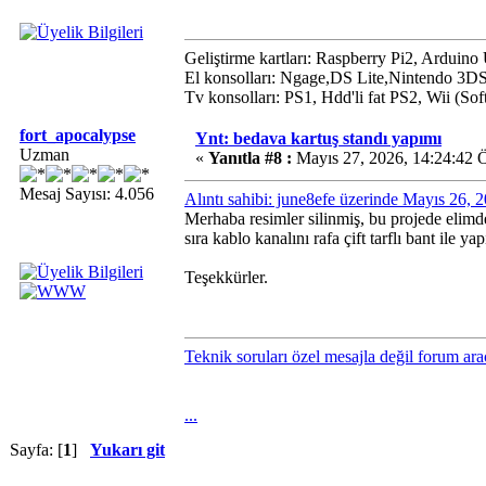
Geliştirme kartları: Raspberry Pi2, Arduin
El konsolları: Ngage,DS Lite,Nintendo 3D
Tv konsolları: PS1, Hdd'li fat PS2, Wii (S
fort_apocalypse
Ynt: bedava kartuş standı yapımı
Uzman
«
Yanıtla #8 :
Mayıs 27, 2026, 14:24:42 
Mesaj Sayısı: 4.056
Alıntı sahibi: june8efe üzerinde Mayıs 26,
Merhaba resimler silinmiş, bu projede elimd
sıra kablo kanalını rafa çift tarflı bant ile yap
Teşekkürler.
Teknik soruları özel mesajla değil forum ara
...
Sayfa: [
1
]
Yukarı git