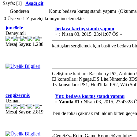
Sayfa: [
1
]
Aşağı git
Gönderen
Konu: bedava kartuş standı yapımı (Okunma 
0 Üye ve 1 Ziyaretçi konuyu incelemekte.
june8efe
bedava kartuş standı yapımı
Deneyimli
«
:
Nisan 03, 2015, 23:41:07 ÖS »
Mesaj Sayısı: 1.288
kartuşları sergilemek için basit ve bedava b
Geliştirme kartları: Raspberry Pi2, Arduin
El konsolları: Ngage,DS Lite,Nintendo 3D
Tv konsolları: PS1, Hdd'li fat PS2, Wii (S
cengizermis
Ynt: bedava kartuş standı yapımı
Uzman
«
Yanıtla #1 :
Nisan 03, 2015, 23:43:28 
Mesaj Sayısı: 2.819
ben de tokai çakmak rafı aldım bitten geçen
-Cengiz's- Retro Game Room @youtube: