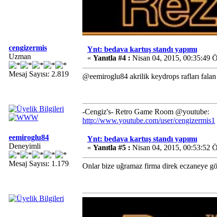
cengizermis
Ynt: bedava kartuş standı yapımı
Uzman
«
Yanıtla #4 :
Nisan 04, 2015, 00:35:49 
Mesaj Sayısı: 2.819
@eemiroglu84 akrilik keydrops rafları falan
-Cengiz's- Retro Game Room @youtube:
http://www.youtube.com/user/cengizermis1
eemiroglu84
Ynt: bedava kartuş standı yapımı
Deneyimli
«
Yanıtla #5 :
Nisan 04, 2015, 00:53:52 
Mesaj Sayısı: 1.179
Onlar bize uğramaz firma direk eczaneye gö