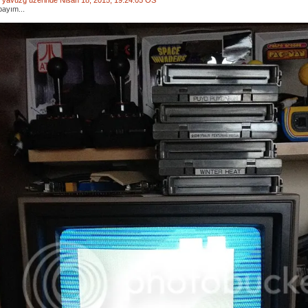
bi: yavuzg üzerinde Nisan 18, 2015, 19:24:05 ÖS
payım...