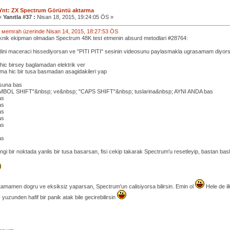
Ynt: ZX Spectrum Görüntü aktarma
«
Yanıtla #37 :
Nisan 18, 2015, 19:24:05 ÖS »
bi: мemrah üzerinde Nisan 14, 2015, 18:27:53 ÖS
knik ekipman olmadan Spectrum 48K test etmenin absurd metodlari #28764:
ini maceraci hissediyorsan ve "PITI PITI" sesinin videosunu paylasmakla ugrasamam diyorsan
hic birsey baglamadan elektrik ver
ma hic bir tusa basmadan asagidakileri yap
suna bas
MBOL SHIFT"&nbsp; ve&nbsp; "CAPS SHIFT"&nbsp; tuslarina&nbsp; AYNI ANDA bas
as
as
as
as
as
as
gi bir noktada yanlis bir tusa basarsan, fisi cekip takarak Spectrum'u resetleyip, bastan ba
 tamamen dogru ve eksiksiz yaparsan, Spectrum'un calisiyorsa bilirsin. Emin ol
Hele de il
 yuzunden hafif bir panik atak bile gecirebilirsin