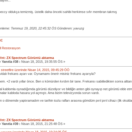
payım...
eccy oldukça temizmiş. üstelik daha önceki sahibi herkimse sıfır membran takmış
nleme: Temmuz 19, 2020, 22:45:32 ÖS Gönderen: yavuzg
DE
all Restorasyon
Ynt: ZX Spectrum Görüntü aktarma
«
Yanıtla #38 :
Nisan 18, 2015, 19:35:55 ÖS »
i: streetfire üzerinde Nisan 14, 2015, 09:45:29 ÖÖ
vidalı frekans ayarı var. Oynamamı önerir misiniz frekans ayarıyla?
m. +2 vardı yıllar önce. Ben o kömürden kırdım bir tane. Frekansı sabitledikten sonra alttan
jinal kablomla oynadığımda görüntü düzeliyor ve bildiğin anten gibi oynayıp net görüntü elde
ılmalar kabloda hasara yol açmıştı. Ama bizim televizyonda sorun vardı.
 o dönemde yaptıramadım ve tarihin tozlu rafları arasına gömdüm pırıl pırıl cihazı (ilk okuld
Ynt: ZX Spectrum Görüntü aktarma
«
Yanıtla #39 :
Nisan 18, 2015, 21:25:48 ÖS »