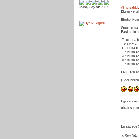
Mesaj Sayısı: 2.120
Alıntı sahi
Ekran ve te
Ehehe, kend
Spectrum'a 
Baska hic a
T tusuna 
"SYMBOL S
L tusuna b
1 tusuna b
3 tusuna b
0 tusuna b
1 tusuna b
ENTER'a b
(Eger herhan
Eger islemi
cikan sesler
Bu sayede S
«
Son Düze