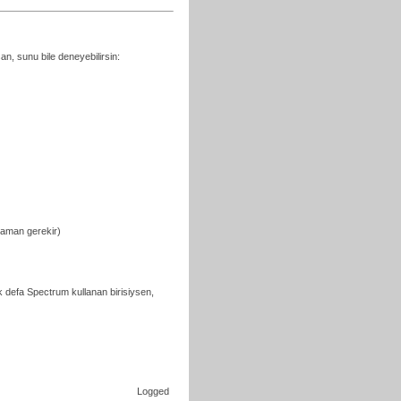
, sunu bile deneyebilirsin:
slaman gerekir)
k defa Spectrum kullanan birisiysen,
Logged