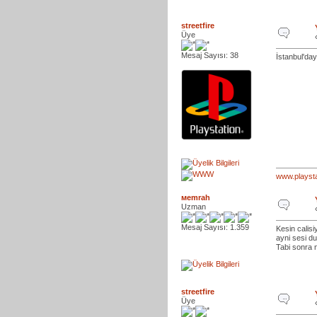
streetfire
Üye
Mesaj Sayısı: 38
İstanbul'da
www.playsta
мemrah
Uzman
Mesaj Sayısı: 1.359
Kesin calis
ayni sesi du
Tabi sonra 
streetfire
Üye