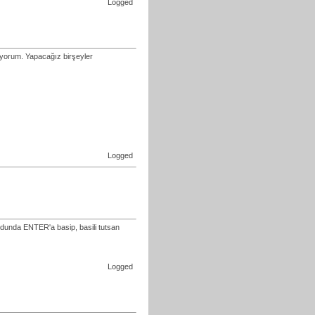
Logged
mıyorum. Yapacağız birşeyler
Logged
odunda ENTER'a basip, basili tutsan
Logged