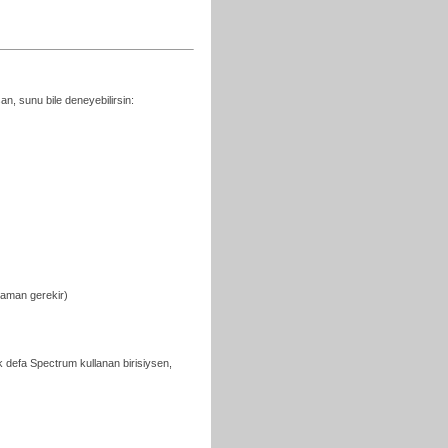
, sunu bile deneyebilirsin:
slaman gerekir)
k defa Spectrum kullanan birisiysen,