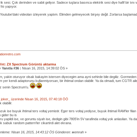
ik sesi. Çok derinden ve sabit geliyor. Sadece tuşlara basınca elektrik sesi diye hafif bir tın
 fıtı yapıyor.
outube'daki videoları izleyerek yaptım. Elimden gelmeyecek birşey değil. Zorlarsa başlama
tionretro.com
Ynt: ZX Spectrum Görüntü aktarma
«
Yanıtla #36 :
Nisan 16, 2015, 14:39:02 ÖS »
yim, yakin oturuyor olsak bakayim istersen diyecegim ama ayni sehirde bile degiliz. Gormeden
im yer kendi adaptorunu kullanmiyorsan, bir ihtimal ondan olabilir. Ya da olmadi, tum CGTR a
giz senin Spectrum'u.
bi: joker_ üzerinde Nisan 16, 2015, 07:40:18 ÖÖ
 olabilir.
k ise buyuk ihtimal ters voltaj yemistir. Eger ters voltaj yediyse, buyuk ihtimal RAM'ler filan 
 gider bu is
 yapildi ise, ve goruntu siyah ise, dedigin gibi 7805'in 5V tarafinda voltaj yok anlasilan. Ya
 sabuk random pattern'ler cikartirdi alet ekrana.
nleme: Nisan 16, 2015, 14:43:12 ÖS Gönderen: мemrah
»