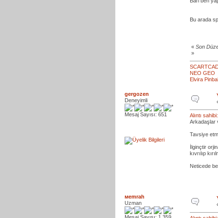
Bari ben ya
Bu arada sp
«
Son Düze
»
SCARTCA
NEO GEO
Elvira Pinb
gergozen
Deneyimli
Mesaj Sayısı: 651
Alıntı sahib
Arkadaşlar 
Tavsiye etme
İlginçtir or
kıvrılıp kır
Neticede ben
мemrah
Uzman
Mesaj Sayısı: 1.359