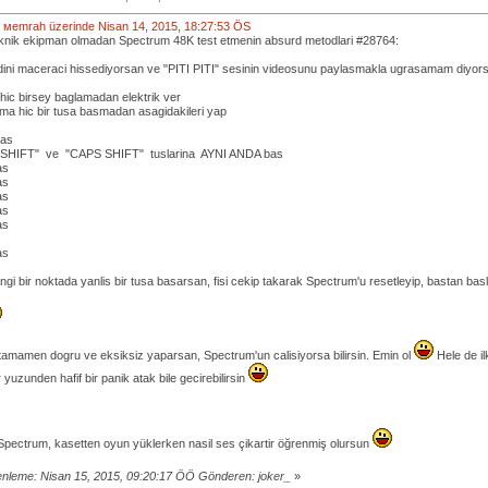
bi: мemrah üzerinde Nisan 14, 2015, 18:27:53 ÖS
knik ekipman olmadan Spectrum 48K test etmenin absurd metodlari #28764:
ini maceraci hissediyorsan ve "PITI PITI" sesinin videosunu paylasmakla ugrasamam diyorsan
hic birsey baglamadan elektrik ver
ma hic bir tusa basmadan asagidakileri yap
bas
HIFT" ve "CAPS SHIFT" tuslarina AYNI ANDA bas
as
as
as
as
as
as
gi bir noktada yanlis bir tusa basarsan, fisi cekip takarak Spectrum'u resetleyip, bastan ba
 tamamen dogru ve eksiksiz yaparsan, Spectrum'un calisiyorsa bilirsin. Emin ol
Hele de il
 yuzunden hafif bir panik atak bile gecirebilirsin
pectrum, kasetten oyun yüklerken nasil ses çikartir öğrenmiş olursun
nleme: Nisan 15, 2015, 09:20:17 ÖÖ Gönderen: joker_
»