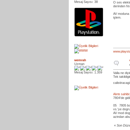
Mesaj Sayısı: 38
O ses elektr
derinden fıtı
AV moduna Y
işlem.
www.playsta
мemrah
Uzman
Mesaj Sayısı: 1.359
Valla ne di
Tek takildig
calistiraca
Alıntı sahi
7804'de gidik
05
7805 bozu
vs.'ye dogru
AV mod dogru
azindan abuk
«
Son Düze