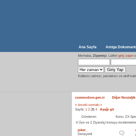
Ana Sayfa
Amiga Dokumanta
Merhaba,
Ziyaretçi
. Lütfen
giriş yapın
v
Kullanıcı adınızı, parolanızı ve aktif kal
commodore.gen.tr
Diğer Nostaljik
« önceki
sonraki »
Sayfa:
1
2
[
3
]
4
Aşağı git
Gönderen
Konu: ZX Spe
0 Üye ve 2 Ziyaretçi konuyu incelemekte
joker_
Deneyimli