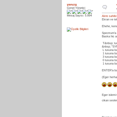
yavuzg
Genel Yönetici
Mesaj Sayısı: 5.894
Alıntı sahi
Ekran ve te
Ehehe, kend
Spectrum'a 
Baska hic a
T&nbsp; tu
&nbsp; "SY
L tusuna b
1 tusuna b
3 tusuna b
0 tusuna b
1 tusuna b
ENTER'a b
(Eger herhan
Eger islemi
cikan sesler