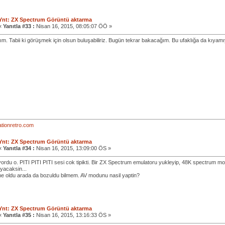
Ynt: ZX Spectrum Görüntü aktarma
«
Yanıtla #33 :
Nisan 16, 2015, 08:05:07 ÖÖ »
yım. Tabii ki görüşmek için olsun buluşabiliriz. Bugün tekrar bakacağım. Bu ufaklığa da kıya
tionretro.com
Ynt: ZX Spectrum Görüntü aktarma
«
Yanıtla #34 :
Nisan 16, 2015, 13:09:00 ÖS »
iyordu o. PITI PITI PITI sesi cok tipikti. Bir ZX Spectrum emulatoru yukleyip, 48K spectrum m
yacaksin...
ne oldu arada da bozuldu bilmem. AV modunu nasil yaptin?
Ynt: ZX Spectrum Görüntü aktarma
«
Yanıtla #35 :
Nisan 16, 2015, 13:16:33 ÖS »