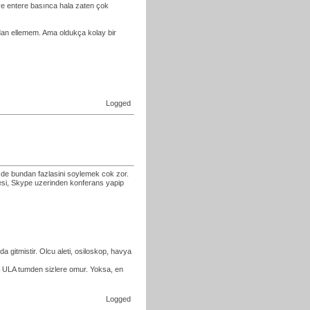
ı ve entere basınca hala zaten çok
dan ellemem. Ama oldukça kolay bir
Logged
 de bundan fazlasini soylemek cok zor.
ilesi, Skype uzerinden konferans yapip
da gitmistir. Olcu aleti, osiloskop, havya
 da ULA tumden sizlere omur. Yoksa, en
Logged