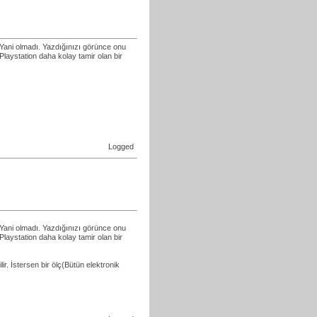
Yani olmadı. Yazdığınızı görünce onu
Playstation daha kolay tamir olan bir
Logged
Yani olmadı. Yazdığınızı görünce onu
Playstation daha kolay tamir olan bir
ir. İstersen bir ölç(Bütün elektronik