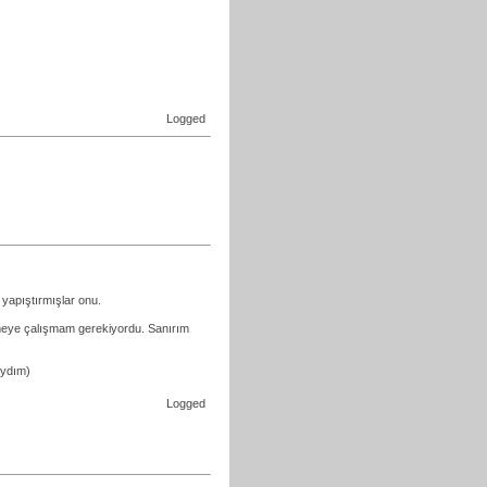
Logged
 yapıştırmışlar onu.
 etmeye çalışmam gerekiyordu. Sanırım
aydım)
Logged