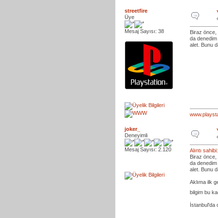
streetfire
Üye
Mesaj Sayısı: 38
Biraz önce,
da denedim 
alet. Bunu 
www.playsta
joker_
Deneyimli
Mesaj Sayısı: 2.120
Alıntı sahib
Biraz önce,
da denedim 
alet. Bunu 
Aklıma ilk g
bilgim bu k
İstanbul'da o