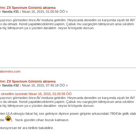
Ynt: ZX Spectrum Görüntü aktarma
«
Yanıtla #31 :
Nisan 16, 2015, 01:05:56 ÖÖ »
 yazınızı görmeden önce AV moduna getirdim. Heyecanla denedim ve karşımda siyah bir AV! 
o da olmadı. Kendi yapabileceklerimi yaptım. Çabuk mu vazgeçtim bilmiyorum ama sıkıldım
da hiç bilmiyorum ya o yüzden daraldım
neyse bi köşede dursun.
tionretro.com
Ynt: ZX Spectrum Görüntü aktarma
«
Yanıtla #32 :
Nisan 16, 2015, 07:40:18 ÖÖ »
i: streetfire üzerinde Nisan 16, 2015, 01:05:56 ÖÖ
 yazınızı görmeden önce AV moduna getirdim. Heyecanla denedim ve karşımda siyah bir AV! 
o da olmadı. Kendi yapabileceklerimi yaptım. Çabuk mu vazgeçtim bilmiyorum ama sıkıldım
da hiç bilmiyorum ya o yüzden daraldım
neyse bi köşede dursun.
elen ULA olmuştu fakat hiç ses gelmiyor diyince power girişinin arkasındaki 7804'de gidik olabil
adar
). Yazık güzelim cihaz bozuk kalmasın.
turuyorsan bir ara birlikte bakabiliriz.