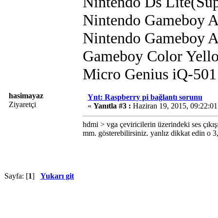
Nintendo Ds Lite(Su
Nintendo Gameboy A
Nintendo Gameboy 
Gameboy Color Yell
Micro Genius iQ-501
hasimayaz
Ynt: Raspberry pi bağlantı sorunu
Ziyaretçi
«
Yanıtla #3 :
Haziran 19, 2015, 09:22:0
hdmi > vga çeviricilerin üzerindeki ses çıkı
mm. gösterebilirsiniz. yanlız dikkat edin o 3,
Sayfa: [
1
]
Yukarı git