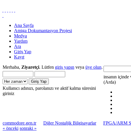
Ana Sayfa
Amiga Dokumantasyon Projesi
Medya
Yardım
Ara
Giriş Yap
Kayıt
Merhaba,
Ziyaretçi
. Lütfen
giriş yapın
veya
üye olun
.
insanın içinde 
(Arda)
Kullanıcı adınızı, parolanızı ve aktif kalma süresini
giriniz
commodore.gen.tr
Diğer Nostaljik Bilgisayarlar
FPGA/ARM Si
« önceki
sonraki »