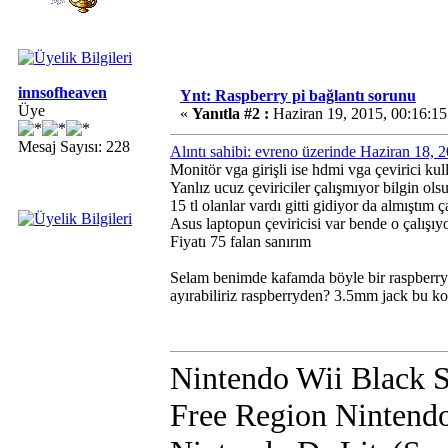
innsofheaven
Ynt: Raspberry pi bağlantı sorunu
Üye
«
Yanıtla #2 :
Haziran 19, 2015, 00:16:1
Mesaj Sayısı: 228
Alıntı sahibi: evreno üzerinde Haziran 18,
Monitör vga girişli ise hdmi vga çevirici ku
Yanlız ucuz çeviriciler çalışmıyor bilgin ols
15 tl olanlar vardı gitti gidiyor da almışt
Asus laptopun çeviricisi var bende o çalışıy
Fiyatı 75 falan sanırım
Selam benimde kafamda böyle bir raspberry 
ayırabiliriz raspberryden? 3.5mm jack bu ko
Nintendo Wii Black 
Free Region Nintend