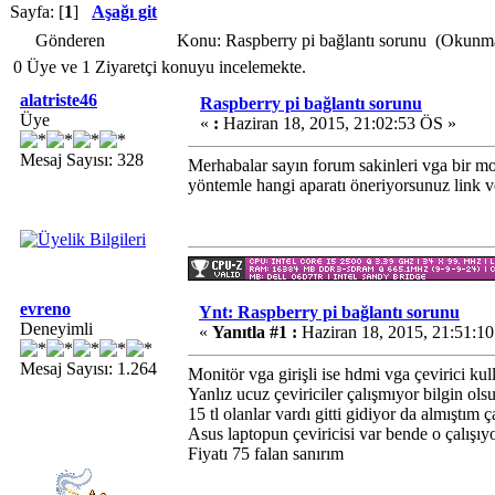
Sayfa: [
1
]
Aşağı git
Gönderen
Konu: Raspberry pi bağlantı sorunu (Okunma
0 Üye ve 1 Ziyaretçi konuyu incelemekte.
alatriste46
Raspberry pi bağlantı sorunu
Üye
«
:
Haziran 18, 2015, 21:02:53 ÖS »
Mesaj Sayısı: 328
Merhabalar sayın forum sakinleri vga bir mo
yöntemle hangi aparatı öneriyorsunuz link 
evreno
Ynt: Raspberry pi bağlantı sorunu
Deneyimli
«
Yanıtla #1 :
Haziran 18, 2015, 21:51:1
Mesaj Sayısı: 1.264
Monitör vga girişli ise hdmi vga çevirici ku
Yanlız ucuz çeviriciler çalışmıyor bilgin ols
15 tl olanlar vardı gitti gidiyor da almışt
Asus laptopun çeviricisi var bende o çalışıy
Fiyatı 75 falan sanırım