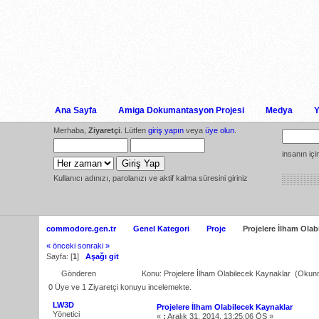
Ana Sayfa
Amiga Dokumantasyon Projesi
Medya
Y
Merhaba,
Ziyaretçi
. Lütfen
giriş yapın
veya
üye olun
.
insanın iç
Kullanıcı adınızı, parolanızı ve aktif kalma süresini giriniz
commodore.gen.tr
Genel Kategori
Proje
Projelere İlham Olab
« önceki
sonraki »
Sayfa: [
1
]
Aşağı git
Gönderen
Konu: Projelere İlham Olabilecek Kaynaklar (Okun
0 Üye ve 1 Ziyaretçi konuyu incelemekte.
LW3D
Projelere İlham Olabilecek Kaynaklar
Yönetici
«
:
Aralık 31, 2014, 13:25:06 ÖS »