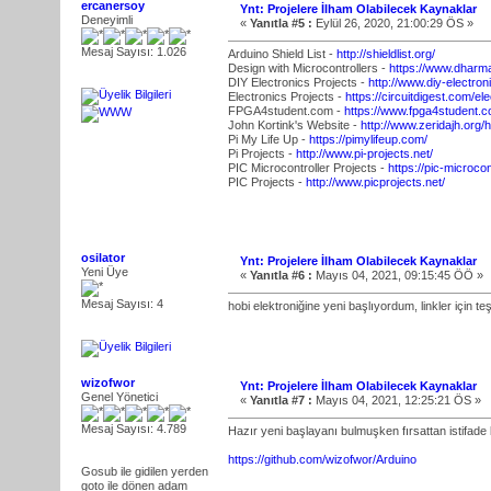
ercanersoy
Ynt: Projelere İlham Olabilecek Kaynaklar
Deneyimli
«
Yanıtla #5 :
Eylül 26, 2020, 21:00:29 ÖS »
Mesaj Sayısı: 1.026
Arduino Shield List -
http://shieldlist.org/
Design with Microcontrollers -
https://www.dharm
DIY Electronics Projects -
http://www.diy-electron
Electronics Projects -
https://circuitdigest.com/el
FPGA4student.com -
https://www.fpga4student.c
John Kortink's Website -
http://www.zeridajh.org
Pi My Life Up -
https://pimylifeup.com/
Pi Projects -
http://www.pi-projects.net/
PIC Microcontroller Projects -
https://pic-microcon
PIC Projects -
http://www.picprojects.net/
osilator
Ynt: Projelere İlham Olabilecek Kaynaklar
Yeni Üye
«
Yanıtla #6 :
Mayıs 04, 2021, 09:15:45 ÖÖ »
Mesaj Sayısı: 4
hobi elektroniğine yeni başlıyordum, linkler için 
wizofwor
Ynt: Projelere İlham Olabilecek Kaynaklar
Genel Yönetici
«
Yanıtla #7 :
Mayıs 04, 2021, 12:25:21 ÖS »
Mesaj Sayısı: 4.789
Hazır yeni başlayanı bulmuşken fırsattan istifad
https://github.com/wizofwor/Arduino
Gosub ile gidilen yerden
goto ile dönen adam