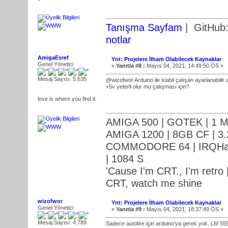
Tanışma Sayfam
| GitHub
notlar
AmigaEsref
Ynt: Projelere İlham Olabilecek Kaynaklar
Genel Yönetici
«
Yanıtla #8 :
Mayıs 04, 2021, 14:49:50 ÖS »
Mesaj Sayısı: 5.635
@wizofwor Arduino ile stabil çalışan ayarlanabilir a
+5v yeterli olur mu çalışması için?
love is where you find it.
AMIGA 500 | GOTEK | 1 M
AMIGA 1200 | 8GB CF | 3.
COMMODORE 64 | IRQHack
| 1084 S
'Cause I'm CRT., I'm retro |
CRT, watch me shine
wizofwor
Ynt: Projelere İlham Olabilecek Kaynaklar
Genel Yönetici
«
Yanıtla #9 :
Mayıs 04, 2021, 18:37:49 ÖS »
Mesaj Sayısı: 4.789
Sadece autofire için arduino'ya gerek yok. LM 555 