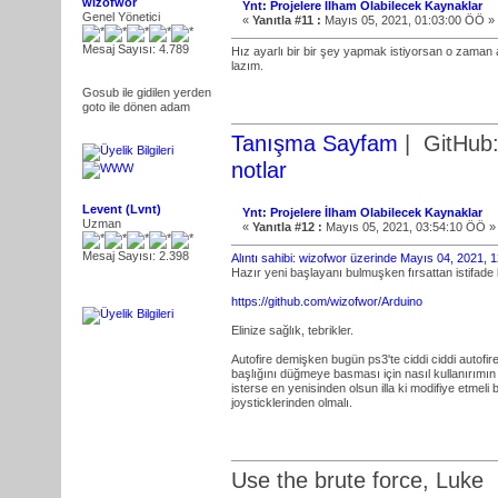
wizofwor
Ynt: Projelere İlham Olabilecek Kaynaklar
Genel Yönetici
«
Yanıtla #11 :
Mayıs 05, 2021, 01:03:00 ÖÖ »
Mesaj Sayısı: 4.789
Hız ayarlı bir bir şey yapmak istiyorsan o zaman a
lazım.
Gosub ile gidilen yerden
goto ile dönen adam
Tanışma Sayfam
| GitHub
notlar
Levent (Lvnt)
Ynt: Projelere İlham Olabilecek Kaynaklar
Uzman
«
Yanıtla #12 :
Mayıs 05, 2021, 03:54:10 ÖÖ »
Mesaj Sayısı: 2.398
Alıntı sahibi: wizofwor üzerinde Mayıs 04, 2021,
Hazır yeni başlayanı bulmuşken fırsattan istifad
https://github.com/wizofwor/Arduino
Elinize sağlık, tebrikler.
Autofire demişken bugün ps3'te ciddi ciddi autofi
başlığını düğmeye basması için nasıl kullanırımın
isterse en yenisinden olsun illa ki modifiye etmeli
joysticklerinden olmalı.
Use the brute force, Luke