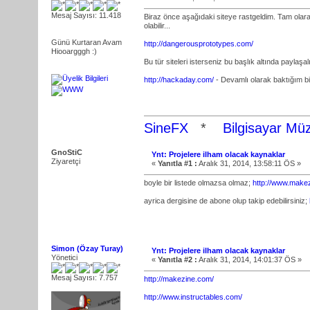
Mesaj Sayısı: 11.418
Biraz önce aşağıdaki siteye rastgeldim. Tam olarak
olabilir...
Günü Kurtaran Avam
http://dangerousprototypes.com/
Hiooargggh :)
Bu tür siteleri isterseniz bu başlık altında paylaşal
http://hackaday.com/
- Devamlı olarak baktığım b
SineFX
*
Bilgisayar Mü
GnoStiC
Ynt: Projelere ilham olacak kaynaklar
Ziyaretçi
«
Yanıtla #1 :
Aralık 31, 2014, 13:58:11 ÖS »
boyle bir listede olmazsa olmaz;
http://www.make
ayrica dergisine de abone olup takip edebilirsiniz;
Simon (Özay Turay)
Ynt: Projelere ilham olacak kaynaklar
Yönetici
«
Yanıtla #2 :
Aralık 31, 2014, 14:01:37 ÖS »
Mesaj Sayısı: 7.757
http://makezine.com/
http://www.instructables.com/