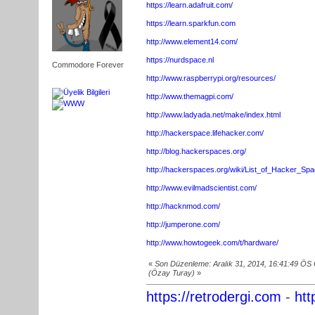
https://learn.adafruit.com/
https://learn.sparkfun.com
http://www.element14.com/
https://nurdspace.nl
Commodore Forever
http://www.raspberrypi.org/resources/
http://www.themagpi.com/
http://www.ladyada.net/make/index.html
http://hackerspace.lifehacker.com/
http://blog.hackerspaces.org/
http://hackerspaces.org/wiki/List_of_Hacker_Sp
http://www.evilmadscientist.com/
http://hacknmod.com/
http://jumperone.com/
http://www.howtogeek.com/t/hardware/
«
Son Düzenleme: Aralık 31, 2014, 16:41:49 ÖS
(Özay Turay)
»
https://retrodergi.com
-
htt