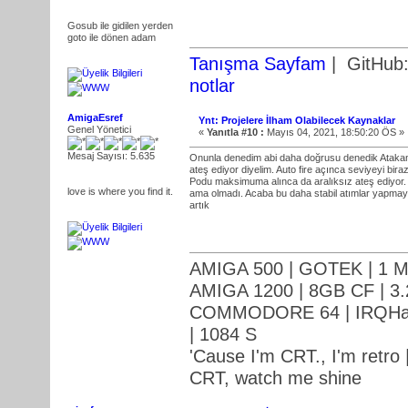
Gosub ile gidilen yerden
goto ile dönen adam
Tanışma Sayfam
| GitHub
notlar
AmigaEsref
Ynt: Projelere İlham Olabilecek Kaynaklar
Genel Yönetici
«
Yanıtla #10 :
Mayıs 04, 2021, 18:50:20 ÖS »
Mesaj Sayısı: 5.635
Onunla denedim abi daha doğrusu denedik Atakan a
ateş ediyor diyelim. Auto fire açınca seviyeyi biraz
Podu maksimuma alınca da aralıksız ateş ediyor. B
love is where you find it.
ama olmadı. Acaba bu daha stabil atımlar yapmayı k
artık
AMIGA 500 | GOTEK | 1 M
AMIGA 1200 | 8GB CF | 3.
COMMODORE 64 | IRQHack
| 1084 S
'Cause I'm CRT., I'm retro |
CRT, watch me shine