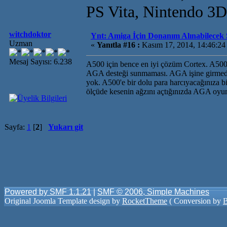
PS Vita, Nintendo 3
witchdoktor
Ynt: Amiga İçin Donanım Alınabilecek S
Uzman
«
Yanıtla #16 :
Kasım 17, 2014, 14:46:24
Mesaj Sayısı: 6.238
A500 için bence en iyi çözüm Cortex. A500'
AGA desteği sunmaması. AGA işine girmede
yok. A500'e bir dolu para harcıyacağınıza b
ölçüde kesenin ağzını açtığınızda AGA oyun
Sayfa:
1
[
2
]
Yukarı git
Powered by SMF 1.1.21
|
SMF © 2006, Simple Machines
Original Joomla Template design by
RocketTheme
( Conversion by
B