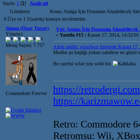
Sayfa:
1
[
2
]
Aşağı git
Gönderen
Konu: Amiga İçin Donanım Alınabilecek Sit
0 Üye ve 1 Ziyaretçi konuyu incelemekte.
Simon (Özay Turay)
Ynt: Amiga İçin Donanım Alınabilecek S
Yönetici
«
Yanıtla #15 :
Kasım 17, 2014, 14:32:01
Mesaj Sayısı: 7.757
Alıntı sahibi: wizofwor üzerinde Kasım 17
Modlar şu başlığı yukarı sabitlese ne güzel
Be careful what you wish for.
https://retrodergi.com
Commodore Forever
https://karizmawow.e
Retro: Commodore 6
Retromsu: Wii, XBox