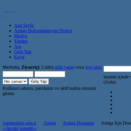
Ana Sayfa
Amiga Dokumantasyon Projesi
Medya
Yardım
Ara
Giriş Yap
Kayıt
Merhaba,
Ziyaretçi
. Lütfen
giriş yapın
veya
üye olun
.
insanın içinde 
(Arda)
Kullanıcı adınızı, parolanızı ve aktif kalma süresini
giriniz
commodore.gen.tr
Amiga
Amiga Donanım
Amiga İçin Dona
« önceki
sonraki »