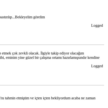
bastırılıp...Bekleyelim görelim
Logged
 etmek çok zevkli olacak. İlgiyle takip ediyor olacağım
gibi, eminim yine güzel bir çalışma ortamı hazırlamışsındır kendine
Logged
ı'nı tahmin etmiştim ve içten içten bekliyordum acaba ne zaman