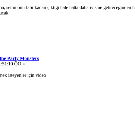
 senin onu fabrikadan çıktığı hale hatta daha iyisine getireceğinden 
lacak
 the Party Monsters
1:51:10 ÖÖ »
mek isteyenler için video