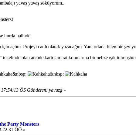
 ambalajı yavaş yavaş söküyorum...
onsters!
se hurda halinde.
için açtım. Projeyi canlı olarak yazacağım. Yani ortada biten bir şey 
n" tekelinde olan arcade kartı tamirat konularına bir nebze ışık tutmuş
&nbsp;
&nbsp;
 17:54:13 ÖS Gönderen: yavuzg
»
 the Party Monsters
3:22:31 ÖÖ »