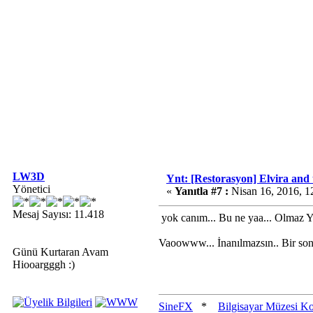
LW3D
Ynt: [Restorasyon] Elvira and
Yönetici
«
Yanıtla #7 :
Nisan 16, 2016, 1
Mesaj Sayısı: 11.418
yok canım... Bu ne yaa... Olmaz Ya
Vaoowww... İnanılmazsın.. Bir sonr
Günü Kurtaran Avam
Hiooargggh :)
SineFX
*
Bilgisayar Müzesi K