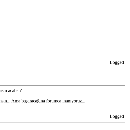
Logged
misin acaba ?
ınsın... Ama başaracağına forumca inanıyoruz...
Logged