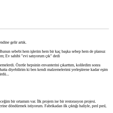
dine gelir artık.
. Bunun sebebi hem işlerim hem bir kaç başka sebep hem de plansız
m; Ev sahibi "evi satıyorum çık" dedi
emelerdi. Özetle hepsinin envanterini çıkarttım, koliledim sonra
i, hatta diyebilirim ki ben kendi malzemelerimi yerleştirene kadar eşim
rdü...
eğim bir ortamım var. İlk projem ise bir restorasyon projesi.
ine döndürmek istiyorum. Fabrikadan ilk çıktığı haliyle, pırıl pırıl,