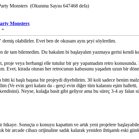
 Party Monsters (Okunma Sayısı 647468 defa)
Party Monsters
 »
 demiş olabilirler. Evet ben de okusam aynı şeyi söylerdim.
n de tam bilemedim. Du bakalım bi başlayalım yazmaya gerisi kendi ken
t, proje veya herhangi elle tutulur bir şey yapamadım retro konusunda
am. Evet, kirada oturan her retrocunun kabusunu yaşadım uzun bir döne
itti ki başlı başına bir projeydi diyebilirim. 30 koli sadece benim malz
rdim (Ve evin geri kalanı da - gerçi evin diğer tüm kalanını eşim hallett
m kendisini). Neyse, kulağa basit gibi geliyor ama bu süreç 3-4 ay falan sü
 hikaye. Sonuçta o konuyu kapattım ve artık yeni projelere başlayabilec
bir arcade cihazı orijinaline sadık kalarak yeniden ihtişamlı eski günler