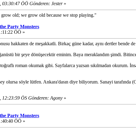
, 03:30:47 ÖÖ Gönderen: Jester
»
 grow old; we grow old because we stop playing."
 the Party Monsters
1:11:22 ÖÖ »
konusu hakkaten de meşakkatli. Birkaç güne kadar, aynı dertler bende 
lağanüstü bir şeye dönüşecektir eminim. Baya meraklandım şimdi. Bitinc
otoğraflı roman okumak gibi. Sayfalarca yazsan sıkılmadan okurum. İns
şey olursa söyle lütfen. Ankara'dasın diye biliyorum. Sanayi tarafında (
, 12:23:59 ÖS Gönderen: Agony
»
 the Party Monsters
1:40:40 ÖÖ »