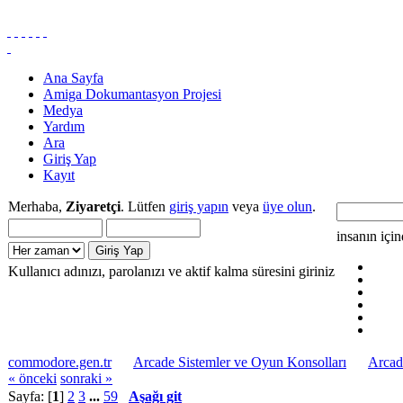
Ana Sayfa
Amiga Dokumantasyon Projesi
Medya
Yardım
Ara
Giriş Yap
Kayıt
Merhaba,
Ziyaretçi
. Lütfen
giriş yapın
veya
üye olun
.
insanın içi
Kullanıcı adınızı, parolanızı ve aktif kalma süresini giriniz
commodore.gen.tr
Arcade Sistemler ve Oyun Konsolları
Arcad
« önceki
sonraki »
Sayfa: [
1
]
2
3
...
59
Aşağı git