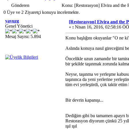
Gönderen
Konu: [Restorasyon] Elvira and the
0 Üye ve 2 Ziyaretçi konuyu incelemekte.
yavuzg
[Restorasyon] Elvira and the 
Genel Yönetici
«
:
Nisan 16, 2016, 02:58:16 ÖÖ
Mesaj Sayısı: 5.894
Konu başlığını okuyanlar "O ne ki"
Aslında konuya nasıl gireceğimi be
Öncelikle uzun zamandır bir tamira
bir şekilde taşınmak zorunda kalm
Neyse, taşınma ve yerleşme kabusu b
taşınınca da yeni yerlerine yerleşti
tüm evi yerleştirdi, çok taktir etti
Bir devrin kapanışı...
Dediğim gibi bu tamamen apayrı bir
Restorasyon diyorum çünkü 25 yıllık 
ışıl ışıl