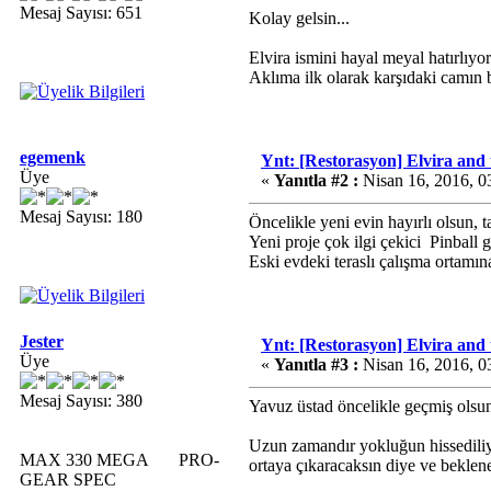
Mesaj Sayısı: 651
Kolay gelsin...
Elvira ismini hayal meyal hatırlıyo
Aklıma ilk olarak karşıdaki camın b
egemenk
Ynt: [Restorasyon] Elvira and
Üye
«
Yanıtla #2 :
Nisan 16, 2016, 0
Mesaj Sayısı: 180
Öncelikle yeni evin hayırlı olsun, 
Yeni proje çok ilgi çekici
Pinball g
Eski evdeki teraslı çalışma ortamın
Jester
Ynt: [Restorasyon] Elvira and
Üye
«
Yanıtla #3 :
Nisan 16, 2016, 0
Mesaj Sayısı: 380
Yavuz üstad öncelikle geçmiş olsun 
Uzun zamandır yokluğun hissediliyo
MAX 330 MEGA PRO-
ortaya çıkaracaksın diye ve beklen
GEAR SPEC