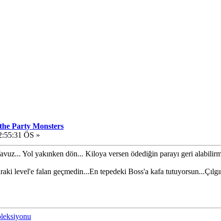
 the Party Monsters
2:55:31 ÖS »
vuz... Yol yakınken dön... Kiloya versen ödediğin parayı geri alabilir
aki level'e falan geçmedin...En tepedeki Boss'a kafa tutuyorsun...Çılg
oleksiyonu