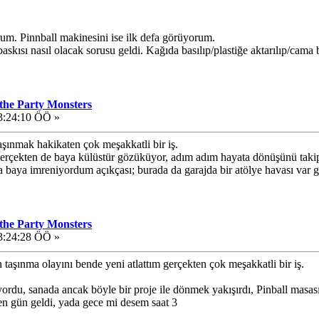
rum. Pinnball makinesini ise ilk defa görüyorum.
askısı nasıl olacak sorusu geldi. Kağıda basılıp/plastiğe aktarılıp/cama 
 the Party Monsters
3:24:10 ÖÖ »
taşınmak hakikaten çok meşakkatli bir iş.
erçekten de baya külüstür gözüküyor, adım adım hayata dönüşünü takip
a baya imreniyordum açıkçası; burada da garajda bir atölye havası var 
 the Party Monsters
3:24:28 ÖÖ »
taşınma olayını bende yeni atlattım gerçekten çok meşakkatli bir iş.
rdu, sanada ancak böyle bir proje ile dönmek yakışırdı, Pinball masas
en gün geldi, yada gece mi desem saat 3