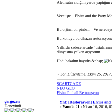
Aleti satın aldığım yerde yaptığım
Veee işte... Elvira and the Party M
Bu orjinal bir pinball... Ve neredey
Bu konuyu bu cihazın restorasyonu 
Yıllardır sadece arcade "ustalarını
dünyasına yelken açıyorum.
Hadi bakalım hayırlısı&nbsp;
«
Son Düzenleme: Ekim 26, 2017,
SCARTCADE
NEO GEO
Elvira Pinball Restorasyon
gergozen
Ynt: [Restorasyon] Elvira and
Deneyimli
«
Yanıtla #1 :
Nisan 16, 2016, 0