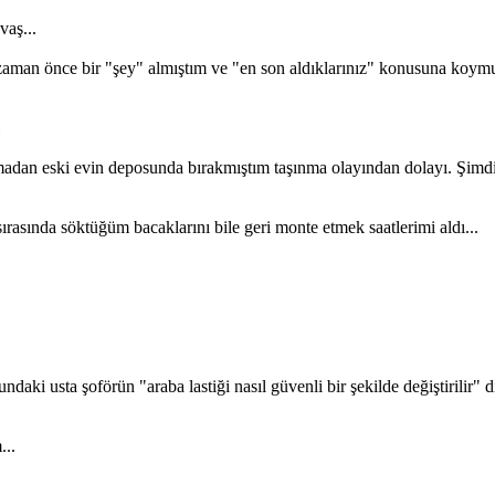
aş...
n zaman önce bir "şey" almıştım ve "en son aldıklarınız" konusuna ko
i
çmadan eski evin deposunda bırakmıştım taşınma olayından dolayı. Şimdi 
rasında söktüğüm bacaklarını bile geri monte etmek saatlerimi aldı...
daki usta şoförün "araba lastiği nasıl güvenli bir şekilde değiştirilir" diy
...