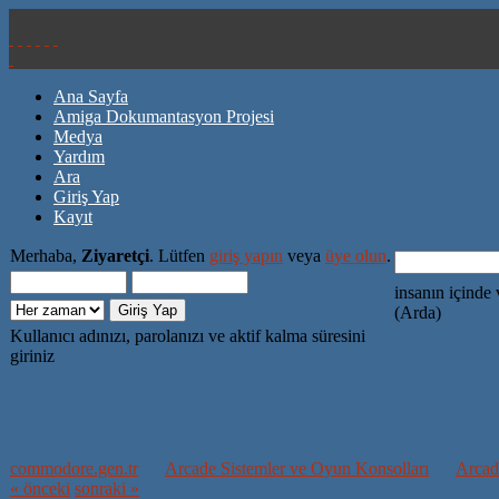
Ana Sayfa
Amiga Dokumantasyon Projesi
Medya
Yardım
Ara
Giriş Yap
Kayıt
Merhaba,
Ziyaretçi
. Lütfen
giriş yapın
veya
üye olun
.
insanın içinde 
(Arda)
Kullanıcı adınızı, parolanızı ve aktif kalma süresini
giriniz
commodore.gen.tr
Arcade Sistemler ve Oyun Konsolları
Arcad
« önceki
sonraki »