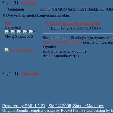
Sayfa: [
1
]
Aşağı git
Gönderen
Konu: NAMCO Sistem ES1 Hacklendi (Okun
0 Üye ve 1 Ziyaretçi konuyu incelemekte.
sait
NAMCO Sistem ES1 Hacklendi
Deneyimli
«
:
Eylül 19, 2016, 08:14:10 ÖÖ »
Mesaj Sayısı: 520
Sistem linux temelli olduğu için oynayama
http://www.emuline.org/
sitesine bir göz atın
Oyunlar
tank tank tank(tank oyunu)
dead heat(araba yarışı)
Sayfa: [
1
]
Yukarı git
Powered by SMF 1.1.21
|
SMF © 2006, Simple Machines
Original Joomla Template design by
RocketTheme
( Conversion by
B