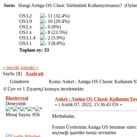
Soru:
Hangi Amiga OS Clasic Sürümünü Kullanıyorsunuz? (Oylama
OS3.2
11 (32.4%)
OS3.9
10 (29.4%)
OS2.x
0 (0%)
OS1.x
8 (23.5%)
OS3.1.4
2 (5.9%)
OS3.1
3 (8.8%)
Toplam oy: 33
« önceki
sonraki »
Sayfa: [
1
]
Aşağı git
Gönderen
Konu: Anket : Amiga OS Classic Kullanım Y
0 Üye ve 1 Ziyaretçi konuyu incelemekte.
Blasterreal
Anket : Amiga OS Classic Kullanım Yay
Deneyimli
«
:
Aralık 07, 2022, 15:36:43 ÖS »
Mesaj Sayısı: 856
Merhabalar,
Forum Üyelerinin Amiga OS benimse sürecini
seçeneği işaretler iseniz sevinirim