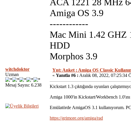
ACA 1221 28 MHz 
Amiga OS 3.9
------------
Mac Mini 1.42 GHZ
HDD
Morphos 3.9
witchdoktor
Ynt: Anket : Amiga OS Classic Kullanım
Uzman
«
Yanıtla #6 :
Aralık 08, 2022, 07:25:34 
Mesaj Sayısı: 6.238
Kickstart 1.3 çıktığında oyunları çalıştırmıy
Amiga 1000'in Kickstart/Workbench 1.0'ını
Emülatörde AmigaOS 3.1 kullanıyorum. P
https://grimore.org/amiga/rad