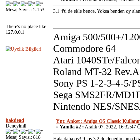
Mesaj Sayısı: 5.153
3.1.4'ü de ekle bence. Yoksa benden oy al
There's no place like
127.0.0.1
Amiga 500/500+/120
Commodore 64
Atari 1040STe/Falco
Roland MT-32 Rev.
Sony PS 1-2-3-4-5/
Sega SMS2FR/MD1F
Nintendo NES/SN
hakdead
Ynt: Anket : Amiga OS Classic Kullanım
Deneyimli
«
Yanıtla #2 :
Aralık 07, 2022, 16:32:47 
Mesaj Sayısı: 818
Hala daha os3.9. os 3.2 de denedim ama bazı 