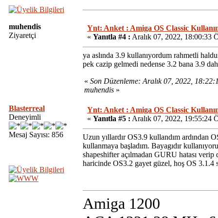
muhendis
Ynt: Anket : Amiga OS Classic Kullanım
Ziyaretçi
«
Yanıtla #4 :
Aralık 07, 2022, 18:00:33 
ya aslında 3.9 kullanıyordum rahmetli hald
pek cazip gelmedi nedense 3.2 bana 3.9 dah
«
Son Düzenleme: Aralık 07, 2022, 18:22
muhendis
»
Blasterreal
Ynt: Anket : Amiga OS Classic Kullanım
Deneyimli
«
Yanıtla #5 :
Aralık 07, 2022, 19:55:24 
Mesaj Sayısı: 856
Uzun yıllardır OS3.9 kullandım ardından OS3
kullanmaya başladım. Bayagıdır kullanıyorum 
shapeshifter açılmadan GURU hatası verip d
haricinde OS3.2 gayet güzel, hoş OS 3.1.4
Amiga 1200