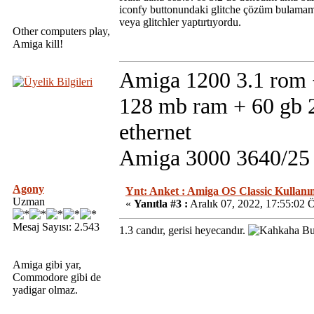
iconfy buttonundaki glitche çözüm bulamamış
veya glitchler yaptırtıyordu.
Other computers play,
Amiga kill!
Amiga 1200 3.1 rom +
128 mb ram + 60 gb 2
ethernet
Amiga 3000 3640/25 m
Agony
Ynt: Anket : Amiga OS Classic Kullanım
Uzman
«
Yanıtla #3 :
Aralık 07, 2022, 17:55:02 
Mesaj Sayısı: 2.543
1.3 candır, gerisi heyecandır.
Bu 
Amiga gibi yar,
Commodore gibi de
yadigar olmaz.