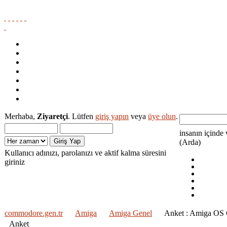
Ana Sayfa
Amiga Dokumantasyon Projesi
Medya
Yardım
Ara
Giriş Yap
Kayıt
Merhaba,
Ziyaretçi
. Lütfen
giriş yapın
veya
üye olun
.
insanın içinde 
(Arda)
Kullanıcı adınızı, parolanızı ve aktif kalma süresini
giriniz
commodore.gen.tr
Amiga
Amiga Genel
Anket : Amiga OS C
Anket