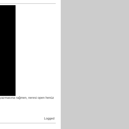
VS yazmasına rağmen, neresi open henüz
Logged