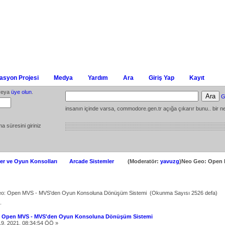
syon Projesi
Medya
Yardım
Ara
Giriş Yap
Kayıt
eya
üye olun
.
G
insanın içinde varsa, commodore.gen.tr açığa çıkarır bunu.. bir ne
ma süresini giriniz
er ve Oyun Konsolları
Arcade Sistemler
(Moderatör:
yavuzg
)Neo Geo: Open
o: Open MVS - MVS'den Oyun Konsoluna Dönüşüm Sistemi (Okunma Sayısı 2526 defa)
.
 Open MVS - MVS'den Oyun Konsoluna Dönüşüm Sistemi
9, 2021, 08:34:54 ÖÖ »