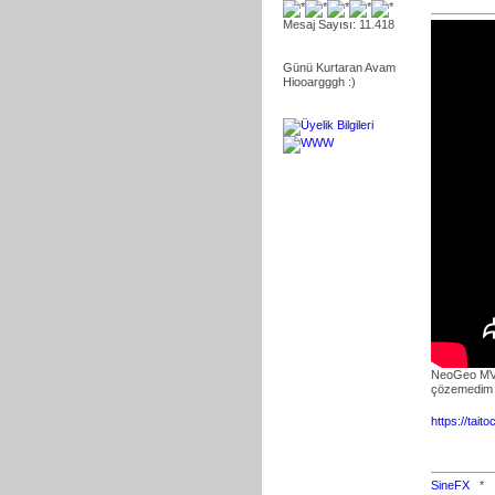
Mesaj Sayısı: 11.418
Günü Kurtaran Avam
Hiooargggh :)
NeoGeo MVS'
çözemedi
https://tai
SineFX