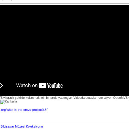
yi pratik şekilde kullanmak için bir proje yapmışlar. Videoda detayları yer alıyor. OpenM
m
toc.org/what-is-the-omvs-project%3F
*
Bilgisayar Müzesi Koleksiyonu