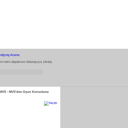
elişmiş Arama
vi retro olaylarının dolunayıyız.(Arda)
 MVS - MVS'den Oyun Konsoluna