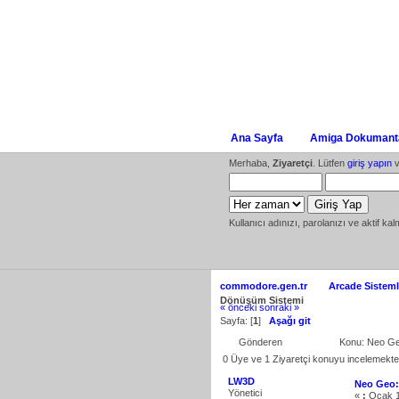
Ana Sayfa
Amiga Dokumanta
Merhaba,
Ziyaretçi
. Lütfen
giriş yapın
v
Kullanıcı adınızı, parolanızı ve aktif kal
commodore.gen.tr
Arcade Sisteml
Dönüşüm Sistemi
« önceki
sonraki »
Sayfa: [
1
]
Aşağı git
Gönderen
Konu: Neo Ge
0 Üye ve 1 Ziyaretçi konuyu incelemekte
LW3D
Neo Geo:
Yönetici
«
:
Ocak 1