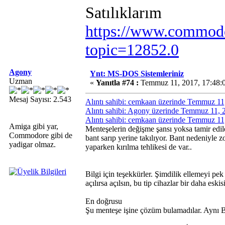
Satılıklarım
https://www.commodo
topic=12852.0
Agony
Ynt: MS-DOS Sistemleriniz
Uzman
«
Yanıtla #74 :
Temmuz 11, 2017, 17:48:
Mesaj Sayısı: 2.543
Alıntı sahibi: cemkaan üzerinde Temmuz 11
Alıntı sahibi: Agony üzerinde Temmuz 11, 
Alıntı sahibi: cemkaan üzerinde Temmuz 11
Amiga gibi yar,
Menteşelerin değişme şansı yoksa tamir edile
Commodore gibi de
bant sarıp yerine takılıyor. Bant nedeniyle 
yadigar olmaz.
yaparken kırılma tehlikesi de var..
Bilgi için teşekkürler. Şimdilik ellemeyi 
açılırsa açılsın, bu tip cihazlar bir daha es
En doğrusu
Şu menteşe işine çözüm bulamadılar. Aynı Bat