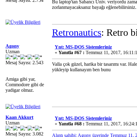
Mesaj Sayısı: 2.754
Bu laptop'tan Sabancı Univ. veriyordu zam
zorlanmayacaksanız bayağı eğlenebilirsiniz.
Retronautics
: Retro b
Agony
Ynt: MS-DOS Sistemleriniz
Uzman
«
Yanıtla #67 :
Temmuz 11, 2017, 16:11:
Mesaj Sayısı: 2.543
Valla çok güzel, harika bir tasarımı var. Ha
yükleyip kullanayım ben bunu
Amiga gibi yar,
Commodore gibi de
yadigar olmaz.
Kaan Akkurt
Ynt: MS-DOS Sistemleriniz
Uzman
«
Yanıtla #68 :
Temmuz 11, 2017, 16:24:
Mesaj Sayısı: 3.082
Alıntı sahibi: Agony üzerinde Temmuz 11, 