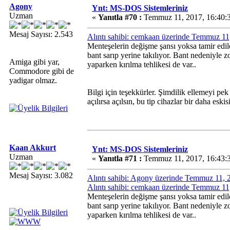
Agony
Ynt: MS-DOS Sistemleriniz
Uzman
«
Yanıtla #70 :
Temmuz 11, 2017, 16:40:
Mesaj Sayısı: 2.543
Alıntı sahibi: cemkaan üzerinde Temmuz 11
Menteşelerin değişme şansı yoksa tamir edile
bant sarıp yerine takılıyor. Bant nedeniyle 
Amiga gibi yar,
yaparken kırılma tehlikesi de var..
Commodore gibi de
yadigar olmaz.
Bilgi için teşekkürler. Şimdilik ellemeyi 
açılırsa açılsın, bu tip cihazlar bir daha es
Kaan Akkurt
Ynt: MS-DOS Sistemleriniz
Uzman
«
Yanıtla #71 :
Temmuz 11, 2017, 16:43:
Mesaj Sayısı: 3.082
Alıntı sahibi: Agony üzerinde Temmuz 11, 
Alıntı sahibi: cemkaan üzerinde Temmuz 11
Menteşelerin değişme şansı yoksa tamir edile
bant sarıp yerine takılıyor. Bant nedeniyle 
yaparken kırılma tehlikesi de var..