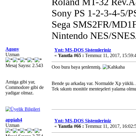
Roland MT-32 Rev.
Sony PS 1-2-3-4-5/
Sega SMS2FR/MD1F
Nintendo NES/SN
Agony
Ynt: MS-DOS Sistemleriniz
Uzman
«
Yanıtla #65 :
Temmuz 11, 2017, 15:59:
Mesaj Sayısı: 2.543
Ooo bura baya şenlenmiş.
Amiga gibi yar,
Bende şu arkadaş var. Normalde Xp yüklü. A
Commodore gibi de
Tek sıkıntı monitör menteşeleri yalama olmu
yadigar olmaz.
appiah4
Ynt: MS-DOS Sistemleriniz
Uzman
«
Yanıtla #66 :
Temmuz 11, 2017, 16:02: