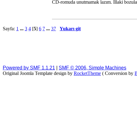
CD-romuda unutmamak lazım. İllaki bozul
Sayfa:
1
...
3
4
[
5
]
6
7
...
37
Yukarı git
Powered by SMF 1.1.21
|
SMF © 2006, Simple Machines
Original Joomla Template design by
RocketTheme
( Conversion by
B