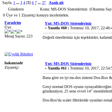
Sayfa:
1
...
3
4
[
5
]
6
7
...
37
Aşağı git
Gönderen
Konu: MS-DOS Sistemleriniz (Okunma Sayıs
0 Üye ve 1 Ziyaretçi konuyu incelemekte.
Faradrim
Ynt: MS-DOS Sistemleriniz
Üye
«
Yanıtla #60 :
Temmuz 10, 2017, 22:46:
Mesaj Sayısı: 223
Değerli önerileriniz için teşekkürler, kafamd
hakanzade
Ynt: MS-DOS Sistemleriniz
Ziyaretçi
«
Yanıtla #61 :
Temmuz 10, 2017, 22:54:
Bana göre en iyi ms-dos sistemi Dos-Box 
Gerçi normal DOS oyunu oynayabileceğim bi
gözükmüyor, 25 sene evvel 14" monitörlerde 
Dos-Box'da scaler filtreleride oyunları rem