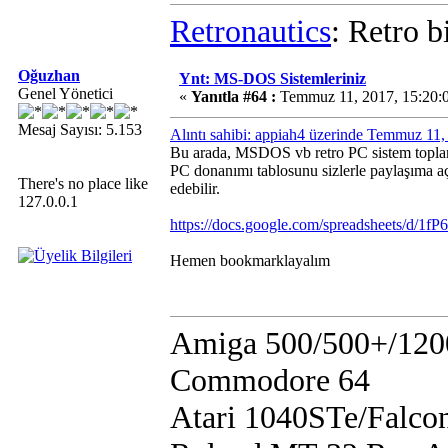
Retronautics
: Retro b
Oğuzhan
Ynt: MS-DOS Sistemleriniz
Genel Yönetici
«
Yanıtla #64 :
Temmuz 11, 2017, 15:20:
Mesaj Sayısı: 5.153
Alıntı sahibi: appiah4 üzerinde Temmuz 11
Bu arada, MSDOS vb retro PC sistem toplama
PC donanımı tablosunu sizlerle paylaşıma aç
There's no place like
edebilir.
127.0.0.1
https://docs.google.com/spreadsheets/
Hemen bookmarklayalım
Amiga 500/500+/120
Commodore 64
Atari 1040STe/Falco