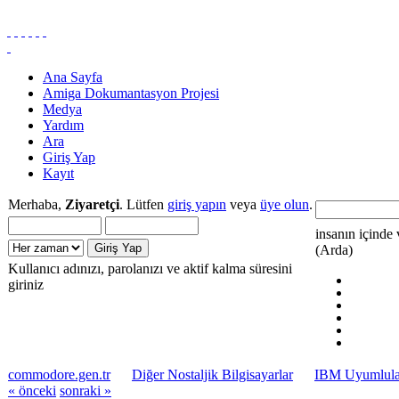
Ana Sayfa
Amiga Dokumantasyon Projesi
Medya
Yardım
Ara
Giriş Yap
Kayıt
Merhaba,
Ziyaretçi
. Lütfen
giriş yapın
veya
üye olun
.
insanın içinde 
(Arda)
Kullanıcı adınızı, parolanızı ve aktif kalma süresini
giriniz
commodore.gen.tr
Diğer Nostaljik Bilgisayarlar
IBM Uyumlular
« önceki
sonraki »