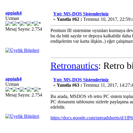
appiah4
Ynt: MS-DOS Sistemleriniz
Uzman
«
Yanıtla #62 :
Temmuz 10, 2017, 22:59:
Mesaj Sayısı: 2.754
Pentium III sistemime oyunları kurmaya deva
bu da bitti sayılır ve depoya kalkabilir daha
endişelerim var karta ilişkin..) eğer çalı
Retronautics
: Retro b
appiah4
Ynt: MS-DOS Sistemleriniz
Uzman
«
Yanıtla #63 :
Temmuz 11, 2017, 14:27:
Mesaj Sayısı: 2.754
Bu arada, MSDOS vb retro PC sistem toplama
PC donanımı tablosunu sizlerle paylaşıma aç
edebilir.
https://docs.google.com/spreadsheets/