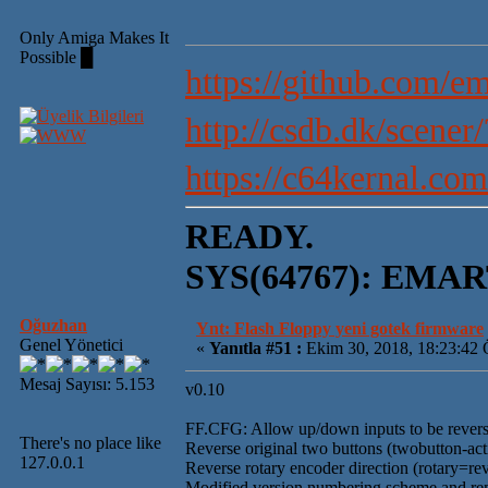
Only Amiga Makes It
Possible █
https://github.com/em
http://csdb.dk/scene
https://c64kernal.com
READY.
SYS(64767): EMAR
Oğuzhan
Ynt: Flash Floppy yeni gotek firmware
Genel Yönetici
«
Yanıtla #51 :
Ekim 30, 2018, 18:23:42 
Mesaj Sayısı: 5.153
v0.10
FF.CFG: Allow up/down inputs to be rever
There's no place like
Reverse original two buttons (twobutton-ac
127.0.0.1
Reverse rotary encoder direction (rotary=re
Modified version numbering scheme and rem