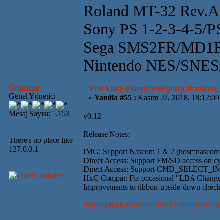
Roland MT-32 Rev.
Sony PS 1-2-3-4-5/
Sega SMS2FR/MD1F
Nintendo NES/SN
Oğuzhan
Ynt: Flash Floppy yeni gotek firmware
Genel Yönetici
«
Yanıtla #55 :
Kasım 27, 2018, 18:12:09
Mesaj Sayısı: 5.153
v0.12
Release Notes:
There's no place like
127.0.0.1
IMG: Support Nascom 1 & 2 (host=nascom
Direct Access: Support FM/SD access on cy
Direct Access: Support CMD_SELECT_I
HxC Compat: Fix occasional "LBA Change T
Improvements to ribbon-upside-down chec
https://github.com/keirf/FlashFloppy/releas