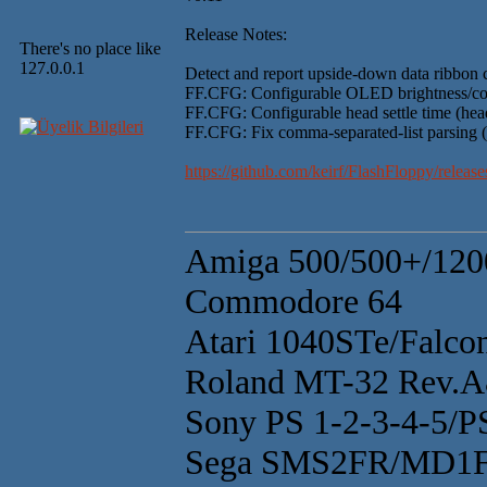
Release Notes:
There's no place like
127.0.0.1
Detect and report upside-down data ribbon 
FF.CFG: Configurable OLED brightness/cont
FF.CFG: Configurable head settle time (hea
FF.CFG: Fix comma-separated-list parsing (
https://github.com/keirf/FlashFloppy/releas
Amiga 500/500+/120
Commodore 64
Atari 1040STe/Falco
Roland MT-32 Rev.
Sony PS 1-2-3-4-5/
Sega SMS2FR/MD1F