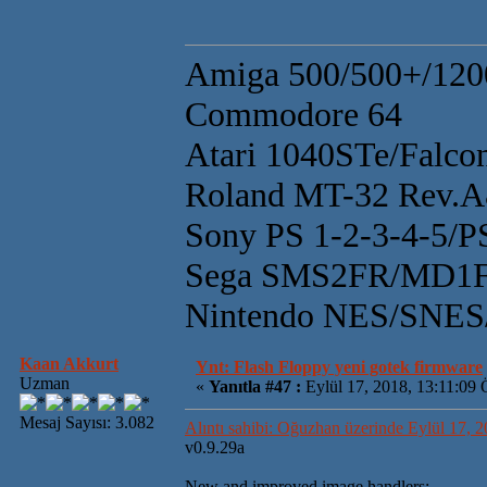
Amiga 500/500+/120
Commodore 64
Atari 1040STe/Falco
Roland MT-32 Rev.
Sony PS 1-2-3-4-5/
Sega SMS2FR/MD1F
Nintendo NES/SN
Kaan Akkurt
Ynt: Flash Floppy yeni gotek firmware
Uzman
«
Yanıtla #47 :
Eylül 17, 2018, 13:11:09 
Mesaj Sayısı: 3.082
Alıntı sahibi: Oğuzhan üzerinde Eylül 17, 
v0.9.29a
New and improved image handlers: