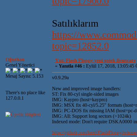
topic=17900.0
Satılıklarım
https://www.commodo
topic=12852.0
Oğuzhan
Ynt: Flash Floppy yeni gotek firmware
Genel Yönetici
«
Yanıtla #46 :
Eylül 17, 2018, 13:05:45
Mesaj Sayısı: 5.153
v0.9.29a
New and improved image handlers:
There's no place like
ST: Fix 80-cyl single-sided images
127.0.0.1
IMG: Kaypro (host=kaypro)
IMG: MSX fix 40-cyl/5.25" formats (host=
IMG: PC-DOS fix missing IAM (host=pc-d
IMG: All: Support long sectors (>1024k)
Indexed mode: Don't require DSKA0000 i
https://github.com/keirf/FlashFloppy/relea