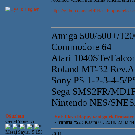
https://github.com/keirf/FlashFloppy/releas
Amiga 500/500+/120
Commodore 64
Atari 1040STe/Falco
Roland MT-32 Rev.
Sony PS 1-2-3-4-5/
Sega SMS2FR/MD1F
Nintendo NES/SN
Oğuzhan
Ynt: Flash Floppy yeni gotek firmware
Genel Yönetici
«
Yanıtla #52 :
Kasım 01, 2018, 22:32:44
Mesaj Sayısı: 5.153
v0.11