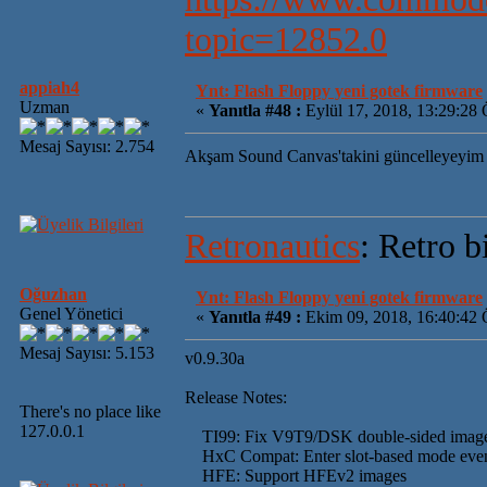
topic=12852.0
appiah4
Ynt: Flash Floppy yeni gotek firmware
Uzman
«
Yanıtla #48 :
Eylül 17, 2018, 13:29:28
Mesaj Sayısı: 2.754
Akşam Sound Canvas'takini güncelleyeyim
Retronautics
: Retro b
Oğuzhan
Ynt: Flash Floppy yeni gotek firmware
Genel Yönetici
«
Yanıtla #49 :
Ekim 09, 2018, 16:40:42 
Mesaj Sayısı: 5.153
v0.9.30a
Release Notes:
There's no place like
127.0.0.1
TI99: Fix V9T9/DSK double-sided imag
HxC Compat: Enter slot-based mode e
HFE: Support HFEv2 images