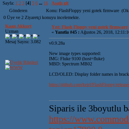
Sayfa:
1
2
3
[
4
]
5
6
...
16
Aşağı git
Gönderen
Konu: FlashFloppy yeni gotek firmware (Ok
0 Üye ve 2 Ziyaretçi konuyu incelemekte.
Kaan Akkurt
Ynt: Flash Floppy yeni gotek firmware
Uzman
«
Yanıtla #45 :
Ağustos 26, 2018, 12:11:
Mesaj Sayısı: 3.082
v0.9.28a
New image types supported:
IMG: Fluke 9100 (host=fluke)
MBD: Spectrum MB02
LCD/OLED: Display folder names in brack
https://github.com/keirf/FlashFloppy/release
Siparis ile 3boyutlu 
https://www.commodo