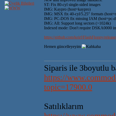
ST: Fix 80-cyl single-sided images
IMG: Kaypro (host=kaypro)
IMG: MSX fix 40-cyl/5.25" formats (host=
IMG: PC-DOS fix missing IAM (host=pc-d
IMG: All: Support long sectors (>1024k)
Indexed mode: Don't require DSKA0000 i
https://github.com/keirf/FlashFloppy/relea
Hemen güncelleyeyim
Siparis ile 3boyutlu 
https://www.commodo
topic=17900.0
Satılıklarım
https://www.commodo