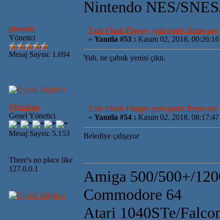
Nintendo NES/SN
phoenix
Ynt: Flash Floppy yeni gotek firmware
Yönetici
«
Yanıtla #53 :
Kasım 02, 2018, 00:26:1
Mesaj Sayısı: 1.694
Yuh, ne çabuk yenisi çıktı.
Oğuzhan
Ynt: Flash Floppy yeni gotek firmware
Genel Yönetici
«
Yanıtla #54 :
Kasım 02, 2018, 08:17:4
Mesaj Sayısı: 5.153
Belediye çalışıyor
There's no place like
127.0.0.1
Amiga 500/500+/120
Commodore 64
Atari 1040STe/Falco