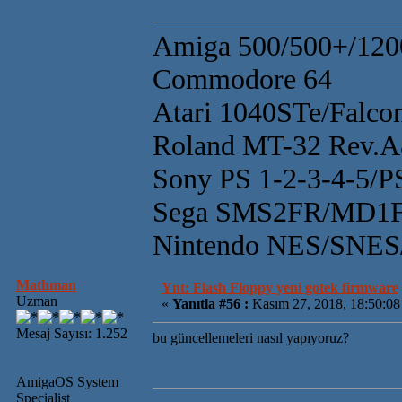
Amiga 500/500+/120
Commodore 64
Atari 1040STe/Falco
Roland MT-32 Rev.
Sony PS 1-2-3-4-5/
Sega SMS2FR/MD1F
Nintendo NES/SN
Mathman
Ynt: Flash Floppy yeni gotek firmware
Uzman
«
Yanıtla #56 :
Kasım 27, 2018, 18:50:08
Mesaj Sayısı: 1.252
bu güncellemeleri nasıl yapıyoruz?
AmigaOS System
Specialist