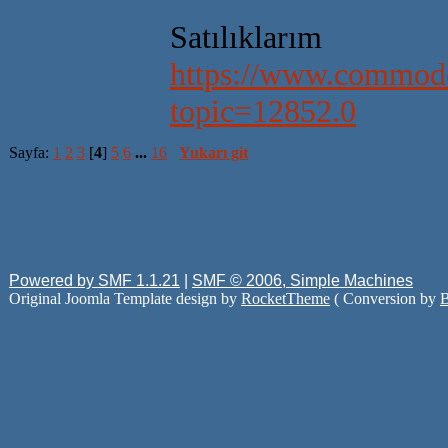
Satılıklarım
https://www.commodo
topic=12852.0
Sayfa:
1
2
3
[
4
]
5
6
...
16
Yukarı git
Powered by SMF 1.1.21
|
SMF © 2006, Simple Machines
Original Joomla Template design by
RocketTheme
( Conversion by
B