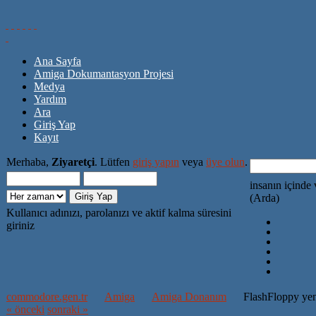
Ana Sayfa
Amiga Dokumantasyon Projesi
Medya
Yardım
Ara
Giriş Yap
Kayıt
Merhaba,
Ziyaretçi
. Lütfen
giriş yapın
veya
üye olun
.
insanın içinde 
(Arda)
Kullanıcı adınızı, parolanızı ve aktif kalma süresini
giriniz
commodore.gen.tr
Amiga
Amiga Donanım
FlashFloppy yen
« önceki
sonraki »