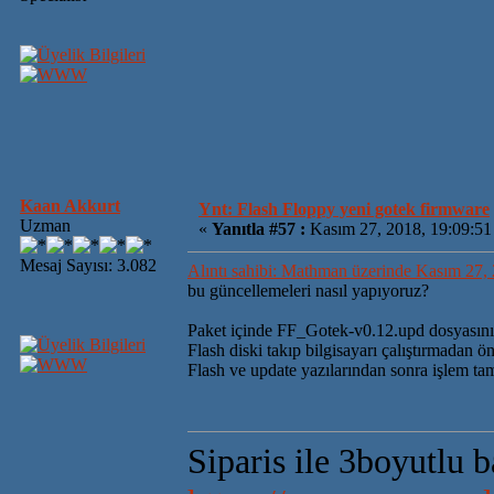
Kaan Akkurt
Ynt: Flash Floppy yeni gotek firmware
Uzman
«
Yanıtla #57 :
Kasım 27, 2018, 19:09:51
Mesaj Sayısı: 3.082
Alıntı sahibi: Mathman üzerinde Kasım 27,
bu güncellemeleri nasıl yapıyoruz?
Paket içinde FF_Gotek-v0.12.upd dosyasını f
Flash diski takıp bilgisayarı çalıştırmadan ön
Flash ve update yazılarından sonra işlem t
Siparis ile 3boyutlu 