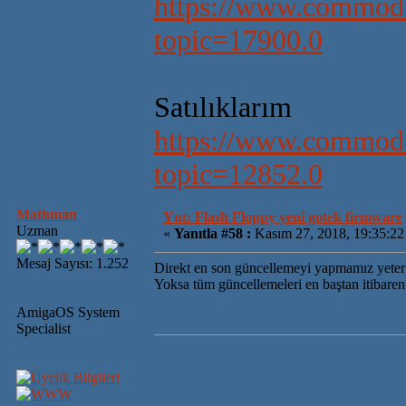
https://www.commodo
topic=17900.0
Satılıklarım
https://www.commodo
topic=12852.0
Mathman
Ynt: Flash Floppy yeni gotek firmware
Uzman
«
Yanıtla #58 :
Kasım 27, 2018, 19:35:22
Mesaj Sayısı: 1.252
Direkt en son güncellemeyi yapmamız yeter
Yoksa tüm güncellemeleri en baştan itibar
AmigaOS System
Specialist