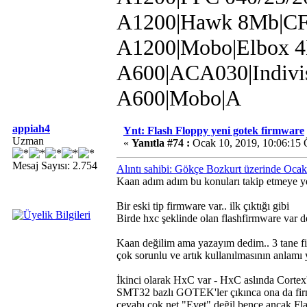
A1200|Hawk 8Mb|C
A1200|Mobo|Elbox 
A600|ACA030|Indivi
A600|Mobo|A
appiah4
Ynt: Flash Floppy yeni gotek firmware
Uzman
«
Yanıtla #74 :
Ocak 10, 2019, 10:06:15
Mesaj Sayısı: 2.754
Alıntı sahibi: Gökçe Bozkurt üzerinde Oca
Kaan adım adım bu konuları takip etmeye ye
Bir eski tip firmware var.. ilk çıktığı gibi
Birde hxc şeklinde olan flashfirmware var d
Kaan değilim ama yazayım dedim.. 3 tane fir
çok sorunlu ve artık kullanılmasının anlamı 
İkinci olarak HxC var - HxC aslında Cortex
SMT32 bazlı GOTEK'ler çıkınca ona da firmw
cevabı çok net "Evet" değil bence ancak Fla