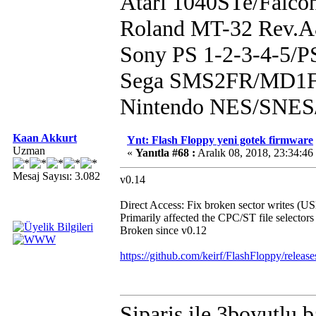
Atari 1040STe/Falco
Roland MT-32 Rev.
Sony PS 1-2-3-4-5/
Sega SMS2FR/MD1F
Nintendo NES/SN
Kaan Akkurt
Ynt: Flash Floppy yeni gotek firmware
Uzman
«
Yanıtla #68 :
Aralık 08, 2018, 23:34:46
Mesaj Sayısı: 3.082
v0.14
Direct Access: Fix broken sector writes (US
Primarily affected the CPC/ST file selector
Broken since v0.12
https://github.com/keirf/FlashFloppy/releas
Siparis ile 3boyutlu 