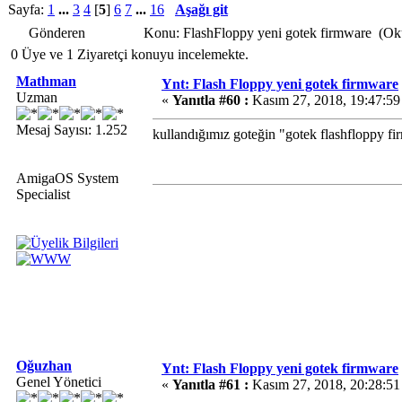
Sayfa:
1
...
3
4
[
5
]
6
7
...
16
Aşağı git
Gönderen
Konu: FlashFloppy yeni gotek firmware (Ok
0 Üye ve 1 Ziyaretçi konuyu incelemekte.
Mathman
Ynt: Flash Floppy yeni gotek firmware
Uzman
«
Yanıtla #60 :
Kasım 27, 2018, 19:47:59
Mesaj Sayısı: 1.252
kullandığımız goteğin "gotek flashfloppy fi
AmigaOS System
Specialist
Oğuzhan
Ynt: Flash Floppy yeni gotek firmware
Genel Yönetici
«
Yanıtla #61 :
Kasım 27, 2018, 20:28:51