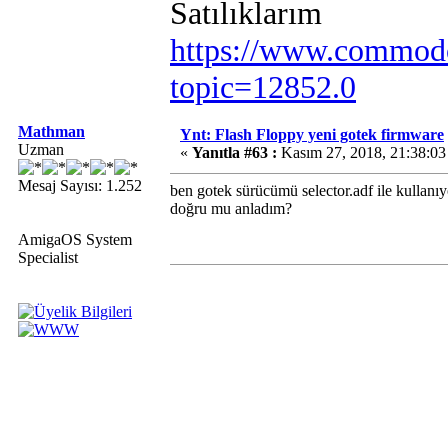
Satılıklarım
https://www.commodo
topic=12852.0
Mathman
Ynt: Flash Floppy yeni gotek firmware
Uzman
«
Yanıtla #63 :
Kasım 27, 2018, 21:38:03
Mesaj Sayısı: 1.252
ben gotek sürücümü selector.adf ile kullan
doğru mu anladım?
AmigaOS System
Specialist