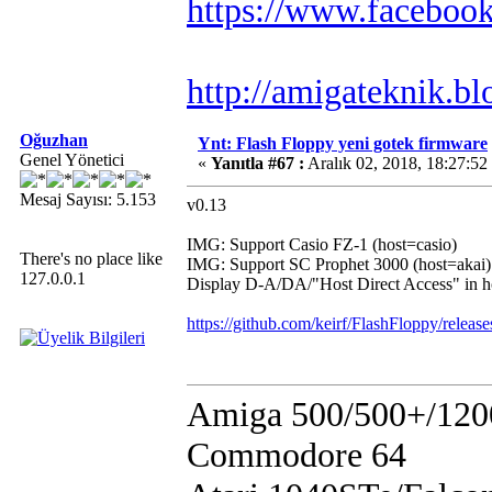
https://www.faceboo
http://amigateknik.b
Oğuzhan
Ynt: Flash Floppy yeni gotek firmware
Genel Yönetici
«
Yanıtla #67 :
Aralık 02, 2018, 18:27:52
Mesaj Sayısı: 5.153
v0.13
IMG: Support Casio FZ-1 (host=casio)
There's no place like
IMG: Support SC Prophet 3000 (host=akai)
127.0.0.1
Display D-A/DA/"Host Direct Access" in hos
https://github.com/keirf/FlashFloppy/releas
Amiga 500/500+/120
Commodore 64