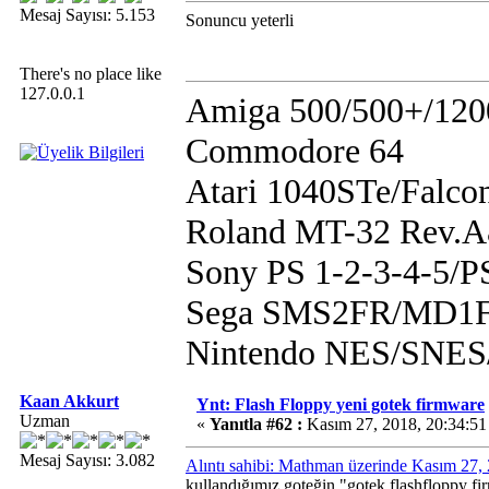
Mesaj Sayısı: 5.153
Sonuncu yeterli
There's no place like
127.0.0.1
Amiga 500/500+/120
Commodore 64
Atari 1040STe/Falco
Roland MT-32 Rev.
Sony PS 1-2-3-4-5/
Sega SMS2FR/MD1F
Nintendo NES/SN
Kaan Akkurt
Ynt: Flash Floppy yeni gotek firmware
Uzman
«
Yanıtla #62 :
Kasım 27, 2018, 20:34:51
Mesaj Sayısı: 3.082
Alıntı sahibi: Mathman üzerinde Kasım 27,
kullandığımız goteğin "gotek flashfloppy fi