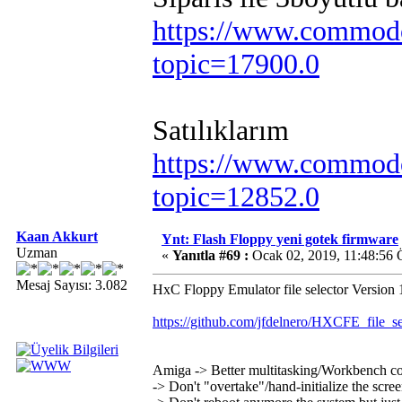
https://www.commodo
topic=17900.0
Satılıklarım
https://www.commodo
topic=12852.0
Kaan Akkurt
Ynt: Flash Floppy yeni gotek firmware
Uzman
«
Yanıtla #69 :
Ocak 02, 2019, 11:48:56
Mesaj Sayısı: 3.082
HxC Floppy Emulator file selector Version 
https://github.com/jfdelnero/HXCFE_file
Amiga -> Better multitasking/Workbench com
-> Don't "overtake"/hand-initialize the screen