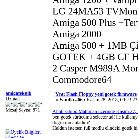
LG 24MA53 TVMoni
Amiga 500 Plus +Te
Amiga 2000
Amiga 500 + 1MB Çip
GOTEK + 4GB CF 
2 Casper M989A Mon
Commodore64
amigateknik
Ynt: Flash Floppy yeni gotek firmware
Uzman
«
Yanıtla #66 :
Kasım 28, 2018, 09:23:2
Mesaj Sayısı: 871
Alıntı sahibi: Mathman üzerinde Kasım 27,
ben gotek sürücümü selector.adf ile kullan
doğru mu anladım?
Haldun istersen full modlu elindeki gotek 