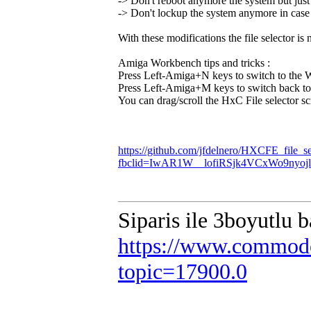
-> Don't reboot anymore the system but just e
-> Don't lockup the system anymore in case o
With these modifications the file selector 
Amiga Workbench tips and tricks :
Press Left-Amiga+N keys to switch to the
Press Left-Amiga+M keys to switch back to 
You can drag/scroll the HxC File selector sc
https://github.com/jfdelnero/HXCFE_file_s
fbclid=IwAR1W__lofiRSjk4VCxWo9ny
Siparis ile 3boyutlu 
https://www.commodo
topic=17900.0