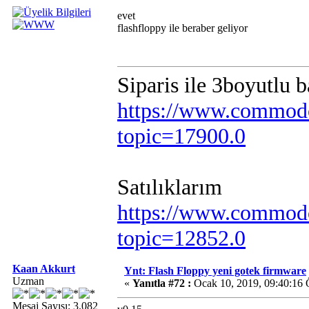
evet
flashfloppy ile beraber geliyor
Siparis ile 3boyutlu 
https://www.commodo
topic=17900.0
Satılıklarım
https://www.commodo
topic=12852.0
Kaan Akkurt
Ynt: Flash Floppy yeni gotek firmware
Uzman
«
Yanıtla #72 :
Ocak 10, 2019, 09:40:16
Mesaj Sayısı: 3.082