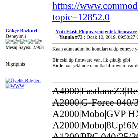
https://www.commodo
topic=12852.0
Gökçe Bozkurt
Ynt: Flash Floppy yeni gotek firmware
Deneyimli
«
Yanıtla #73 :
Ocak 10, 2019, 09:50:27
Mesaj Sayısı: 2.968
Kaan adım adım bu konuları takip etmeye ye
Bir eski tip firmware var.. ilk çıktığı gibi
Nigripinis
Birde hxc şeklinde olan flashfirmware var d
A4000|FastlaneZ3|Re
A2000|G-Force 040/3
A2000|Mobo|GVP HX
A2000|Mobo|8Up!6
A1200|PPC 040/25/2