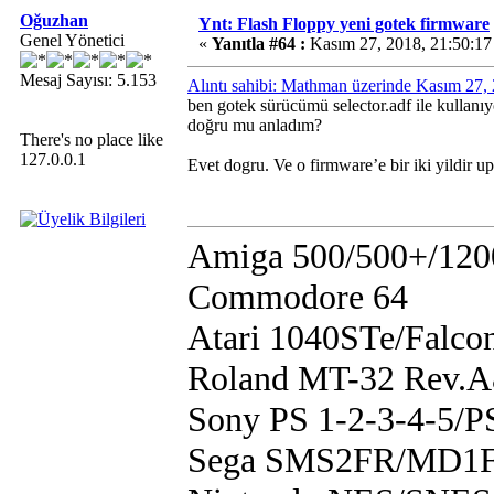
Oğuzhan
Ynt: Flash Floppy yeni gotek firmware
Genel Yönetici
«
Yanıtla #64 :
Kasım 27, 2018, 21:50:17
Mesaj Sayısı: 5.153
Alıntı sahibi: Mathman üzerinde Kasım 27,
ben gotek sürücümü selector.adf ile kullan
doğru mu anladım?
There's no place like
127.0.0.1
Evet dogru. Ve o firmware’e bir iki yildir u
Amiga 500/500+/120
Commodore 64
Atari 1040STe/Falco
Roland MT-32 Rev.
Sony PS 1-2-3-4-5/
Sega SMS2FR/MD1F