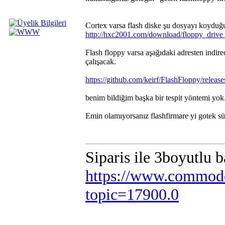
Cortex varsa flash diske şu dosyayı koyduğ
http://hxc2001.com/download/floppy_dr
Flash floppy varsa aşağıdaki adresten ind
çalışacak.
https://github.com/keirf/FlashFloppy/releas
benim bildiğim başka bir tespit yöntemi yok.
Emin olamıyorsanız flashfirmare yi gotek sür
Siparis ile 3boyutlu 
https://www.commodo
topic=17900.0