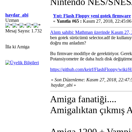
Nintendo NES/SN
haydar_abi
Ynt: Flash Floppy yeni gotek firmware
Uzman
«
Yanıtla #65 :
Kasım 27, 2018, 22:45:06
Mesaj Sayısı: 1.732
Alıntı sahibi: Mathman üzerinde Kasım 27,
ben gotek sürücümü selector.adf ile kullan
doğru mu anladım?
İlla ki Amiga
Bu firmvare modifiye de gerektiriyor. Gerekli
Potansiyometre ile daha hızlı disk değiştirme 
https://github.com/keirf/FlashFloppy/wiki
«
Son Düzenleme: Kasım 27, 2018, 22:47
haydar_abi
»
Amiga fanatiği....
Amigalıktan çıkmış Am
Amiga 1200 + Vampi