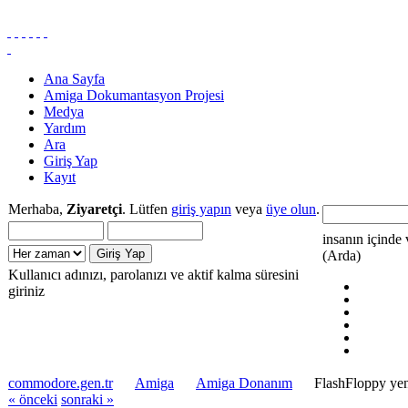
Ana Sayfa
Amiga Dokumantasyon Projesi
Medya
Yardım
Ara
Giriş Yap
Kayıt
Merhaba,
Ziyaretçi
. Lütfen
giriş yapın
veya
üye olun
.
insanın içinde 
(Arda)
Kullanıcı adınızı, parolanızı ve aktif kalma süresini
giriniz
commodore.gen.tr
Amiga
Amiga Donanım
FlashFloppy yen
« önceki
sonraki »