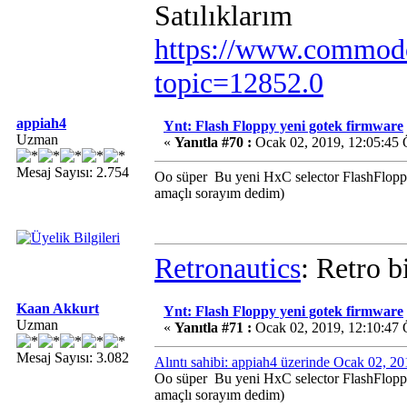
Satılıklarım
https://www.commodo
topic=12852.0
appiah4
Ynt: Flash Floppy yeni gotek firmware
Uzman
«
Yanıtla #70 :
Ocak 02, 2019, 12:05:45 
Mesaj Sayısı: 2.754
Oo süper
Bu yeni HxC selector FlashFlop
amaçlı sorayım dedim)
Retronautics
: Retro b
Kaan Akkurt
Ynt: Flash Floppy yeni gotek firmware
Uzman
«
Yanıtla #71 :
Ocak 02, 2019, 12:10:47 
Mesaj Sayısı: 3.082
Alıntı sahibi: appiah4 üzerinde Ocak 02, 2
Oo süper
Bu yeni HxC selector FlashFlop
amaçlı sorayım dedim)