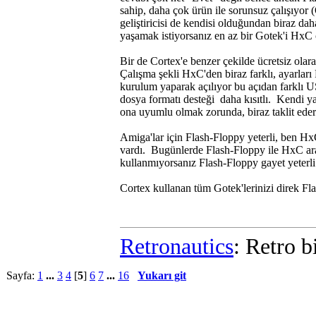
sahip, daha çok ürün ile sorunsuz çalışıyor 
geliştiricisi de kendisi olduğundan biraz da
yaşamak istiyorsanız en az bir Gotek'i HxC o
Bir de Cortex'e benzer çekilde ücretsiz olar
Çalışma şekli HxC'den biraz farklı, ayarlar
kurulum yaparak açılıyor bu açıdan farklı U
dosya formatı desteği daha kısıtlı. Kendi y
ona uyumlu olmak zorunda, biraz taklit ede
Amiga'lar için Flash-Floppy yeterli, ben HxC'
vardı. Bugünlerde Flash-Floppy ile HxC aras
kullanmıyorsanız Flash-Floppy gayet yeterli
Cortex kullanan tüm Gotek'lerinizi direk Fl
Retronautics
: Retro b
Sayfa:
1
...
3
4
[
5
]
6
7
...
16
Yukarı git