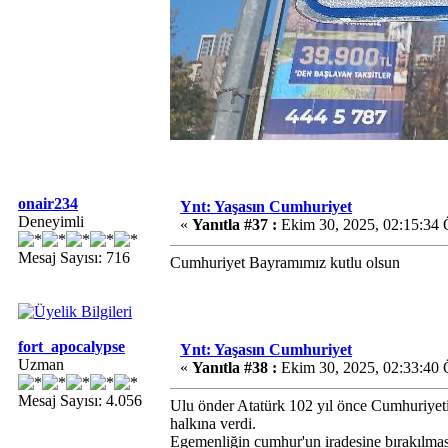
onair234
Ynt: Yaşasın Cumhuriyet
Deneyimli
«
Yanıtla #37 :
Ekim 30, 2025, 02:15:34
Mesaj Sayısı: 716
Cumhuriyet Bayramımız kutlu olsun
fort_apocalypse
Ynt: Yaşasın Cumhuriyet
Uzman
«
Yanıtla #38 :
Ekim 30, 2025, 02:33:40
Mesaj Sayısı: 4.056
Ulu önder Atatürk 102 yıl önce Cumhuriyeti 
halkına verdi.
Egemenliğin cumhur'un iradesine bırakılmasın