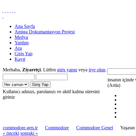
Ana Sayfa
Amiga Dokumantasyon Projesi
Medya
Yardım
Ara
Giriş Yap
Kayıt
Merhaba,
Ziyaretçi
. Lütfen
giriş yapın
veya
üye olun
.
insanın içinde 
(Arda)
Kullanıcı adınızı, parolanızı ve aktif kalma süresini
giriniz
commodore.gen.tr
Commodore
Commodore Genel
Yaşasın
« önceki
sonraki »