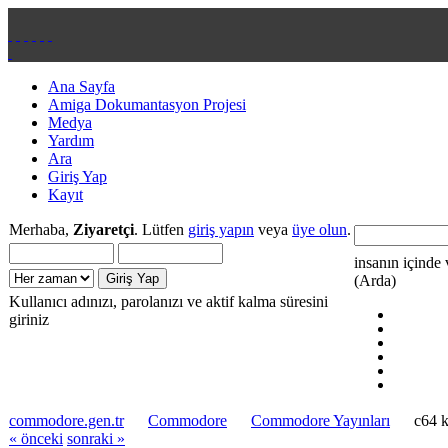
Ana Sayfa
Amiga Dokumantasyon Projesi
Medya
Yardım
Ara
Giriş Yap
Kayıt
Merhaba,
Ziyaretçi
. Lütfen
giriş yapın
veya
üye olun
.
insanın içinde 
(Arda)
Kullanıcı adınızı, parolanızı ve aktif kalma süresini
giriniz
commodore.gen.tr
Commodore
Commodore Yayınları
c64 k
« önceki
sonraki »