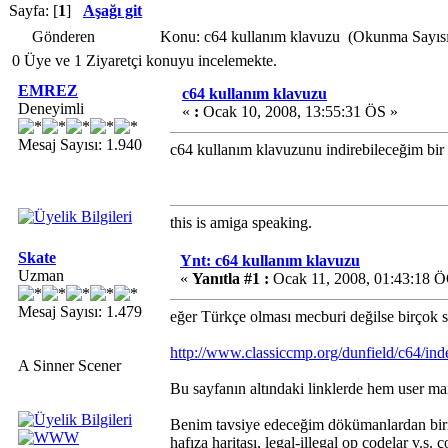
Sayfa: [
1
]
Aşağı git
Gönderen
Konu: c64 kullanım klavuzu (Okunma Sayısı
0 Üye ve 1 Ziyaretçi konuyu incelemekte.
EMREZ
c64 kullanım klavuzu
Deneyimli
«
:
Ocak 10, 2008, 13:55:31 ÖS »
Mesaj Sayısı: 1.940
c64 kullanım klavuzunu indirebileceğim bir 
this is amiga speaking.
Skate
Ynt: c64 kullanım klavuzu
Uzman
«
Yanıtla #1 :
Ocak 11, 2008, 01:43:18 
Mesaj Sayısı: 1.479
eğer Türkçe olması mecburi değilse birçok si
http://www.classiccmp.org/dunfield/c64/in
A Sinner Scener
Bu sayfanın altındaki linklerde hem user ma
Benim tavsiye edeceğim dökümanlardan biri
hafıza haritası, legal-illegal op codelar v.s. ç