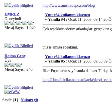
http://www.amstradcpc.com/blog
EMREZ
Ynt: c64 kullanım klavuzu
Deneyimli
«
Yanıtla #4 :
Ocak 11, 2008, 09:14:20 
Mesaj Sayısı: 1.940
Çok teşekkür ederim arkadaşlar. gerçekten 
this is amiga speaking.
Daima Genç
Ynt: c64 kullanım klavuzu
Üye
«
Yanıtla #5 :
Ocak 11, 2008, 09:55:59 
Mesaj Sayısı: 240
İlker Fıçıcılar'ın sayfasında da bazı Türkçe
http://cbm.ficicilar.name.tr/sayfa/dergi_ve_k
Sayfa: [
1
]
Yukarı git