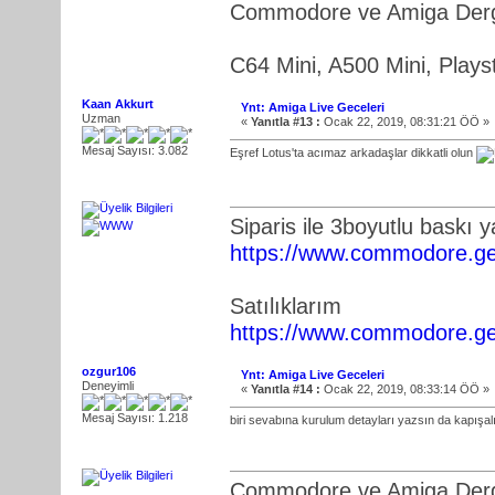
Commodore ve Amiga Dergi
C64 Mini, A500 Mini, Playst
Kaan Akkurt
Ynt: Amiga Live Geceleri
Uzman
«
Yanıtla #13 :
Ocak 22, 2019, 08:31:21 ÖÖ »
Mesaj Sayısı: 3.082
Eşref Lotus'ta acımaz arkadaşlar dikkatli olun
Siparis ile 3boyutlu baskı 
https://www.commodore.ge
Satılıklarım
https://www.commodore.ge
ozgur106
Ynt: Amiga Live Geceleri
Deneyimli
«
Yanıtla #14 :
Ocak 22, 2019, 08:33:14 ÖÖ »
Mesaj Sayısı: 1.218
biri sevabına kurulum detayları yazsın da kapışa
Commodore ve Amiga Dergi