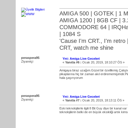
AMIGA 500 | GOTEK | 1 M
AMIGA 1200 | 8GB CF | 3.
COMMODORE 64 | IRQHack
| 1084 S
'Cause I'm CRT., I'm retro |
CRT, watch me shine
peraspera95
Ynt: Amiga Live Geceleri
Ziyaretçi
«
Yanıtla #6 :
Ocak 20, 2019, 18:10:27 ÖS »
Amigaya biraz uzağım.Güzel bir özellikmiş.Çalıştı
pikaplarına hiç bir zaman akıl erdirememişimdir.P
hala şaşırıyorum
peraspera95
Ynt: Amiga Live Geceleri
Ziyaretçi
«
Yanıtla #7 :
Ocak 20, 2019, 18:13:11 ÖS »
Eski teknolojilerle ilgili 8 Bit Guy diye bir kanal 
teknolojilerin belki de en büyük eksikliği artık kim