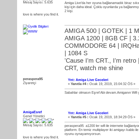
Mesaj Sayısı: 5.635
Amiga Live'da her oyuna bağlanamadık biraz sıkınt
kişi için daha ideal. Çoklu oyunlarda ya bağlanm
2 kişi.
love is where you find it.
AMIGA 500 | GOTEK | 1 M
AMIGA 1200 | 8GB CF | 3.
COMMODORE 64 | IRQHack
| 1084 S
'Cause I'm CRT., I'm retro |
CRT, watch me shine
peraspera95
Ynt: Amiga Live Geceleri
Ziyaretçi
«
Yanıtla #4 :
Ocak 19, 2019, 15:04:32 ÖS »
Sabahlar olmasın Eşref Abi devam.Amiganın Wifi y
AmigaEsref
Ynt: Amiga Live Geceleri
Genel Yönetici
«
Yanıtla #5 :
Ocak 19, 2019, 18:34:29 ÖS »
Mesaj Sayısı: 5.635
peraspera95
a1200 ler wifi ile internete bağlani
platform. En temiz multiplayer iki amigayı kablo i
oyunu oynayamıyorsun.
love is where you find it.