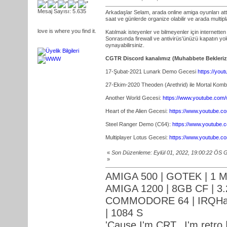
Mesaj Sayısı: 5.635
Arkadaşlar Selam, arada online amiga oyunları at
saat ve günlerde organize olabilir ve arada multip
love is where you find it.
Katılmak isteyenler ve bilmeyenler için internette
Sonrasında firewall ve antivirüs'ünüzü kapatın yo
oynayabilirsiniz.
CGTR Discord kanalımız (Muhabbete Bekleriz
17-Şubat-2021 Lunark Demo Gecesi
https://yo
27-Ekim-2020 Theoden (Arethrid) ile Mortal Kom
Another World Gecesi:
https://www.youtube.co
Heart of the Alien Gecesi:
https://www.youtube
Steel Ranger Demo (C64):
https://www.youtube
Multiplayer Lotus Gecesi:
https://www.youtube.
«
Son Düzenleme: Eylül 01, 2022, 19:00:22 ÖS 
»
AMIGA 500 | GOTEK | 1 M
AMIGA 1200 | 8GB CF | 3.
COMMODORE 64 | IRQHack
| 1084 S
'Cause I'm CRT., I'm retro |