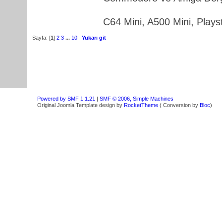
C64 Mini, A500 Mini, Playst
Sayfa: [
1
]
2
3
...
10
Yukarı git
Powered by SMF 1.1.21
|
SMF © 2006, Simple Machines
Original Joomla Template design by
RocketTheme
( Conversion by
Bloc
)