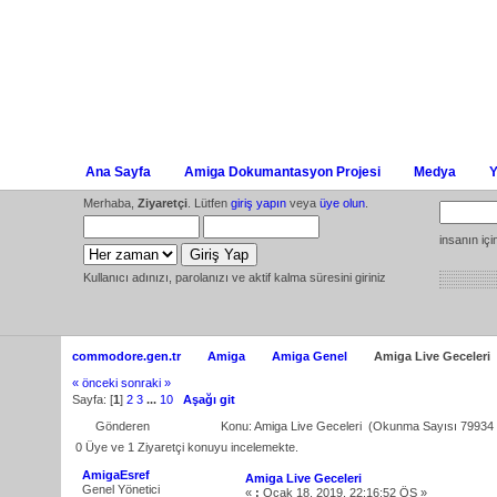
Ana Sayfa
Amiga Dokumantasyon Projesi
Medya
Y
Merhaba,
Ziyaretçi
. Lütfen
giriş yapın
veya
üye olun
.
insanın iç
Kullanıcı adınızı, parolanızı ve aktif kalma süresini giriniz
commodore.gen.tr
Amiga
Amiga Genel
Amiga Live Geceleri
« önceki
sonraki »
Sayfa: [
1
]
2
3
...
10
Aşağı git
Gönderen
Konu: Amiga Live Geceleri (Okunma Sayısı 79934 
0 Üye ve 1 Ziyaretçi konuyu incelemekte.
AmigaEsref
Amiga Live Geceleri
Genel Yönetici
«
:
Ocak 18, 2019, 22:16:52 ÖS »