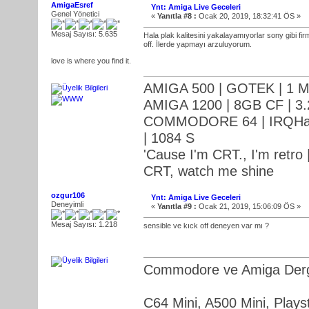
AmigaEsref
Ynt: Amiga Live Geceleri
Genel Yönetici
«
Yanıtla #8 :
Ocak 20, 2019, 18:32:41 ÖS »
Mesaj Sayısı: 5.635
Hala plak kalitesini yakalayamıyorlar sony gibi firm
off. İlerde yapmayı arzuluyorum.
love is where you find it.
AMIGA 500 | GOTEK | 1 M
AMIGA 1200 | 8GB CF | 3.
COMMODORE 64 | IRQHack
| 1084 S
'Cause I'm CRT., I'm retro |
CRT, watch me shine
ozgur106
Ynt: Amiga Live Geceleri
Deneyimli
«
Yanıtla #9 :
Ocak 21, 2019, 15:06:09 ÖS »
Mesaj Sayısı: 1.218
sensible ve kıck off deneyen var mı ?
Commodore ve Amiga Dergi
C64 Mini, A500 Mini, Playst