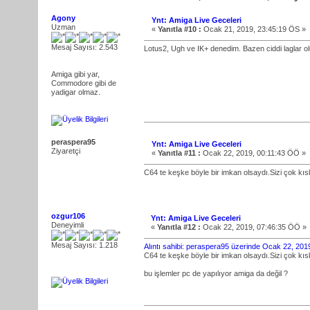
Agony
Ynt: Amiga Live Geceleri
Uzman
«
Yanıtla #10 :
Ocak 21, 2019, 23:45:19 ÖS »
Mesaj Sayısı: 2.543
Lotus2, Ugh ve IK+ denedim. Bazen ciddi laglar o
Amiga gibi yar,
Commodore gibi de
yadigar olmaz.
peraspera95
Ynt: Amiga Live Geceleri
Ziyaretçi
«
Yanıtla #11 :
Ocak 22, 2019, 00:11:43 ÖÖ »
C64 te keşke böyle bir imkan olsaydı.Sizi çok k
ozgur106
Ynt: Amiga Live Geceleri
Deneyimli
«
Yanıtla #12 :
Ocak 22, 2019, 07:46:35 ÖÖ »
Mesaj Sayısı: 1.218
Alıntı sahibi: peraspera95 üzerinde Ocak 22, 20
C64 te keşke böyle bir imkan olsaydı.Sizi çok k
bu işlemler pc de yapılıyor amiga da değil ?