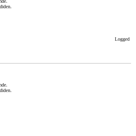
mde.
diden.
Logged
mde.
diden.