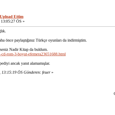
 Upload Ettim
 13:05:27 ÖS »
lık.
a önce paylaştığınız Türkçe oyunları da indirmiştim.
seniz Nadir Kitap da buldum.
rk-cd-rom-3-boyut-efemera23651688.html
ediyi ancak yanıt alamamışlar.
, 13:15:19 ÖS Gönderen: feuer
»