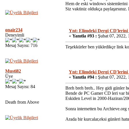
Hem de eski windows sistemlerini 
Siz vaktiniz oldukça paylaşırsınız
onair234
Ynt: Elimdeki Dergi CD'lerini
Deneyimli
«
Yanıtla #93 :
Şubat 07, 2022, 
Mesaj Sayısı: 716
Teşekkürler ben yükledikçe link k
Musti82
Ynt: Elimdeki Dergi CD'lerini
Üye
«
Yanıtla #94 :
Şubat 07, 2022, 
Mesaj Sayısı: 84
Breh breh breh.. Hey gidi günler he
Bende de PC Gamer CD leri var bir
Eskiden Level in 2000-Haziran/2004
Death from Above
Sonra internetten bu Archieve.org
Arada bir kurcalar,eksi günleri hat