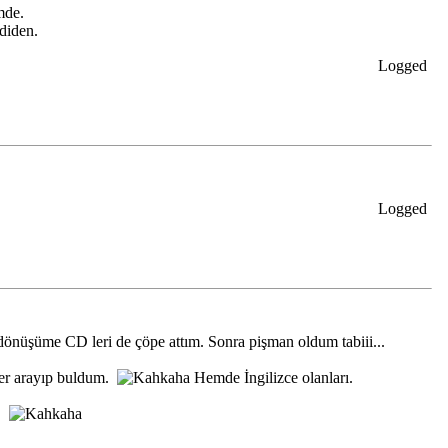
mde.
diden.
Logged
Logged
 dönüşüme CD leri de çöpe attım. Sonra pişman oldum tabiii...
ker arayıp buldum.
Hemde İngilizce olanları.
r.