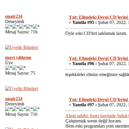
onair234
Ynt: Elimdeki Dergi CD'lerini
Deneyimli
«
Yanıtla #95 :
Şubat 07, 2022, 
Mesaj Sayısı: 716
Öyle eski CD'leri saklamak lazım.
mavi yıldırım
Ynt: Elimdeki Dergi CD'lerini
Üye
«
Yanıtla #96 :
Şubat 07, 2022, 
Mesaj Sayısı: 75
teşekkürler elinize emeğinize sağlı
onair234
Ynt: Elimdeki Dergi CD'lerini
Deneyimli
«
Yanıtla #97 :
Şubat 07, 2022, 
Mesaj Sayısı: 716
Alıntı sahibi: feuer üzerinde Şuba
Çalıştırmak sorun değil hocam.
Hem eski programları yeni sitemler