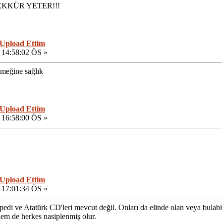
EKKÜR YETER!!!
 Upload Ettim
 14:58:02 ÖS »
emeğine sağlık
 Upload Ettim
 16:58:00 ÖS »
 Upload Ettim
 17:01:34 ÖS »
edi ve Atatürk CD'leri mevcut değil. Onları da elinde olan veya bulabi
m de herkes nasiplenmiş olur.