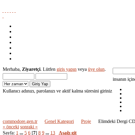
Ana Sayfa
Amiga Dokumantasyon Projesi
Medya
Yardım
Ara
Giriş Yap
Kayıt
Merhaba,
Ziyaretçi
. Lütfen
giriş yapın
veya
üye olun
.
insanın içi
Kullanıcı adınızı, parolanızı ve aktif kalma süresini giriniz
commodore.gen.tr
Genel Kategori
Proje
Elimdeki Dergi CD'
« önceki
sonraki »
Sayfa:
1
...
5
6
[
7
]
8
9
...
13
Aşağı git