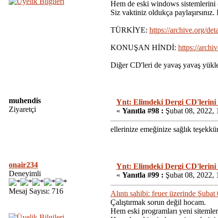
Hem de eski windows sistemlerini 
Siz vaktiniz oldukça paylaşırsınız
TÜRKİYE:
https://archive.org/
KONUŞAN HİNDİ:
https://archi
Diğer CD'leri de yavaş yavaş yükl
muhendis
Ynt: Elimdeki Dergi CD'lerini
Ziyaretçi
«
Yanıtla #98 :
Şubat 08, 2022, 
ellerinize emeğinize sağlık teşekkü
onair234
Ynt: Elimdeki Dergi CD'lerini
Deneyimli
«
Yanıtla #99 :
Şubat 08, 2022, 
Mesaj Sayısı: 716
Alıntı sahibi: feuer üzerinde Şuba
Çalıştırmak sorun değil hocam.
Hem eski programları yeni sitemler