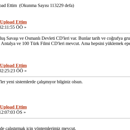
load Ettim (Okunma Sayısı 113229 defa)
 Upload Ettim
02:11:55 ÖÖ »
uş Savaşı ve Osmanlı Devleti CD'leri var. Bunlar tarih ve coğrafya gru
 Antalya ve 100 Türk Filmi CD'leri mevcut. Ama hepsini yüklemek epey
 Upload Ettim
 02:25:23 ÖÖ »
er yeni sistemlerde çalışmıyor bilginiz olsun.
 Upload Ettim
12:07:03 ÖS »
de çalıştırmak için yöntemlerimiz mevcut.