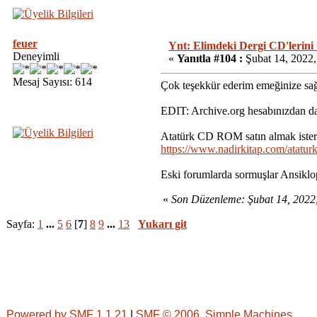
feuer
Ynt: Elimdeki Dergi CD'lerini
Deneyimli
«
Yanıtla #104 :
Şubat 14, 2022,
Mesaj Sayısı: 614
Çok teşekkür ederim emeğinize sağ
EDIT: Archive.org hesabınızdan dah
Atatürk CD ROM satın almak ister
https://www.nadirkitap.com/atatu
Eski forumlarda sormuşlar Ansiklop
«
Son Düzenleme: Şubat 14, 2022
Sayfa:
1
...
5
6
[
7
]
8
9
...
13
Yukarı git
Powered by SMF 1.1.21
|
SMF © 2006, Simple Machines