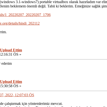
(windows 3.1-windows7) portable virtualbox olarak hazırladım var eli
. Benim beklemem önemli değil. Tabii ki beklerim. Emeğinize sağlık şim
details/1_20220207_20220207_1706
ve.org/details/hindi_202112
erim.
 Upload Ettim
12:16:31 ÖS »
r ederim
 Upload Ettim
15:30:58 ÖS »
t 07, 2022, 12:07:03 ÖS
de çalıştırmak için yöntemlerimiz mevcut.