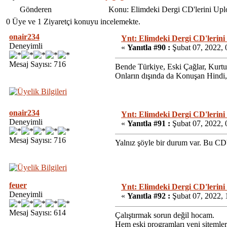
Gönderen
Konu: Elimdeki Dergi CD'lerini Up
0 Üye ve 1 Ziyaretçi konuyu incelemekte.
onair234
Ynt: Elimdeki Dergi CD'lerini
Deneyimli
«
Yanıtla #90 :
Şubat 07, 2022, 
Mesaj Sayısı: 716
Bende Türkiye, Eski Çağlar, Kurtul
Onların dışında da Konuşan Hindi,
onair234
Ynt: Elimdeki Dergi CD'lerini
Deneyimli
«
Yanıtla #91 :
Şubat 07, 2022,
Mesaj Sayısı: 716
Yalnız şöyle bir durum var. Bu CD'l
feuer
Ynt: Elimdeki Dergi CD'lerini
Deneyimli
«
Yanıtla #92 :
Şubat 07, 2022, 
Mesaj Sayısı: 614
Çalıştırmak sorun değil hocam.
Hem eski programları yeni sitemler