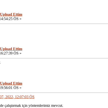
 Upload Ettim
14:54:25 ÖS »
 Upload Ettim
16:27:39 ÖS »
k
 Upload Ettim
19:56:01 ÖS »
t 07, 2022, 12:07:03 ÖS
de çalıştırmak için yöntemlerimiz mevcut.