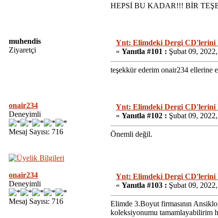
HEPSİ BU KADAR!!! BİR TEŞ
muhendis
Ynt: Elimdeki Dergi CD'lerini
Ziyaretçi
«
Yanıtla #101 :
Şubat 09, 2022,
teşekkür ederim onair234 ellerine 
onair234
Ynt: Elimdeki Dergi CD'lerini
Deneyimli
«
Yanıtla #102 :
Şubat 09, 2022,
Mesaj Sayısı: 716
Önemli değil.
onair234
Ynt: Elimdeki Dergi CD'lerini
Deneyimli
«
Yanıtla #103 :
Şubat 09, 2022,
Mesaj Sayısı: 716
Elimde 3.Boyut firmasının Ansiklop
koleksiyonumu tamamlayabilirim he