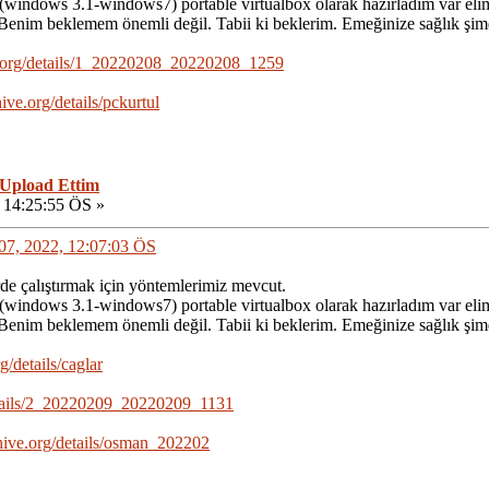
(windows 3.1-windows7) portable virtualbox olarak hazırladım var eli
. Benim beklemem önemli değil. Tabii ki beklerim. Emeğinize sağlık şim
ve.org/details/1_20220208_20220208_1259
hive.org/details/pckurtul
 Upload Ettim
 14:25:55 ÖS »
t 07, 2022, 12:07:03 ÖS
de çalıştırmak için yöntemlerimiz mevcut.
(windows 3.1-windows7) portable virtualbox olarak hazırladım var eli
. Benim beklemem önemli değil. Tabii ki beklerim. Emeğinize sağlık şim
rg/details/caglar
details/2_20220209_20220209_1131
chive.org/details/osman_202202