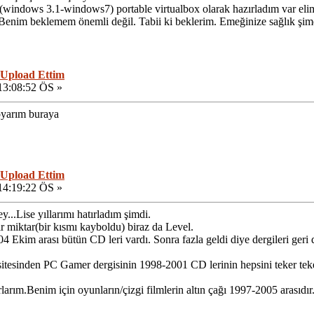
(windows 3.1-windows7) portable virtualbox olarak hazırladım var eli
. Benim beklemem önemli değil. Tabii ki beklerim. Emeğinize sağlık şim
 Upload Ettim
13:08:52 ÖS »
oyarım buraya
 Upload Ettim
14:19:22 ÖS »
y...Lise yıllarımı hatırladım şimdi.
 miktar(bir kısmı kayboldu) biraz da Level.
 Ekim arası bütün CD leri vardı. Sonra fazla geldi diye dergileri geri
 sitesinden PC Gamer dergisinin 1998-2001 CD lerinin hepsini teker te
ırlarım.Benim için oyunların/çizgi filmlerin altın çağı 1997-2005 arasıdı