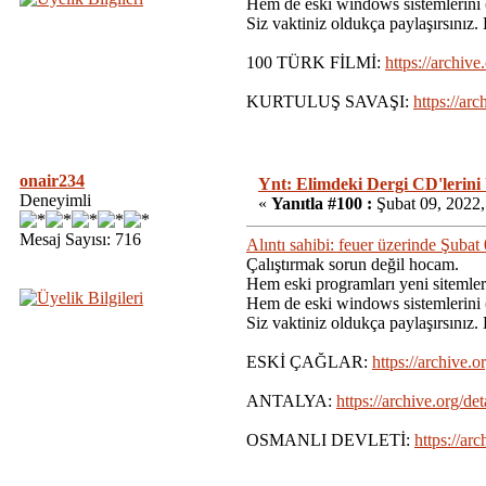
Hem de eski windows sistemlerini 
Siz vaktiniz oldukça paylaşırsınız
100 TÜRK FİLMİ:
https://archi
KURTULUŞ SAVAŞI:
https://arc
onair234
Ynt: Elimdeki Dergi CD'lerini
Deneyimli
«
Yanıtla #100 :
Şubat 09, 2022,
Mesaj Sayısı: 716
Alıntı sahibi: feuer üzerinde Şuba
Çalıştırmak sorun değil hocam.
Hem eski programları yeni sitemler
Hem de eski windows sistemlerini 
Siz vaktiniz oldukça paylaşırsınız
ESKİ ÇAĞLAR:
https://archive.o
ANTALYA:
https://archive.org/
OSMANLI DEVLETİ:
https://ar