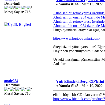
Deneyimli
«
Yanıtla #144 :
Mart 13, 2022,
Mesaj Sayısı: 716
Alıntı sahibi: retroexpress üzerin
Alıntı sahibi: onair234 üzerinde M
Alıntı sahibi: retroexpress üzerin
Alıntı sahibi: onair234 üzerinde M
Hugo oyunlarını arayanlar aşağıdaki
https://www.hugooyunlari.com/
Siteyi siz mi yönetiyorsunuz? Eğer 
Hayır ben yönetmiyorum. Sadece b
Üstteki mesajınızı görmemiştim. M
Anladım
onair234
Ynt: Elimdeki Dergi CD'lerini
Deneyimli
«
Yanıtla #145 :
Mart 19, 2022,
Mesaj Sayısı: 716
elinde böyle bir CD olan var mı? V
https://www.kitantik.com/produ