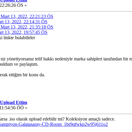
 22:26:26 ÖS »
de Mart 13, 2022, 22:21:23 ÖS
art 13, 2022, 22:14:31 ÖS
de Mart 13, 2022, 21:35:18 ÖS
art 13, 2022, 19:57:45 ÖS
 linkte bulabilirler
siz yönetiyorsanız telif hakkı nedeniyle marka sahipleri tarafından bir 
uldum ve paylaştım.
erak ettiğim bir konu da.
 Upload Ettim
 11:54:56 ÖÖ »
arsa .iso olarak upload edebilir mi? Koleksiyon amaçlı sadece.
ct/Sampiyon-Galatasaray-CD-Room_1br9qfwkp2w95j611o2