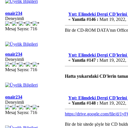
onair234
Ynt: Elimdeki Dergi CD'lerini
Deneyimli
«
Yanıtla #146 :
Mart 19, 2022,
Mesaj Sayısı: 716
Bir de CD-ROM DATA'nın Office 20
onair234
Ynt: Elimdeki Dergi CD'lerini
Deneyimli
«
Yanıtla #147 :
Mart 19, 2022,
Mesaj Sayısı: 716
Hatta yukarıdaki CD'lerin tamam
onair234
Ynt: Elimdeki Dergi CD'lerini
Deneyimli
«
Yanıtla #148 :
Mart 19, 2022,
Mesaj Sayısı: 716
https://drive.google.com/file/
Bir de bir sitede şöyle bir CD bu