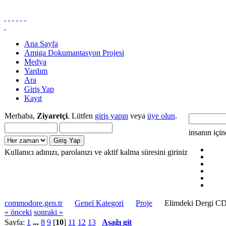
Ana Sayfa
Amiga Dokumantasyon Projesi
Medya
Yardım
Ara
Giriş Yap
Kayıt
Merhaba,
Ziyaretçi
. Lütfen
giriş yapın
veya
üye olun
.
insanın içi
Kullanıcı adınızı, parolanızı ve aktif kalma süresini giriniz
commodore.gen.tr
Genel Kategori
Proje
Elimdeki Dergi CD'
« önceki
sonraki »
Sayfa:
1
...
8
9
[
10
]
11
12
13
Aşağı git