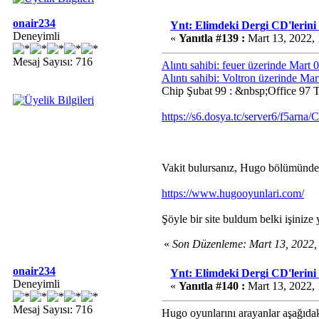
onair234
Ynt: Elimdeki Dergi CD'lerini
Deneyimli
«
Yanıtla #139 :
Mart 13, 2022,
Mesaj Sayısı: 716
Alıntı sahibi: feuer üzerinde Mart
Alıntı sahibi: Voltron üzerinde Ma
Chip Şubat 99 : &nbsp;Office 97 
https://s6.dosya.tc/server6/f5arna
Vakit bulursanız, Hugo bölümünde
https://www.hugooyunlari.com/
Şöyle bir site buldum belki işinize 
«
Son Düzenleme: Mart 13, 2022,
onair234
Ynt: Elimdeki Dergi CD'lerini
Deneyimli
«
Yanıtla #140 :
Mart 13, 2022,
Mesaj Sayısı: 716
Hugo oyunlarını arayanlar aşağıdaki