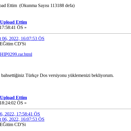
load Ettim (Okunma Sayısı 113188 defa)
 Upload Ettim
 17:58:41 ÖS »
rt 06, 2022, 16:07:53 ÖS
 EĞitim CD'Si
/CHIP0299.rar.html
 bahsettiğiniz Türkçe Dos versiyonu yüklemenizi bekliyorum.
 Upload Ettim
 18:24:02 ÖS »
 06, 2022, 17:58:41 ÖS
rt 06, 2022, 16:07:53 ÖS
 EĞitim CD'Si