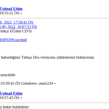
 Upload Ettim
 19:55:51 ÖS »
 06, 2022, 17:58:41 ÖS
rt 06, 2022, 16:07:53 ÖS
Türkçe EĞitim CD'Si
/CHIP0299.rar.html
 bahsettiğiniz Türkçe Dos versiyonu yüklemenizi bekliyorum.
yarayabilir
 19:59:42 ÖS Gönderen: onair234
»
 Upload Ettim
 19:57:45 ÖS »
 linkte bulabilirler