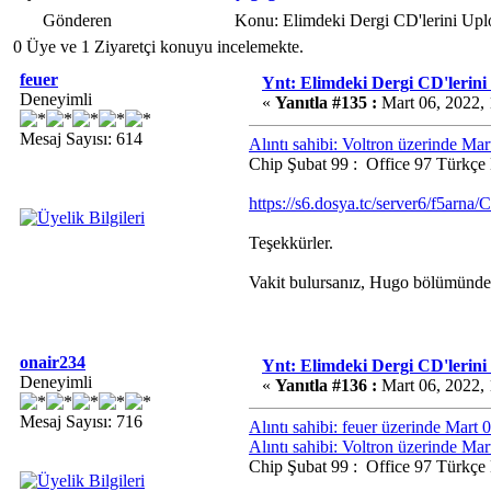
Gönderen
Konu: Elimdeki Dergi CD'lerini Up
0 Üye ve 1 Ziyaretçi konuyu incelemekte.
feuer
Ynt: Elimdeki Dergi CD'lerini
Deneyimli
«
Yanıtla #135 :
Mart 06, 2022,
Mesaj Sayısı: 614
Alıntı sahibi: Voltron üzerinde Ma
Chip Şubat 99 : Office 97 Türkçe
https://s6.dosya.tc/server6/f5arna
Teşekkürler.
Vakit bulursanız, Hugo bölümünde
onair234
Ynt: Elimdeki Dergi CD'lerini
Deneyimli
«
Yanıtla #136 :
Mart 06, 2022,
Mesaj Sayısı: 716
Alıntı sahibi: feuer üzerinde Mart
Alıntı sahibi: Voltron üzerinde Ma
Chip Şubat 99 : Office 97 Türkçe