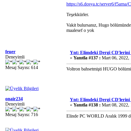
https://s6.dosya.tc/server6/f5arna
Teşekkürler.
Vakit bulursanız, Hugo bölümünde
maalesef o yok
feuer
Ynt: Elimdeki Dergi CD'lerini
Deneyimli
«
Yanıtla #137 :
Mart 06, 2022,
Mesaj Sayısı: 614
Voltron bahsetmişti HUGO bölüm
onair234
Ynt: Elimdeki Dergi CD'lerini
Deneyimli
«
Yanıtla #138 :
Mart 08, 2022,
Mesaj Sayısı: 716
Elinde PC WORLD Aralık 1999 der