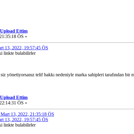
 Upload Ettim
 21:35:18 ÖS »
art 13, 2022, 19:57:45 ÖS
 linkte bulabilirler
siz yönetiyorsanız telif hakkı nedeniyle marka sahipleri tarafından bir 
 Upload Ettim
 22:14:31 ÖS »
de Mart 13, 2022, 21:35:18 ÖS
art 13, 2022, 19:57:45 ÖS
 linkte bulabilirler