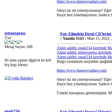
https://www.hugooyunlari.com/
Siteyi siz mi yönetiyorsunuz? Eğer 
Hayır ben yönetmiyorum. Sadece b
retroexpress
Ynt: Elimdeki Dergi CD'lerini
Üye
«
Yanıtla #143 :
Mart 13, 2022,
Mesaj Sayısı: 206
Alıntı sahibi: onair234 üzerinde M
Alıntı sahibi: retroexpress üzerin
Alıntı sahibi: onair234 üzerinde M
Hr zmn yşmnz dğştrck br krrl
Hugo oyunlarını arayanlar aşağıdaki
krş krşy klrsnz.
https://www.hugooyunlari.com/
Siteyi siz mi yönetiyorsunuz? Eğer 
Hayır ben yönetmiyorum. Sadece b
Üstteki mesajınızı görmemiştim. M
onair234
Ynt: Elimdeki Dergi CD'lerini