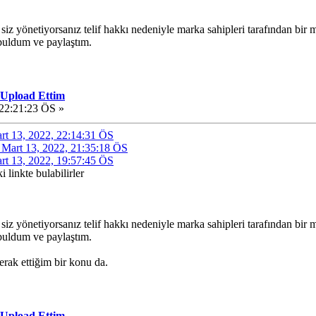
siz yönetiyorsanız telif hakkı nedeniyle marka sahipleri tarafından bir 
uldum ve paylaştım.
 Upload Ettim
 22:21:23 ÖS »
art 13, 2022, 22:14:31 ÖS
de Mart 13, 2022, 21:35:18 ÖS
art 13, 2022, 19:57:45 ÖS
 linkte bulabilirler
siz yönetiyorsanız telif hakkı nedeniyle marka sahipleri tarafından bir 
uldum ve paylaştım.
erak ettiğim bir konu da.
 Upload Ettim