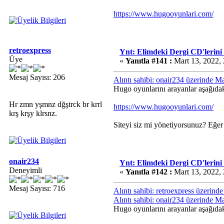
https://www.hugooyunlari.com/
retroexpress
Ynt: Elimdeki Dergi CD'lerini
Üye
«
Yanıtla #141 :
Mart 13, 2022,
Mesaj Sayısı: 206
Alıntı sahibi: onair234 üzerinde M
Hugo oyunlarını arayanlar aşağıdaki
Hr zmn yşmnz dğştrck br krrl
https://www.hugooyunlari.com/
krş krşy klrsnz.
Siteyi siz mi yönetiyorsunuz? Eğer 
onair234
Ynt: Elimdeki Dergi CD'lerini
Deneyimli
«
Yanıtla #142 :
Mart 13, 2022,
Mesaj Sayısı: 716
Alıntı sahibi: retroexpress üzerin
Alıntı sahibi: onair234 üzerinde M
Hugo oyunlarını arayanlar aşağıdaki