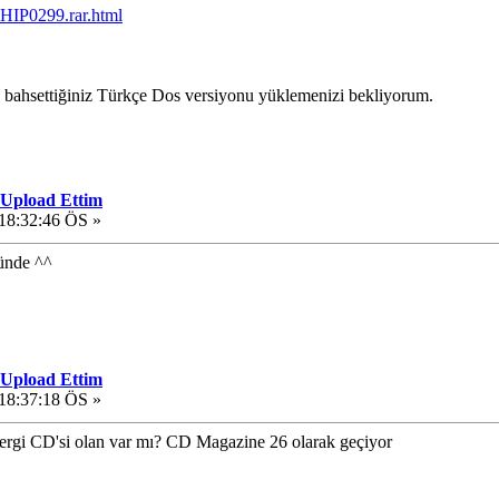
/CHIP0299.rar.html
 bahsettiğiniz Türkçe Dos versiyonu yüklemenizi bekliyorum.
 Upload Ettim
 18:32:46 ÖS »
ünde ^^
 Upload Ettim
 18:37:18 ÖS »
gi CD'si olan var mı? CD Magazine 26 olarak geçiyor