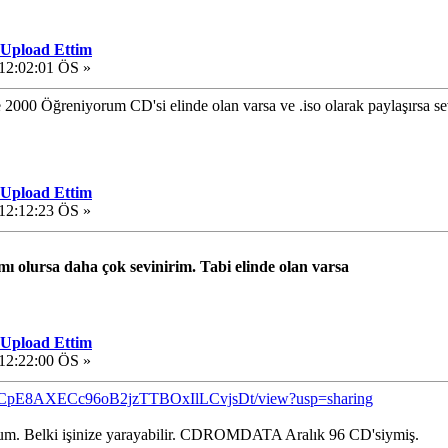
 Upload Ettim
 12:02:01 ÖS »
00 Öğreniyorum CD'si elinde olan varsa ve .iso olarak paylaşırsa se
 Upload Ettim
 12:12:23 ÖS »
ı olursa daha çok sevinirim. Tabi elinde olan varsa
 Upload Ettim
 12:22:00 ÖS »
d/1yFCpE8AXECc96oB2jzTTBOxIlLCvjsDt/view?usp=sharing
ldum. Belki işinize yarayabilir. CDROMDATA Aralık 96 CD'siymiş.