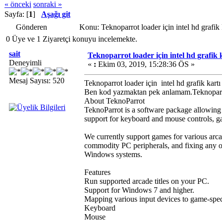
« önceki
sonraki »
Sayfa: [
1
]
Aşağı git
Gönderen
Konu: Teknoparrot loader için intel hd grafik
0 Üye ve 1 Ziyaretçi konuyu incelemekte.
sait
Teknoparrot loader için intel hd grafik 
Deneyimli
«
:
Ekim 03, 2019, 15:28:36 ÖS »
Mesaj Sayısı: 520
Teknoparrot loader için intel hd grafik kartı
Ben kod yazmaktan pek anlamam.Teknoparrot 
About TeknoParrot
TeknoParrot is a software package allowing 
support for keyboard and mouse controls, g
We currently support games for various arc
commodity PC peripherals, and fixing any ot
Windows systems.
Features
Run supported arcade titles on your PC.
Support for Windows 7 and higher.
Mapping various input devices to game-speci
Keyboard
Mouse