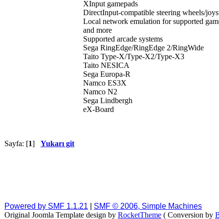
XInput gamepads
DirectInput-compatible steering wheels/joys
Local network emulation for supported gam
and more
Supported arcade systems
Sega RingEdge/RingEdge 2/RingWide
Taito Type-X/Type-X2/Type-X3
Taito NESICA
Sega Europa-R
Namco ES3X
Namco N2
Sega Lindbergh
eX-Board
Sayfa: [
1
]
Yukarı git
Powered by SMF 1.1.21
|
SMF © 2006, Simple Machines
Original Joomla Template design by
RocketTheme
( Conversion by
B