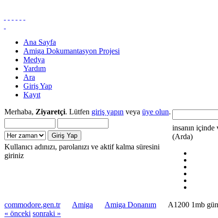
Ana Sayfa
Amiga Dokumantasyon Projesi
Medya
Yardım
Ara
Giriş Yap
Kayıt
Merhaba,
Ziyaretçi
. Lütfen
giriş yapın
veya
üye olun
.
insanın içinde 
(Arda)
Kullanıcı adınızı, parolanızı ve aktif kalma süresini
giriniz
commodore.gen.tr
Amiga
Amiga Donanım
A1200 1mb günc
« önceki
sonraki »