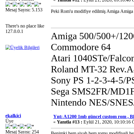
Mesaj Sayısı: 5.153
Peki Rom'u modifiye edilmiş Amiga Amiga
There's no place like
127.0.0.1
Amiga 500/500+/120
Commodore 64
Atari 1040STe/Falco
Roland MT-32 Rev.
Sony PS 1-2-3-4-5/
Sega SMS2FR/MD1F
Nintendo NES/SN
ekalkici
Ynt: A1200 1mb güncel custom rom , B
Üye
«
Yanıtla #13 :
Eylül 21, 2020, 10:10:16
Mesaj Sayısı: 254
Benimki hem siyah hem romu modifiyeli hem