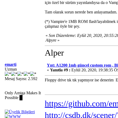
için özel bir sürüm yayınlandıysa da o Vampir
Tam olarak sorun nerede ben anlayamadım.
(*) Vampire'e 1MB ROM flash'layabilmek iç
çalışmaz öyle bir şey.
«
Son Düzenleme: Eylül 20, 2020, 20:55:
Alpyre
»
Alper
emarti
Ynt: A1200 1mb güncel custom rom , B
Uzman
«
Yanıtla #9 :
Eylül 20, 2020, 19:38:35 Ö
Mesaj Sayısı: 2.592
Floppy drive tık tık yapmıyor ise denerim
El
Only Amiga Makes It
Possible █
https://github.com/em
http://csdb.dk/scene