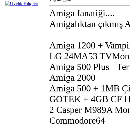
Amiga fanatiği....
Amigalıktan çıkmış Am
Amiga 1200 + Vampi
LG 24MA53 TVMoni
Amiga 500 Plus +Te
Amiga 2000
Amiga 500 + 1MB Çip
GOTEK + 4GB CF 
2 Casper M989A Mon
Commodore64