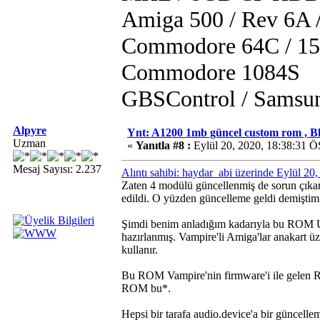
Amiga 500 / Rev 6A
Commodore 64C / 15
Commodore 1084S
GBSControl / Samsu
Alpyre
Ynt: A1200 1mb güncel custom rom , B
Uzman
«
Yanıtla #8 :
Eylül 20, 2020, 18:38:31 Ö
Mesaj Sayısı: 2.237
Alıntı sahibi: haydar_abi üzerinde Eylül 20
Zaten 4 modülü güncellenmiş de sorun çıkara
edildi. O yüzden güncelleme geldi demiştim. 
Şimdi benim anladığım kadarıyla bu ROM U
hazırlanmış. Vampire'li Amiga'lar anakart ü
kullanır.
Bu ROM Vampire'nin firmware'i ile gelen R
ROM bu*.
Hepsi bir tarafa audio.device'a bir güncell