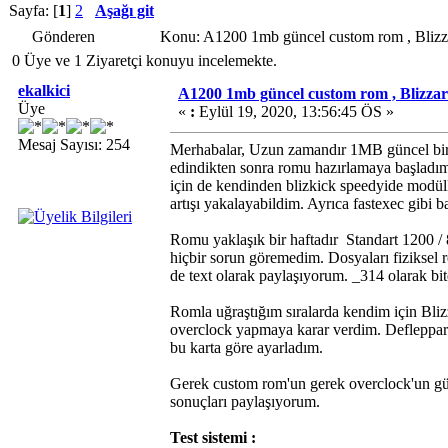
Sayfa: [
1
]
2
Aşağı git
Gönderen
Konu: A1200 1mb güncel custom rom , Bliz
0 Üye ve 1 Ziyaretçi konuyu incelemekte.
ekalkici
A1200 1mb güncel custom rom , Blizza
Üye
«
:
Eylül 19, 2020, 13:56:45 ÖS »
Mesaj Sayısı: 254
Merhabalar, Uzun zamandır 1MB güncel bir c
edindikten sonra romu hazırlamaya başladım
için de kendinden blizkick speedyide modüll
artışı yakalayabildim. Ayrıca fastexec gibi
Romu yaklaşık bir haftadır Standart 1200 
hiçbir sorun göremedim. Dosyaları fiziksel 
de text olarak paylaşıyorum. _314 olarak bit
Romla uğraştığım sıralarda kendim için Bli
overclock yapmaya karar verdim. Defleppard 
bu karta göre ayarladım.
Gerek custom rom'un gerek overclock'un günl
sonuçları paylaşıyorum.
Test sistemi :