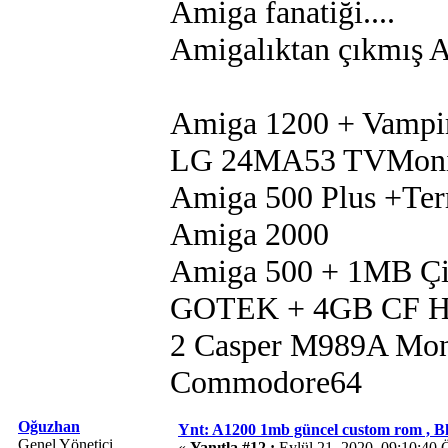
Amiga fanatiği....
Amigalıktan çıkmış Am
Amiga 1200 + Vampi
LG 24MA53 TVMoni
Amiga 500 Plus +Te
Amiga 2000
Amiga 500 + 1MB Çip
GOTEK + 4GB CF 
2 Casper M989A Mon
Commodore64
Oğuzhan
Ynt: A1200 1mb güncel custom rom , B
Genel Yönetici
«
Yanıtla #12 :
Eylül 21, 2020, 09:10:40