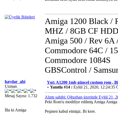
Amiga 1200 Black /
MHZ / 8GB CF HDD /
Amiga 500 / Rev 6A
Commodore 64C / 15
Commodore 1084S
GBSControl / Samsu
haydar_abi
Ynt: A1200 1mb güncel custom rom , B
Uzman
«
Yanıtla #14 :
Eylül 21, 2020, 12:24:35 
Mesaj Sayısı: 1.732
Alıntı sahibi: Oğuzhan üzerinde Eylül 21,
Peki Rom'u modifiye edilmiş Amiga Amiga
İlla ki Amiga
Peşinen kabul etmişiz. Bi kere.