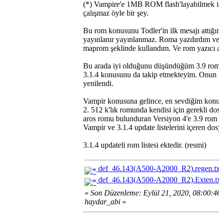
(*) Vampire'e 1MB ROM flash'layabilmek iç
çalışmaz öyle bir şey.
Bu rom konusunu Todler'in ilk mesajı attığın
yayınlanır yayınlanmaz. Roma yazdırdım ve 
maprom şeklinde kullandım. Ve rom yazıcı 
Bu arada iyi olduğunu düşündüğüm 3.9 romu
3.1.4 konusunu da takip etmekteyim. Onun upd
yenilendi.
Vampir konusuna gelince, en sevdiğim konu.
2. 512 k'lık romunda kendisi için gerekli do
aros romu bulunduran Versiyon 4'e 3.9 rom at
Vampir ve 3.1.4 update listelerini içeren d
3.1.4 updateli rom listesi ektedir. (resmi)
def_46.143(A500-A2000_R2).regen.tx
def_46.143(A500-A2000_R2).Exten.t
«
Son Düzenleme: Eylül 21, 2020, 08:00:
haydar_abi
»