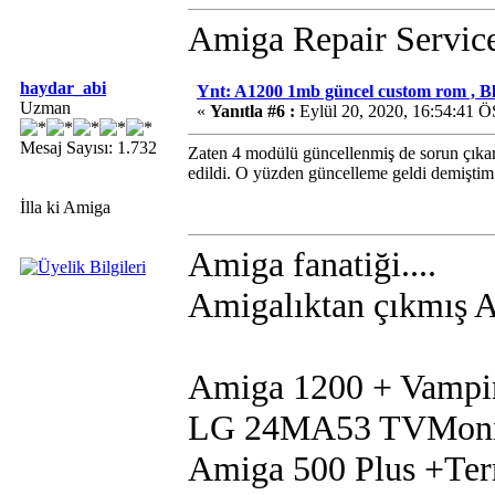
Amiga Repair Servic
haydar_abi
Ynt: A1200 1mb güncel custom rom , B
Uzman
«
Yanıtla #6 :
Eylül 20, 2020, 16:54:41 Ö
Mesaj Sayısı: 1.732
Zaten 4 modülü güncellenmiş de sorun çıkara
edildi. O yüzden güncelleme geldi demiştim. 
İlla ki Amiga
Amiga fanatiği....
Amigalıktan çıkmış Am
Amiga 1200 + Vampi
LG 24MA53 TVMoni
Amiga 500 Plus +Te