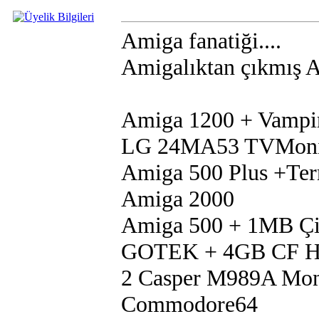
Amiga fanatiği....
Amigalıktan çıkmış Am
Amiga 1200 + Vampi
LG 24MA53 TVMoni
Amiga 500 Plus +Te
Amiga 2000
Amiga 500 + 1MB Çip
GOTEK + 4GB CF 
2 Casper M989A Mon
Commodore64