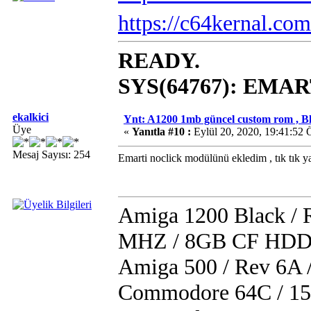
https://c64kernal.com
READY.
SYS(64767): EMAR
ekalkici
Ynt: A1200 1mb güncel custom rom , B
Üye
«
Yanıtla #10 :
Eylül 20, 2020, 19:41:52 
Mesaj Sayısı: 254
Emarti noclick modülünü ekledim , tık tık 
Amiga 1200 Black /
MHZ / 8GB CF HDD /
Amiga 500 / Rev 6A
Commodore 64C / 15