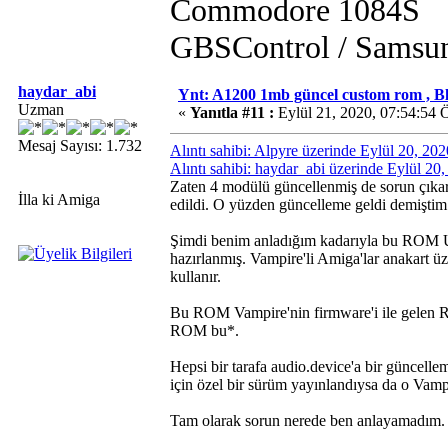
Commodore 1084S
GBSControl / Samsu
haydar_abi
Ynt: A1200 1mb güncel custom rom , B
Uzman
«
Yanıtla #11 :
Eylül 21, 2020, 07:54:54
Mesaj Sayısı: 1.732
Alıntı sahibi: Alpyre üzerinde Eylül 20, 20
Alıntı sahibi: haydar_abi üzerinde Eylül 20
Zaten 4 modülü güncellenmiş de sorun çıkara
İlla ki Amiga
edildi. O yüzden güncelleme geldi demiştim. 
Şimdi benim anladığım kadarıyla bu ROM U
hazırlanmış. Vampire'li Amiga'lar anakart ü
kullanır.
Bu ROM Vampire'nin firmware'i ile gelen R
ROM bu*.
Hepsi bir tarafa audio.device'a bir güncell
için özel bir sürüm yayınlandıysa da o Vampir
Tam olarak sorun nerede ben anlayamadım.