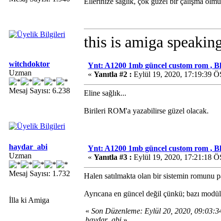
Ellerinize sağlık, çok güzel bir çalışma olmu
this is amiga speaking
witchdoktor
Ynt: A1200 1mb güncel custom rom , B
Uzman
«
Yanıtla #2 :
Eylül 19, 2020, 17:19:39 Ö
Mesaj Sayısı: 6.238
Eline sağlık...
Birileri ROM'a yazabilirse güzel olacak.
haydar_abi
Ynt: A1200 1mb güncel custom rom , B
Uzman
«
Yanıtla #3 :
Eylül 19, 2020, 17:21:18 Ö
Mesaj Sayısı: 1.732
Halen satılmakta olan bir sistemin romunu
Ayrıcana en güncel değil çünkü; bazı modülle
İlla ki Amiga
«
Son Düzenleme: Eylül 20, 2020, 09:03:
haydar_abi
»