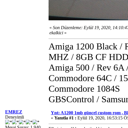
«
Son Düzenleme: Eylül 19, 2020, 14:10:
ekalkici
»
Amiga 1200 Black /
MHZ / 8GB CF HDD /
Amiga 500 / Rev 6A
Commodore 64C / 15
Commodore 1084S
GBSControl / Samsu
EMREZ
Ynt: A1200 1mb güncel custom rom , B
Deneyimli
«
Yanıtla #1 :
Eylül 19, 2020, 16:53:15 Ö
Mesaj Sayısı: 1.940