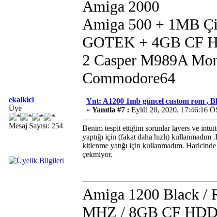
Amiga 2000
Amiga 500 + 1MB Çip
GOTEK + 4GB CF 
2 Casper M989A Mon
Commodore64
ekalkici
Ynt: A1200 1mb güncel custom rom , B
Üye
«
Yanıtla #7 :
Eylül 20, 2020, 17:46:16 Ö
Mesaj Sayısı: 254
Benim tespit ettiğim sorunlar layers ve intu
yaptığı için (fakat daha hızlı) kullanmadım .
kitlenme yatığı için kullanmadım. Haricinde 
çekmiyor.
Amiga 1200 Black /
MHZ / 8GB CF HDD /