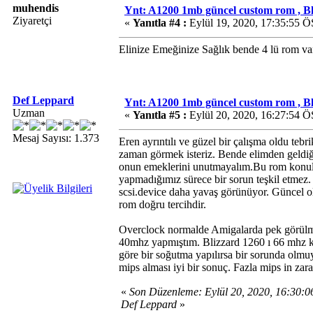
muhendis
Ynt: A1200 1mb güncel custom rom , B
Ziyaretçi
«
Yanıtla #4 :
Eylül 19, 2020, 17:35:55 Ö
Elinize Emeğinize Sağlık bende 4 lü rom va
Def Leppard
Ynt: A1200 1mb güncel custom rom , B
Uzman
«
Yanıtla #5 :
Eylül 20, 2020, 16:27:54 Ö
Mesaj Sayısı: 1.373
Eren ayrıntılı ve güzel bir çalışma oldu te
zaman görmek isteriz. Bende elimden geldiğ
onun emeklerini unutmayalım.Bu rom konula
yapmadığımız sürece bir sorun teşkil etmez. 
scsi.device daha yavaş görünüyor. Güncel ol
rom doğru tercihdir.
Overclock normalde Amigalarda pek görül
40mhz yapmıştım. Blizzard 1260 ı 66 mhz ku
göre bir soğutma yapılırsa bir sorunda ol
mips alması iyi bir sonuç. Fazla mips in zar
«
Son Düzenleme: Eylül 20, 2020, 16:30:
Def Leppard
»