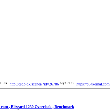
tHUB
My CSDB
|
http://csdb.dk/scener/?id=26786
|
https://c64kernal.com
 rom , Blizzard 1230 Overclock , Benchmark