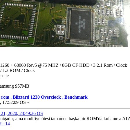
TF1260 + 68060 Rev5 @75 MHZ / 8GB CF HDD / 3.2.1 Rom / Clock
/ 1.3 ROM / Clock
sette
 Samsung 957MB
 rom , Blizzard 1230 Overclock , Benchmark
, 17:52:09 ÖS »
ül 21, 2020, 23:49:36 ÖS
gadır; ama modifiye ötesi tamamen başka bir ROM'da kullanırsa ATAR
?t=14