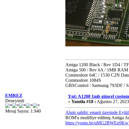
Amiga 1200 Black / Rev 1D4 / 
Amiga 500 / Rev 6A / 1MB RAM 
Commodore 64C / 1530 C2N Data
Commodore 1084S
GBSControl / Samsung 793DF /
EMREZ
Ynt: A1200 1mb güncel custom
Deneyimli
«
Yanıtla #18 :
Ağustos 27, 2023
Mesaj Sayısı: 1.940
Alıntı sahibi: emarti üzerinde Eyl
ROM'u modifiye edilmiş Amiga Ami
https://youtu.be/qMG2BWEq9Kw