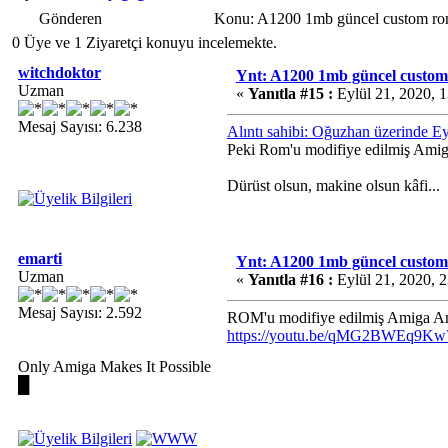
Gönderen
Konu: A1200 1mb güncel custom rom
0 Üye ve 1 Ziyaretçi konuyu incelemekte.
witchdoktor
Ynt: A1200 1mb güncel custom
Uzman
«
Yanıtla #15 :
Eylül 21, 2020, 
Mesaj Sayısı: 6.238
Alıntı sahibi: Oğuzhan üzerinde E
Peki Rom'u modifiye edilmiş Ami
Dürüst olsun, makine olsun kâfi...
emarti
Ynt: A1200 1mb güncel custom
Uzman
«
Yanıtla #16 :
Eylül 21, 2020, 
Mesaj Sayısı: 2.592
ROM'u modifiye edilmiş Amiga Ami
https://youtu.be/qMG2BWEq9Kw
Only Amiga Makes It Possible
█