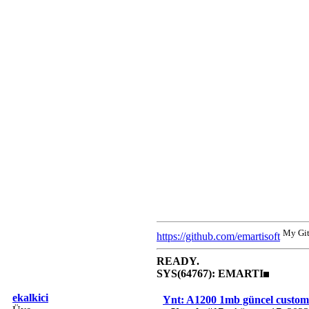
My Gi
https://github.com/emartisoft
READY.
SYS(64767): EMARTI
ekalkici
Ynt: A1200 1mb güncel custom