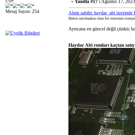
Üye
«
Yanıtla #17 :
Ağustos 17, 2023
Mesaj Sayısı: 254
Alıntı sahibi: haydar_abi üzerinde
Halen satılmakta olan bir sistemin rom
Ayrıcana en güncel değil çünkü; baz
Haydar Abi romları kaçtan satı