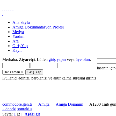
Ana Sayfa
Amiga Dokumantasyon Projesi
Medya
Yardım
Ara
Giriş Yap
Kayıt
Merhaba,
Ziyaretçi
. Lütfen
giriş yapın
veya
üye olun
.
insanın içi
Kullanıcı adınızı, parolanızı ve aktif kalma süresini giriniz
commodore.gen.tr
Amiga
Amiga Donanım
A1200 1mb günc
« önceki
sonraki »
Sayfa:
1
[
2
]
Aşağı git