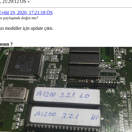
, 21:29:12 ÖS »
 Eylül 19, 2020, 17:21:18 ÖS
unu paylaşmak doğru mu?
ı modüller için update çıktı.
yosun ?