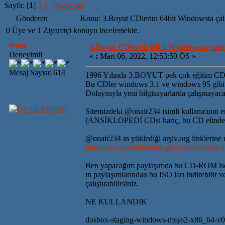
Sayfa: [
1
]
2
3
Aşağı git
Gönderen
Konu: 3.Boyut CDlerini 64bit Windowsta çal
0 Üye ve 1 Ziyaretçi konuyu incelemekte.
feuer
3.Boyut CDlerini 64bit Windowsta çalış
Deneyimli
«
:
Mart 06, 2022, 12:53:50 ÖS »
Mesaj Sayısı: 614
1996 Yılında 3.BOYUT pek çok eğitim CDs
Bu CDler windows 3.1 ve windows 95 gibi 16bi
Dolayısıyla yeni bilgisayarlarda çalışmayaca
Sitemizdeki @onair234 isimli kullanıcının 
(ANSİKLOPEDİ CDsi hariç, bu CD elinde ola
@onair234 ın yüklediği arşiv.org linklerine u
https://www.commodore.gen.tr/forum/inde
Ben yapacağım paylaşımda bu CD-ROM isola
ın paylaşımlarından bu ISO ları indirebilir 
çalıştırabilirsiniz.
NE KULLANDIK
dosbox-staging-windows-msys2-x86_64-v0