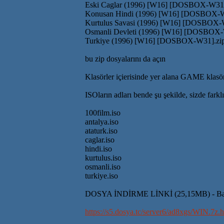
Eski Caglar (1996) [W16] [DOSBOX-W31]
Konusan Hindi (1996) [W16] [DOSBOX-W
Kurtulus Savasi (1996) [W16] [DOSBOX-
Osmanli Devleti (1996) [W16] [DOSBOX-
Turkiye (1996) [W16] [DOSBOX-W31].zi
bu zip dosyalarını da açın
Klasörler içierisinde yer alana GAME klasör
ISOların adları bende şu şekilde, sizde farklı
100film.iso
antalya.iso
ataturk.iso
caglar.iso
hindi.iso
kurtulus.iso
osmanli.iso
turkiye.iso
DOSYA İNDİRME LİNKİ (25,15MB) - BatToEx
https://s5.dosya.tc/server6/ad8xgs/WIN.7z.