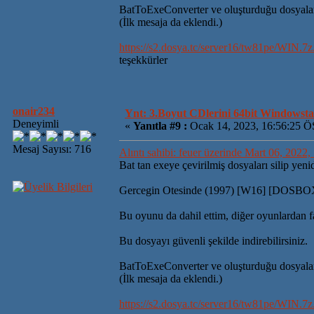
BatToExeConverter ve oluşturduğu dosyala
(İlk mesaja da eklendi.)
https://s2.dosya.tc/server16/tw81pe/WIN.7z
teşekkürler
onair234
Ynt: 3.Boyut CDlerini 64bit Windowsta 
Deneyimli
«
Yanıtla #9 :
Ocak 14, 2023, 16:56:25 Ö
Mesaj Sayısı: 716
Alıntı sahibi: feuer üzerinde Mart 06, 2022
Bat tan exeye çevirilmiş dosyaları silip yen
Gercegin Otesinde (1997) [W16] [DOSB
Bu oyunu da dahil ettim, diğer oyunlardan f
Bu dosyayı güvenli şekilde indirebilirsiniz.
BatToExeConverter ve oluşturduğu dosyala
(İlk mesaja da eklendi.)
https://s2.dosya.tc/server16/tw81pe/WIN.7z