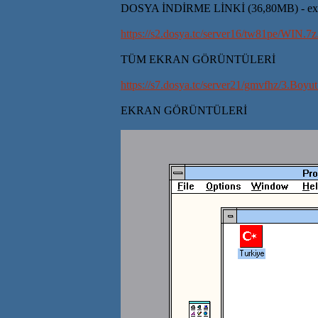
DOSYA İNDİRME LİNKİ (36,80MB) - exe çalı
https://s2.dosya.tc/server16/tw81pe/WIN.7z
TÜM EKRAN GÖRÜNTÜLERİ
https://s7.dosya.tc/server21/gmvfhz/3.Boyut
EKRAN GÖRÜNTÜLERİ