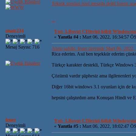
Teknik soruları özel mesajla değil forum ara
...
onair234
Ynt: 3.Boyut CDlerini 64bit Windowsta 
Deneyimli
«
Yanıtla #4 :
Mart 06, 2022, 16:34:57 Ö
Mesaj Sayısı: 716
Alıntı sahibi: feuer üzerinde Mart 06, 2022
Rica ederim. Asıl ben teşekkür ederim çün
Türkçe karakter destekli, Türkçe Windows 3.
Çözümü vardır şüphesiz ama ilgilenenleri 
Diğer 16bit windows 3.1 oyunları için de kul
hepsini çalıştırdım ama Konuşan Hindi ve Es
feuer
Ynt: 3.Boyut CDlerini 64bit Windowsta 
Deneyimli
«
Yanıtla #5 :
Mart 06, 2022, 18:02:47 Ö