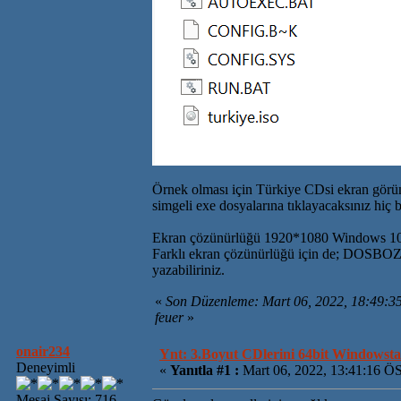
Örnek olması için Türkiye CDsi ekran görünt
simgeli exe dosyalarına tıklayacaksınız hiç b
Ekran çözünürlüğü 1920*1080 Windows 10 ve 
Farklı ekran çözünürlüğü için de; DOSBO
yazabiliriniz.
«
Son Düzenleme: Mart 06, 2022, 18:49:3
feuer
»
onair234
Ynt: 3.Boyut CDlerini 64bit Windowsta 
Deneyimli
«
Yanıtla #1 :
Mart 06, 2022, 13:41:16 Ö
Mesaj Sayısı: 716