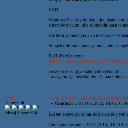
EXIT
Windows Security bunları arka planda kod çalı
sistem dosyalarını bile sildirebilir karşı tarafa
exe lerin yanında yer alan dosbox.bat virüslü 
Simgeler de zaten paylaşımın içinde, simgel
BatToExeConverter
https://s7.dosya.tc/server21/9lqdv6/BatToE
o exeleri de silip yeniden yükleyebilirim.
Tavsiyeniz için teşekkürler. Zaman bulursam
feuer
Ynt: 3.Boyut CDlerini 64bit Windowsta 
Deneyimli
«
Yanıtla #7 :
Mart 06, 2022, 18:46:16 Ö
Mesaj Sayısı: 614
Bat tan exeye çevirilmiş dosyaları silip yen
Gercegin Otesinde (1997) [W16] [DOSB