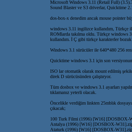
Microsoft Windows 3.11 (Retail Full) (3.5).
Sound Blaster ve S3 driverlar, Quicktime 2.
dos-box-x denedim ancak mouse pointer büy
windows 3.11 ingilizce kullandım, Türkçe il
ROMlarda takılma oldu. Türkçe windows 3.1 
kullandım. İ Ç gibi türkçe karakterler bozuk 
Windows 3.1 sürücüler ile 640*480 256 renk 
Quicktime windows 3.1 için son versiyonu
ISO lar otomatik olarak mount edilmiş şeki
direk D sürücüsünden çalıştıryor.
Tüm dosbox ve windows 3.1 ayarları yapılm
tıklamanız yeterli olacak.
Öncelikle verdiğim linkten 25mblık dosyayı 
çıkacak;
100 Turk Filmi (1996) [W16] [DOSBOX-W
Antalya (1996) [W16] [DOSBOX-W31].zi
Ataturk (1996) [W16] [DOSBOX-W31].zi