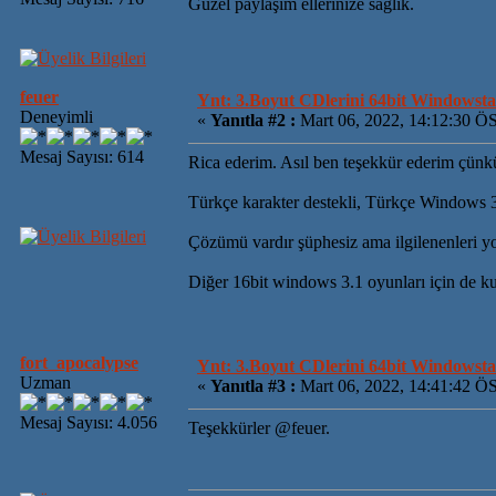
Güzel paylaşım ellerinize sağlık.
feuer
Ynt: 3.Boyut CDlerini 64bit Windowsta 
Deneyimli
«
Yanıtla #2 :
Mart 06, 2022, 14:12:30 Ö
Mesaj Sayısı: 614
Rica ederim. Asıl ben teşekkür ederim çün
Türkçe karakter destekli, Türkçe Windows 3.
Çözümü vardır şüphesiz ama ilgilenenleri 
Diğer 16bit windows 3.1 oyunları için de kul
fort_apocalypse
Ynt: 3.Boyut CDlerini 64bit Windowsta 
Uzman
«
Yanıtla #3 :
Mart 06, 2022, 14:41:42 Ö
Mesaj Sayısı: 4.056
Teşekkürler @feuer.