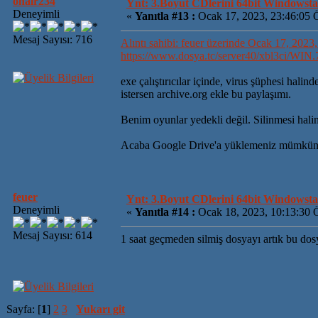
onair234
Ynt: 3.Boyut CDlerini 64bit Windowsta 
Deneyimli
«
Yanıtla #13 :
Ocak 17, 2023, 23:46:05 
Mesaj Sayısı: 716
Alıntı sahibi: feuer üzerinde Ocak 17, 2023
https://www.dosya.tc/server40/xbl3ci/WIN.
exe çalıştırıcılar içinde, virus şüphesi halinde
istersen archive.org ekle bu paylaşımı.
Benim oyunlar yedekli değil. Silinmesi hali
Acaba Google Drive'a yüklemeniz mümkün
feuer
Ynt: 3.Boyut CDlerini 64bit Windowsta 
Deneyimli
«
Yanıtla #14 :
Ocak 18, 2023, 10:13:30
Mesaj Sayısı: 614
1 saat geçmeden silmiş dosyayı artık bu do
Sayfa: [
1
]
2
3
Yukarı git