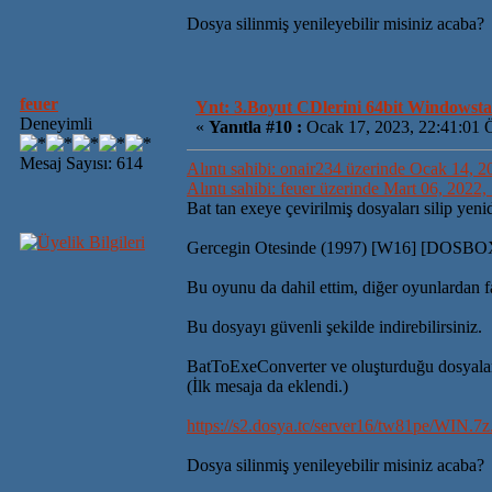
Dosya silinmiş yenileyebilir misiniz acaba?
feuer
Ynt: 3.Boyut CDlerini 64bit Windowsta 
Deneyimli
«
Yanıtla #10 :
Ocak 17, 2023, 22:41:01 
Mesaj Sayısı: 614
Alıntı sahibi: onair234 üzerinde Ocak 14, 
Alıntı sahibi: feuer üzerinde Mart 06, 2022
Bat tan exeye çevirilmiş dosyaları silip yen
Gercegin Otesinde (1997) [W16] [DOSB
Bu oyunu da dahil ettim, diğer oyunlardan f
Bu dosyayı güvenli şekilde indirebilirsiniz.
BatToExeConverter ve oluşturduğu dosyala
(İlk mesaja da eklendi.)
https://s2.dosya.tc/server16/tw81pe/WIN.7z
Dosya silinmiş yenileyebilir misiniz acaba?