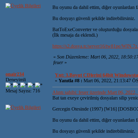
Bu oyunu da dahil ettim, diğer oyunlardan f
Bu dosyayı güvenli şekilde indirebilirsiniz.
BatToExeConverter ve oluşturduğu dosyala
(İlk mesaja da eklendi.)
https://s2.dosya.tc/server16/tw81pe/WIN.7z
«
Son Düzenleme: Mart 06, 2022, 18:50:1
feuer
»
onair234
Ynt: 3.Boyut CDlerini 64bit Windowsta 
Deneyimli
«
Yanıtla #8 :
Mart 06, 2022, 21:13:47 Ö
Mesaj Sayısı: 716
Alıntı sahibi: feuer üzerinde Mart 06, 2022
Bat tan exeye çevirilmiş dosyaları silip yen
Gercegin Otesinde (1997) [W16] [DOSB
Bu oyunu da dahil ettim, diğer oyunlardan f
Bu dosyayı güvenli şekilde indirebilirsiniz.