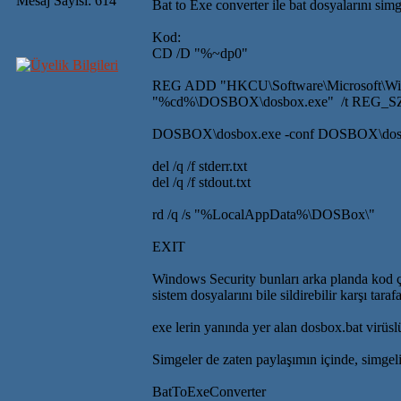
Mesaj Sayısı: 614
Bat to Exe converter ile bat dosyalarını sim
Kod:
CD /D "%~dp0"
REG ADD "HKCU\Software\Microsoft\Win
"%cd%\DOSBOX\dosbox.exe" /t REG_S
DOSBOX\dosbox.exe -conf DOSBOX\dosbo
del /q /f stderr.txt
del /q /f stdout.txt
rd /q /s "%LocalAppData%\DOSBox\"
EXIT
Windows Security bunları arka planda kod çalı
sistem dosyalarını bile sildirebilir karşı tarafa
exe lerin yanında yer alan dosbox.bat virüslü 
Simgeler de zaten paylaşımın içinde, simgel
BatToExeConverter