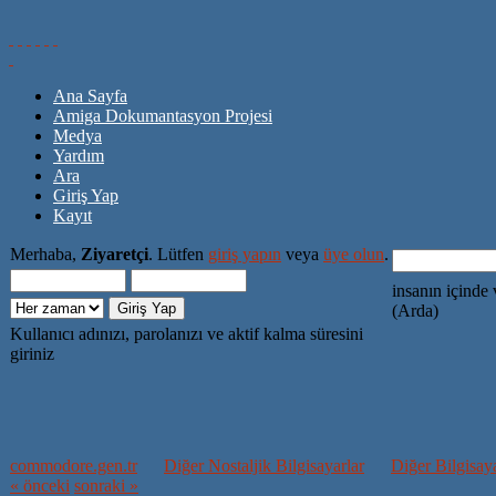
Ana Sayfa
Amiga Dokumantasyon Projesi
Medya
Yardım
Ara
Giriş Yap
Kayıt
Merhaba,
Ziyaretçi
. Lütfen
giriş yapın
veya
üye olun
.
insanın içinde 
(Arda)
Kullanıcı adınızı, parolanızı ve aktif kalma süresini
giriniz
commodore.gen.tr
Diğer Nostaljik Bilgisayarlar
Diğer Bilgisaya
« önceki
sonraki »