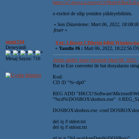
https://s7.dosya.tc/server21/9lqdv6/BatToE
o exeleri de silip yeniden yükleyebilirim.
«
Son Düzenleme: Mart 06, 2022, 18:08:0
feuer
»
onair234
Ynt: 3.Boyut CDlerini 64bit Windowsta 
Deneyimli
«
Yanıtla #6 :
Mart 06, 2022, 18:22:56 Ö
Mesaj Sayısı: 716
Alıntı sahibi: feuer üzerinde Mart 06, 2022
Bat to Exe converter ile bat dosyalarını sim
Kod:
CD /D "%~dp0"
REG ADD "HKCU\Software\Microsoft\Win
"%cd%\DOSBOX\dosbox.exe" /t REG_S
DOSBOX\dosbox.exe -conf DOSBOX\dosbo
del /q /f stderr.txt
del /q /f stdout.txt
rd /q /s "%LocalAppData%\DOSBox\"