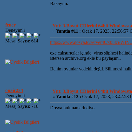
Bakayım.
feuer
Ynt: 3.Boyut CDlerini 64bit Windowsta 
Deneyimli
«
Yanıtla #11 :
Ocak 17, 2023, 22:56:57 
Mesaj Sayısı: 614
https://www.dosya.tc/server40/xbl3ci/WIN.
exe çalıştırıcılar içinde, virus şüphesi halinde
istersen archive.org ekle bu paylaşımı.
Benim oyunlar yedekli değil. Silinmesi hali
onair234
Ynt: 3.Boyut CDlerini 64bit Windowsta 
Deneyimli
«
Yanıtla #12 :
Ocak 17, 2023, 23:42:58 
Mesaj Sayısı: 716
Dosya bulunamadı diyo