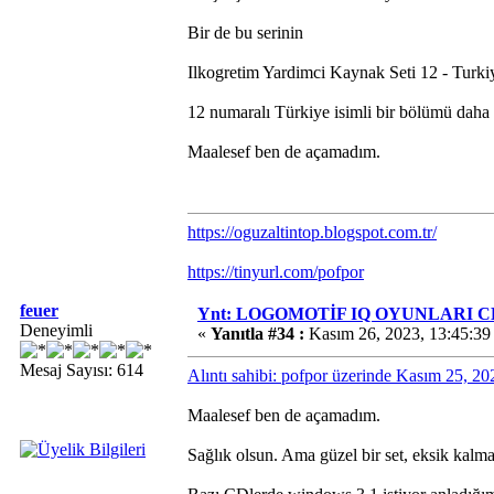
Bir de bu serinin
Ilkogretim Yardimci Kaynak Seti 12 - Turk
12 numaralı Türkiye isimli bir bölümü daha 
Maalesef ben de açamadım.
https://oguzaltintop.blogspot.com.tr/
https://tinyurl.com/pofpor
feuer
Ynt: LOGOMOTİF IQ OYUNLARI CD'
Deneyimli
«
Yanıtla #34 :
Kasım 26, 2023, 13:45:39
Mesaj Sayısı: 614
Alıntı sahibi: pofpor üzerinde Kasım 25, 2
Maalesef ben de açamadım.
Sağlık olsun. Ama güzel bir set, eksik kalma