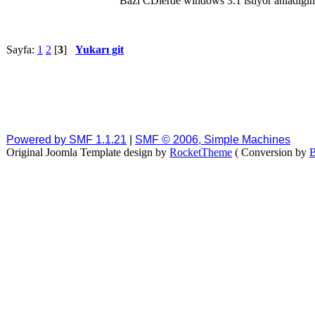
Bazı CDlerde windows 3.1 istiyor anladığım
Sayfa:
1
2
[
3
]
Yukarı git
Powered by SMF 1.1.21
|
SMF © 2006, Simple Machines
Original Joomla Template design by
RocketTheme
( Conversion by
B