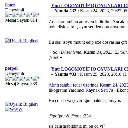
feuer
Ynt: LOGOMOTİF IQ OYUNLARI CD'
Deneyimli
«
Yanıtla #32 :
Kasım 24, 2023, 20:27:05
Mesaj Sayısı: 614
7a - ekonomi bu adresten indirdim. Ancak nr
nolu disk varmış aynı seriden onu arıyorum.
Bu seri isoyu mount edip exe dosyasına çift 
«
Son Düzenleme: Kasım 24, 2023, 23:58
feuer
»
pofpor
Ynt: LOGOMOTİF IQ OYUNLARI CD'
Deneyimli
«
Yanıtla #33 :
Kasım 25, 2023, 20:18:11
Mesaj Sayısı: 739
Alıntı sahibi: feuer üzerinde Kasım 24, 20
Ilkogretim Yardimci Kaynak Seti 7a - Ekon
Bu cd iso ya çevirdiğim halde açılmıyor.
@pofpor & @onair234
siz çalıştırabildiniz mi bu cd yi?