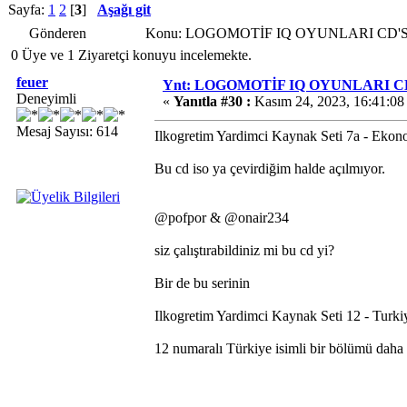
Sayfa:
1
2
[
3
]
Aşağı git
Gönderen
Konu: LOGOMOTİF IQ OYUNLARI CD'Sİ (1
0 Üye ve 1 Ziyaretçi konuyu incelemekte.
feuer
Ynt: LOGOMOTİF IQ OYUNLARI CD'
Deneyimli
«
Yanıtla #30 :
Kasım 24, 2023, 16:41:08
Mesaj Sayısı: 614
Ilkogretim Yardimci Kaynak Seti 7a - Ekon
Bu cd iso ya çevirdiğim halde açılmıyor.
@pofpor & @onair234
siz çalıştırabildiniz mi bu cd yi?
Bir de bu serinin
Ilkogretim Yardimci Kaynak Seti 12 - Turk
12 numaralı Türkiye isimli bir bölümü daha 