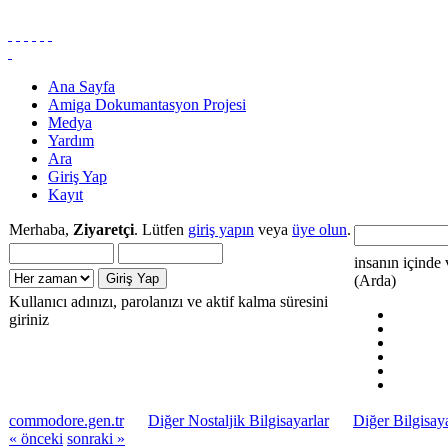
Ana Sayfa
Amiga Dokumantasyon Projesi
Medya
Yardım
Ara
Giriş Yap
Kayıt
Merhaba,
Ziyaretçi
. Lütfen
giriş yapın
veya
üye olun
.
insanın içinde 
(Arda)
Kullanıcı adınızı, parolanızı ve aktif kalma süresini
giriniz
commodore.gen.tr
Diğer Nostaljik Bilgisayarlar
Diğer Bilgisaya
« önceki
sonraki »