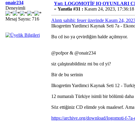
onair234
Ynt: LOGOMOTİF IQ OYUNLARI CD'
Deneyimli
«
Yanıtla #31 :
Kasım 24, 2023, 17:36:18
Mesaj Sayısı: 716
Alıntı sahibi: feuer üzerinde Kasım 24, 20
Ilkogretim Yardimci Kaynak Seti 7a - Ekon
Bu cd iso ya çevirdiğim halde açılmıyor.
@pofpor & @onair234
siz çalıştırabildiniz mi bu cd yi?
Bir de bu serinin
Ilkogretim Yardimci Kaynak Seti 12 - Turk
12 numaralı Türkiye isimli bir bölümü daha 
Söz ettiğiniz CD elimde yok maalesef. Ama I
https://archive.org/download/logomoti-f-7