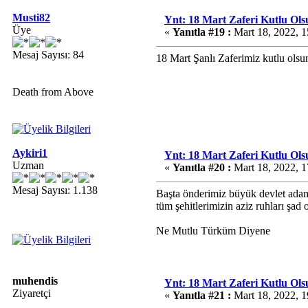
Musti82
Ynt: 18 Mart Zaferi Kutlu Ols
Üye
«
Yanıtla #19 :
Mart 18, 2022, 1
Mesaj Sayısı: 84
18 Mart Şanlı Zaferimiz kutlu olsu
Death from Above
Aykiri1
Ynt: 18 Mart Zaferi Kutlu Ols
Uzman
«
Yanıtla #20 :
Mart 18, 2022, 1
Mesaj Sayısı: 1.138
Başta önderimiz büyük devlet ada
tüm şehitlerimizin aziz ruhları şad 
Ne Mutlu Türküm Diyene
muhendis
Ynt: 18 Mart Zaferi Kutlu Ols
Ziyaretçi
«
Yanıtla #21 :
Mart 18, 2022, 1