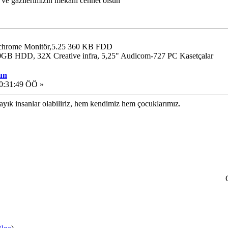
t ve gazilerimizin mekanı cennet olsun
chrome Monitör,5.25 360 KB FDD
 HDD, 32X Creative infra, 5,25" Audicom-727 PC Kasetçalar
un
00:31:49 ÖÖ »
ayık insanlar olabiliriz, hem kendimiz hem çocuklarımız.