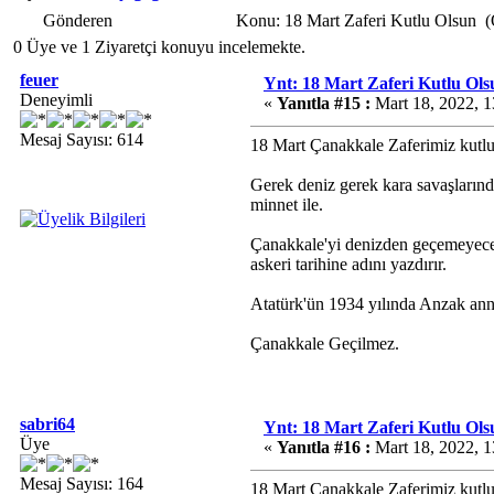
Gönderen
Konu: 18 Mart Zaferi Kutlu Olsun 
0 Üye ve 1 Ziyaretçi konuyu incelemekte.
feuer
Ynt: 18 Mart Zaferi Kutlu Ols
Deneyimli
«
Yanıtla #15 :
Mart 18, 2022, 1
Mesaj Sayısı: 614
18 Mart Çanakkale Zaferimiz kutlu
Gerek deniz gerek kara savaşlarında
minnet ile.
Çanakkale'yi denizden geçemeyeceği
askeri tarihine adını yazdırır.
Atatürk'ün 1934 yılında Anzak ann
Çanakkale Geçilmez.
sabri64
Ynt: 18 Mart Zaferi Kutlu Ols
Üye
«
Yanıtla #16 :
Mart 18, 2022, 1
Mesaj Sayısı: 164
18 Mart Çanakkale Zaferimiz kutlu