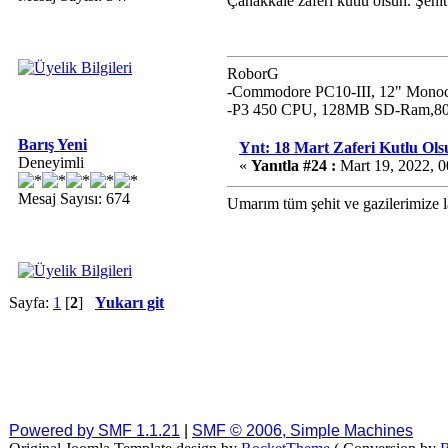
Çanakkale zaferi kutlu olsun. Şehi
RoborG
-Commodore PC10-III, 12" Mono
-P3 450 CPU, 128MB SD-Ram,80GB
Barış Yeni
Ynt: 18 Mart Zaferi Kutlu Ols
Deneyimli
«
Yanıtla #24 :
Mart 19, 2022, 
Mesaj Sayısı: 674
Umarım tüm şehit ve gazilerimize l
Sayfa:
1
[
2
]
Yukarı git
Powered by SMF 1.1.21
|
SMF © 2006, Simple Machines