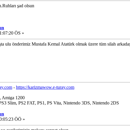
n.Ruhları şad olsun
un
1:07:20 ÖS »
şta ulu önderimiz Mustafa Kemal Atatürk olmak üzere tüm silah arkadaşla
ray.com
-
https://karizmawow.e-turay.com
, Amiga 1200
S3 Slim, PS2 FAT, PS1, PS Vita, Nintendo 3DS, Nintendo 2DS
un
00:05:23 ÖÖ »