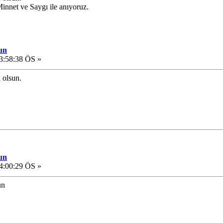
Minnet ve Saygı ile anıyoruz.
un
3:58:38 ÖS »
 olsun.
un
4:00:29 ÖS »
sun