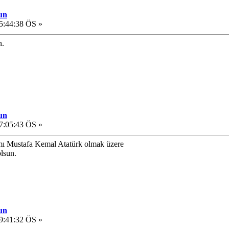
un
5:44:38 ÖS »
n.
un
7:05:43 ÖS »
mı Mustafa Kemal Atatürk olmak üzere
olsun.
un
9:41:32 ÖS »