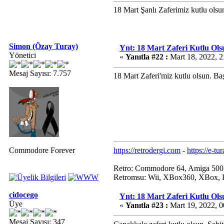
18 Mart Şanlı Zaferimiz kutlu olsu
Simon (Özay Turay)
Ynt: 18 Mart Zaferi Kutlu Ols
Yönetici
«
Yanıtla #22 :
Mart 18, 2022, 2
Mesaj Sayısı: 7.757
18 Mart Zaferi'miz kutlu olsun. Ba
Commodore Forever
https://retrodergi.com
-
https://e-tu
Retro: Commodore 64, Amiga 500
Retromsu: Wii, XBox360, XBox, P
cidocego
Ynt: 18 Mart Zaferi Kutlu Ols
Üye
«
Yanıtla #23 :
Mart 19, 2022, 
Mesaj Sayısı: 347