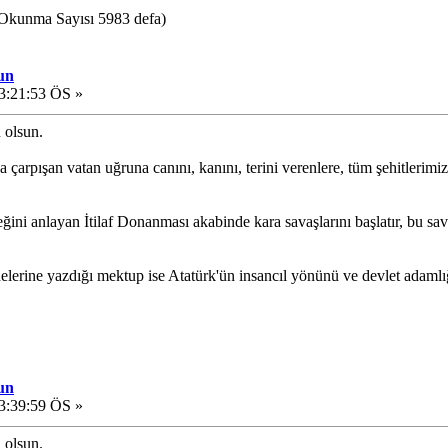
(Okunma Sayısı 5983 defa)
un
3:21:53 ÖS »
 olsun.
 çarpışan vatan uğruna canını, kanını, terini verenlere, tüm şehitlerimi
ni anlayan İtilaf Donanması akabinde kara savaşlarını başlatır, bu s
elerine yazdığı mektup ise Atatürk'ün insancıl yönünü ve devlet adaml
un
3:39:59 ÖS »
 olsun.