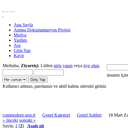
Ana Sayfa
Amiga Dokumantasyon Projesi
Medya
Yardım
Ara
Giriş Yap
Kayıt
Merhaba,
Ziyaretçi
. Lütfen
giriş yapın
veya
üye olun
.
insanın içi
Kullanıcı adınızı, parolanızı ve aktif kalma süresini giriniz
commodore.gen.tr
Genel Kategori
Genel Sohbet
18 Mart Za
« önceki
sonraki »
Sayfa:
1
[
2
]
Aşağı git