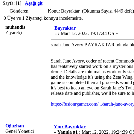
Sayfa: [
1
]
Aşağı git
Gönderen
Konu: Bayraktar (Okunma Sayısı 4449 defa)
0 Üye ve 1 Ziyaretçi konuyu incelemekte.
muhendis
Bayraktar
Ziyaretçi
«
:
Mart 12, 2022, 19:17:44 ÖS »
sarah Jane Avory BAYRAKTAR adında bir oy
Sarah Jane Avory, coder of recent Commodo
has tentatively started work on a mysteriou
drone. Details are minimal as work only star
and the knowledge it’s using the Zeta Wing c
game is completed then all proceeds would go
it’s best to keep an eye on Sarah Jane’s Twit
release date and publisher, we’ll be sure to 
https://fusionrgamer.com/.../sarah-jane-avory
Oğuzhan
Ynt: Bayraktar
Genel Yönetici
«
Yanıtla #1 :
Mart 12, 2022, 19:24:39 Ö