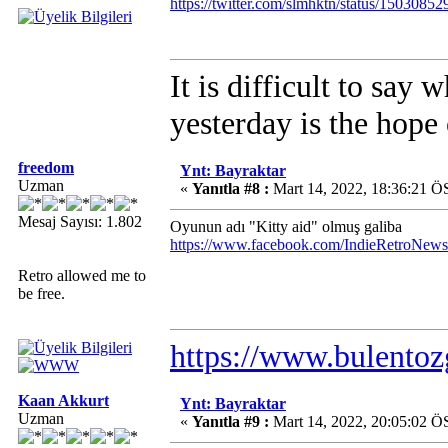
https://twitter.com/slmhktn/status/150308
It is difficult to say 
yesterday is the hope
freedom
Ynt: Bayraktar
Uzman
«
Yanıtla #8 :
Mart 14, 2022, 18:36:21 Ö
Mesaj Sayısı: 1.802
Oyunun adı "Kitty aid" olmuş galiba
https://www.facebook.com/IndieRetroNews
Retro allowed me to
be free.
https://www.bulentoz
Kaan Akkurt
Ynt: Bayraktar
Uzman
«
Yanıtla #9 :
Mart 14, 2022, 20:05:02 Ö