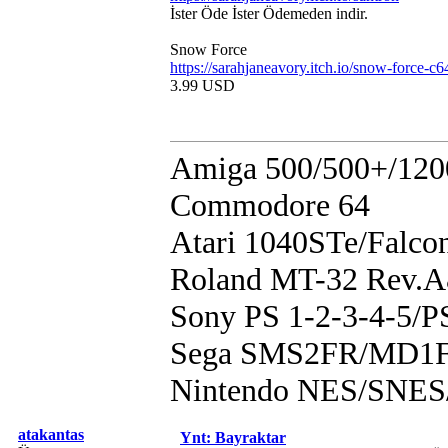
İster Öde İster Ödemeden indir.
Snow Force
https://sarahjaneavory.itch.io/snow-force-c6
3.99 USD
Amiga 500/500+/120
Commodore 64
Atari 1040STe/Falco
Roland MT-32 Rev.
Sony PS 1-2-3-4-5/
Sega SMS2FR/MD1F
Nintendo NES/SN
atakantas
Ynt: Bayraktar