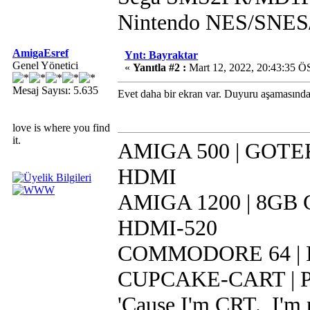
Nintendo NES/SN
AmigaEsref
Ynt: Bayraktar
Genel Yönetici
«
Yanıtla #2 :
Mart 12, 2022, 20:43:35 Ö
Mesaj Sayısı: 5.635
Evet daha bir ekran var. Duyuru aşamasında 
love is where you find
it.
AMIGA 500 | GOTEK 
HDMI
AMIGA 1200 | 8GB CF
HDMI-520
COMMODORE 64 | IR
CUPCAKE-CART | Pi 
'Cause I'm CRT., I'm r