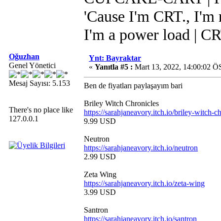
'Cause I'm CRT., I'm r
I'm a power load | C
Oğuzhan
Ynt: Bayraktar
Genel Yönetici
«
Yanıtla #5 :
Mart 13, 2022, 14:00:02 Ö
Mesaj Sayısı: 5.153
Ben de fiyatları paylaşayım bari
Briley Witch Chronicles
There's no place like
https://sarahjaneavory.itch.io/briley-witch-c
127.0.0.1
9.99 USD
Neutron
https://sarahjaneavory.itch.io/neutron
2.99 USD
Zeta Wing
https://sarahjaneavory.itch.io/zeta-wing
3.99 USD
Santron
https://sarahjaneavory.itch.io/santron