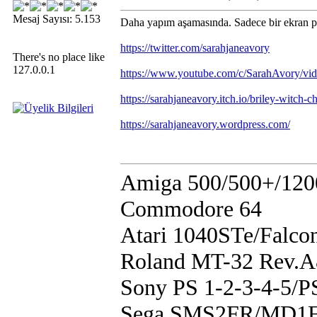
Mesaj Sayısı: 5.153
Daha yapım aşamasında. Sadece bir ekran pa
https://twitter.com/sarahjaneavory
There's no place like
127.0.0.1
https://www.youtube.com/c/SarahAvory/vi
https://sarahjaneavory.itch.io/briley-witch-c
https://sarahjaneavory.wordpress.com/
Amiga 500/500+/120
Commodore 64
Atari 1040STe/Falco
Roland MT-32 Rev.
Sony PS 1-2-3-4-5/
Sega SMS2FR/MD1F