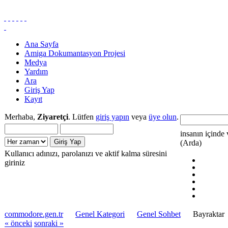
Ana Sayfa
Amiga Dokumantasyon Projesi
Medya
Yardım
Ara
Giriş Yap
Kayıt
Merhaba,
Ziyaretçi
. Lütfen
giriş yapın
veya
üye olun
.
insanın içinde 
(Arda)
Kullanıcı adınızı, parolanızı ve aktif kalma süresini
giriniz
commodore.gen.tr
Genel Kategori
Genel Sohbet
Bayraktar
« önceki
sonraki »