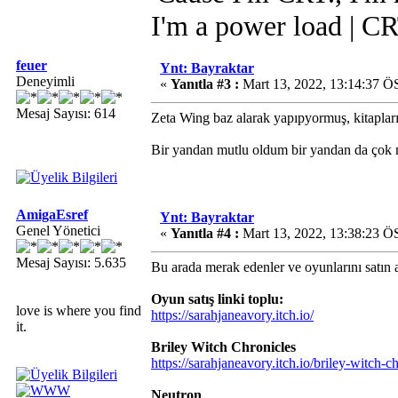
I'm a power load | C
feuer
Ynt: Bayraktar
Deneyimli
«
Yanıtla #3 :
Mart 13, 2022, 13:14:37 Ö
Mesaj Sayısı: 614
Zeta Wing baz alarak yapıpyormuş, kitaplar
Bir yandan mutlu oldum bir yandan da çok 
AmigaEsref
Ynt: Bayraktar
Genel Yönetici
«
Yanıtla #4 :
Mart 13, 2022, 13:38:23 Ö
Mesaj Sayısı: 5.635
Bu arada merak edenler ve oyunlarını satın a
Oyun satış linki toplu:
love is where you find
https://sarahjaneavory.itch.io/
it.
Briley Witch Chronicles
https://sarahjaneavory.itch.io/briley-witch-c
Neutron