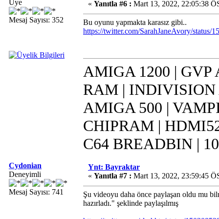
Üye
«
Yanıtla #6 :
Mart 13, 2022, 22:05:38 Ö
Mesaj Sayısı: 352
Bu oyunu yapmakta karasız gibi..
https://twitter.com/SarahJaneAvory/statu
AMIGA 1200 | GVP 
RAM | INDIVISION 
AMIGA 500 | VAMPI
CHIPRAM | HDMI52
C64 BREADBIN | 10
Cydonian
Ynt: Bayraktar
Deneyimli
«
Yanıtla #7 :
Mart 13, 2022, 23:59:45 Ö
Mesaj Sayısı: 741
Şu videoyu daha önce paylaşan oldu mu bilm
hazırladı." şeklinde paylaşılmış