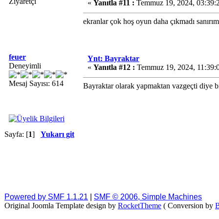
Ziyaretçi
«
Yanıtla #11 :
Temmuz 19, 2024, 03:39:
ekranlar çok hoş oyun daha çıkmadı sanırım
feuer
Ynt: Bayraktar
Deneyimli
«
Yanıtla #12 :
Temmuz 19, 2024, 11:39:
Mesaj Sayısı: 614
Bayraktar olarak yapmaktan vazgeçti diye b
Sayfa: [
1
]
Yukarı git
Powered by SMF 1.1.21
|
SMF © 2006, Simple Machines
Original Joomla Template design by
RocketTheme
( Conversion by
B